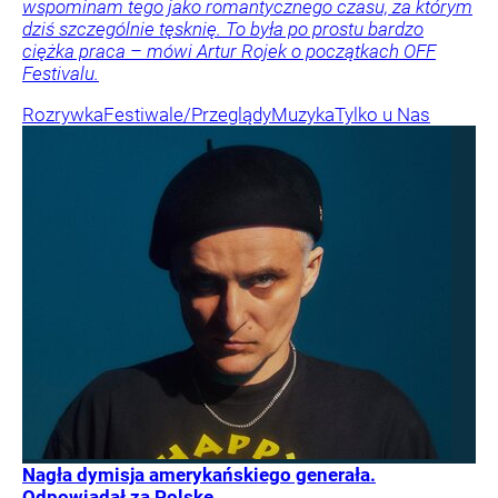
wspominam tego jako romantycznego czasu, za którym
dziś szczególnie tęsknię. To była po prostu bardzo
ciężka praca – mówi Artur Rojek o początkach OFF
Festivalu.
Rozrywka
Festiwale/Przeglądy
Muzyka
Tylko u Nas
Nagła dymisja amerykańskiego generała.
Odpowiadał za Polskę