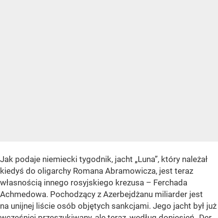
Jak podaje niemiecki tygodnik, jacht „Luna”, który należał
kiedyś do oligarchy Romana Abramowicza, jest teraz
własnością innego rosyjskiego krezusa – Ferchada
Achmedowa. Pochodzący z Azerbejdżanu miliarder jest
na unijnej liście osób objętych sankcjami. Jego jacht był już
wcześniej przeszukiwany, ale teraz, według doniesień „Der