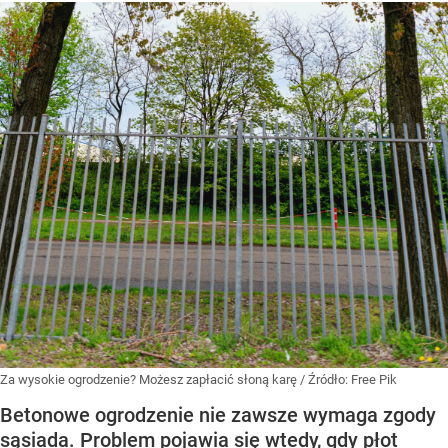
Za wysokie ogrodzenie? Możesz zapłacić słoną karę
/ Źródło:
Free Pik
Betonowe ogrodzenie nie zawsze wymaga zgody
sąsiada. Problem pojawia się wtedy, gdy płot