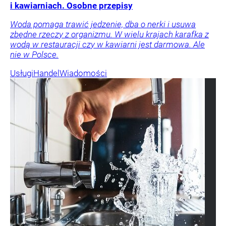
i kawiarniach. Osobne przepisy
Woda pomaga trawić jedzenie, dba o nerki i usuwa
zbędne rzeczy z organizmu. W wielu krajach karafka z
wodą w restauracji czy w kawiarni jest darmowa. Ale
nie w Polsce.
Usługi
Handel
Wiadomości