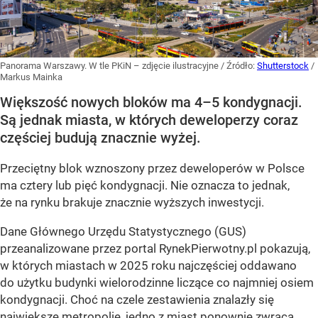
Panorama Warszawy. W tle PKiN – zdjęcie ilustracyjne
/ Źródło:
Shutterstock
/
Markus Mainka
Większość nowych bloków ma 4–5 kondygnacji.
Są jednak miasta, w których deweloperzy coraz
częściej budują znacznie wyżej.
Przeciętny blok wznoszony przez deweloperów w Polsce
ma cztery lub pięć kondygnacji. Nie oznacza to jednak,
że na rynku brakuje znacznie wyższych inwestycji.
Dane Głównego Urzędu Statystycznego (GUS)
przeanalizowane przez portal RynekPierwotny.pl pokazują,
w których miastach w 2025 roku najczęściej oddawano
do użytku budynki wielorodzinne liczące co najmniej osiem
kondygnacji. Choć na czele zestawienia znalazły się
największe metropolie, jedno z miast ponownie zwraca