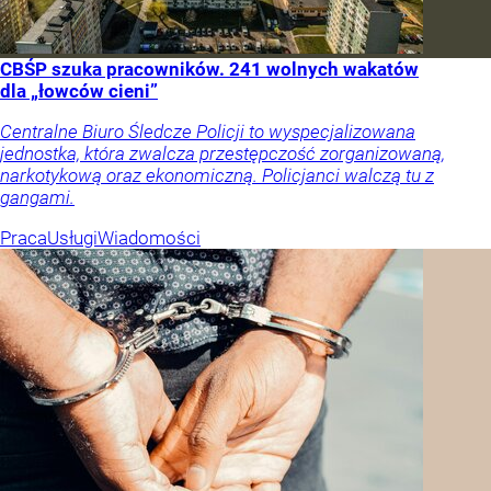
CBŚP szuka pracowników. 241 wolnych wakatów
dla „łowców cieni”
Centralne Biuro Śledcze Policji to wyspecjalizowana
jednostka, która zwalcza przestępczość zorganizowaną,
narkotykową oraz ekonomiczną. Policjanci walczą tu z
gangami.
Praca
Usługi
Wiadomości