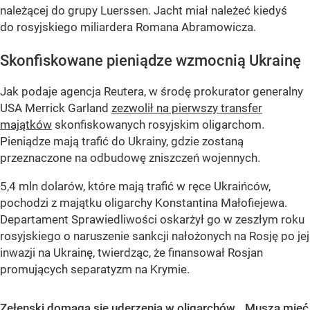
należącej do grupy Luerssen. Jacht miał należeć kiedyś
do rosyjskiego miliardera Romana Abramowicza.
Skonfiskowane pieniądze wzmocnią Ukrainę
Jak podaje agencja Reutera, w środę prokurator generalny
USA Merrick Garland
zezwolił na pierwszy transfer
majątków
skonfiskowanych rosyjskim oligarchom.
Pieniądze mają trafić do Ukrainy, gdzie zostaną
przeznaczone na odbudowę zniszczeń wojennych.
5,4 mln dolarów, które mają trafić w ręce Ukraińców,
pochodzi z majątku oligarchy Konstantina Małofiejewa.
Departament Sprawiedliwości oskarżył go w zeszłym roku
rosyjskiego o naruszenie sankcji nałożonych na Rosję po jej
inwazji na Ukrainę, twierdząc, że finansował Rosjan
promujących separatyzm na Krymie.
Zełenski domaga się uderzenia w oligarchów. „Muszą mieć