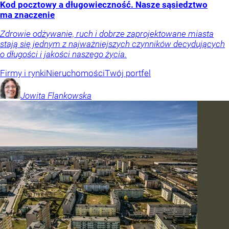
Kod pocztowy a długowieczność. Nasze sąsiedztwo
ma znaczenie
Zdrowie odżywanie, ruch i dobrze zaprojektowane miasta
stają się jednym z najważniejszych czynników decydujących
o długości i jakości naszego życia.
Firmy i rynki
Nieruchomości
Twój portfel
Jowita
Flankowska