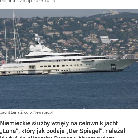
Dodano:
12
maja
2023
14:16
Jacht Luna
Źródło:
Newspix.pl
Niemieckie służby wzięły na celownik jacht
„Luna”, który jak podaje „Der Spiegel”, należał