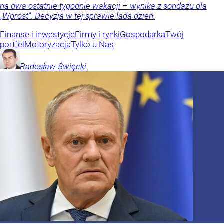
na dwa ostatnie tygodnie wakacji – wynika z sondażu dla
„Wprost”. Decyzja w tej sprawie lada dzień.
Finanse i inwestycje
Firmy i rynki
Gospodarka
Twój
portfel
Motoryzacja
Tylko u Nas
Radosław
Święcki