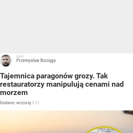
Autor:
Przemysław Bociąga
Tajemnica paragonów grozy. Tak
restauratorzy manipulują cenami nad
morzem
Dodano:
wczoraj
5:31