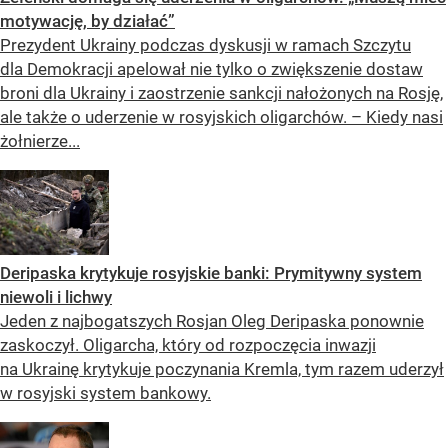
motywację, by działać”
Prezydent Ukrainy podczas dyskusji w ramach Szczytu
dla Demokracji apelował nie tylko o zwiększenie dostaw
broni dla Ukrainy i zaostrzenie sankcji nałożonych na Rosję,
ale także o uderzenie w rosyjskich oligarchów. – Kiedy nasi
żołnierze...
Deripaska krytykuje rosyjskie banki: Prymitywny system
niewoli i lichwy
Jeden z najbogatszych Rosjan Oleg Deripaska ponownie
zaskoczył. Oligarcha, który od rozpoczęcia inwazji
na Ukrainę krytykuje poczynania Kremla, tym razem uderzył
w rosyjski system bankowy.