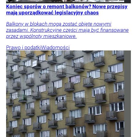
Koniec sporów o remont balkonów? Nowe przepisy
mają uporządkować legislacyjny chaos
Balkony w blokach mogą zostać objęte nowymi
zasadami. Konstrukcyjne części mają być finansowane
przez wspólnoty mieszkaniowe.
Prawo i podatki
Wiadomości