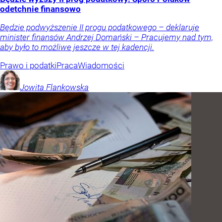
odetchnie finansowo
Będzie podwyższenie II progu podatkowego – deklaruje
minister finansów Andrzej Domański – Pracujemy nad tym,
aby było to możliwe jeszcze w tej kadencji.
Prawo i podatki
Praca
Wiadomości
Jowita
Flankowska