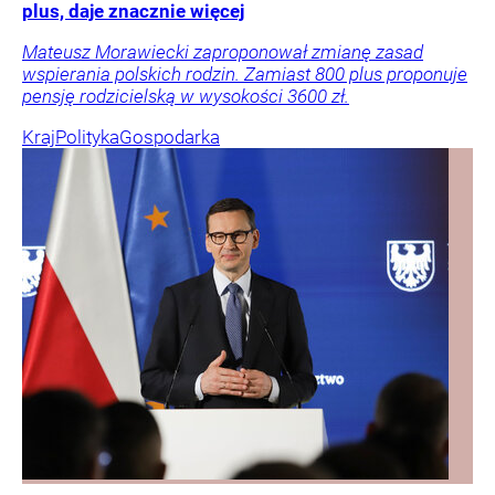
plus, daje znacznie więcej
Mateusz Morawiecki zaproponował zmianę zasad
wspierania polskich rodzin. Zamiast 800 plus proponuje
pensję rodzicielską w wysokości 3600 zł.
Kraj
Polityka
Gospodarka