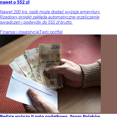
nawet o 552 zł
Nawet 200 tys. osób może dostać wyższe emerytury.
Rządowy projekt zakłada automatyczne przeliczenie
świadczeń i podwyżki do 552 zł brutto.
Finanse i inwestycje
Twój portfel
Będzie wyższy II próg podatkowy. Sporo Polaków