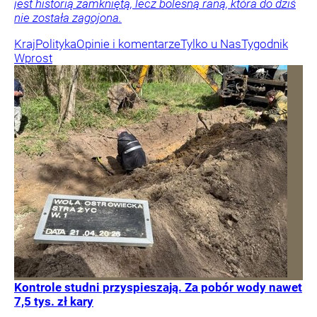
jest historią zamkniętą, lecz bolesną raną, która do dziś
nie została zagojona.
Kraj
Polityka
Opinie i komentarze
Tylko u Nas
Tygodnik
Wprost
Kontrole studni przyspieszają. Za pobór wody nawet
7,5 tys. zł kary