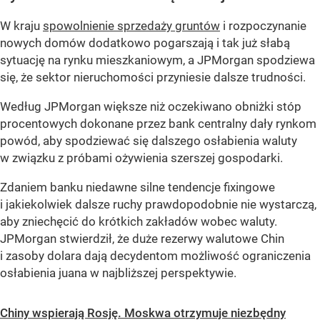
W kraju
spowolnienie sprzedaży gruntów
i rozpoczynanie
nowych domów dodatkowo pogarszają i tak już słabą
sytuację na rynku mieszkaniowym, a JPMorgan spodziewa
się, że sektor nieruchomości przyniesie dalsze trudności.
Według JPMorgan większe niż oczekiwano obniżki stóp
procentowych dokonane przez bank centralny dały rynkom
powód, aby spodziewać się dalszego osłabienia waluty
w związku z próbami ożywienia szerszej gospodarki.
Zdaniem banku niedawne silne tendencje fixingowe
i jakiekolwiek dalsze ruchy prawdopodobnie nie wystarczą,
aby zniechęcić do krótkich zakładów wobec waluty.
JPMorgan stwierdził, że duże rezerwy walutowe Chin
i zasoby dolara dają decydentom możliwość ograniczenia
osłabienia juana w najbliższej perspektywie.
Chiny wspierają Rosję. Moskwa otrzymuje niezbędny