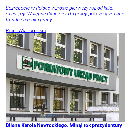
Bezrobocie w Polsce wzrosło pierwszy raz od kilku
miesięcy. Wstępne dane resortu pracy pokazują zmianę
trendu na rynku pracy.
Praca
Wiadomości
Bilans Karola Nawrockiego. Minął rok prezydentury