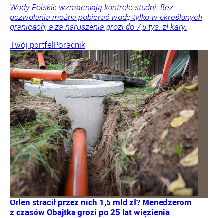
Wody Polskie wzmacniają kontrole studni. Bez
pozwolenia można pobierać wodę tylko w określonych
granicach, a za naruszenia grozi do 7,5 tys. zł kary.
Twój portfel
Poradnik
Orlen stracił przez nich 1,5 mld zł? Menedżerom
z czasów Obajtka grozi po 25 lat więzienia