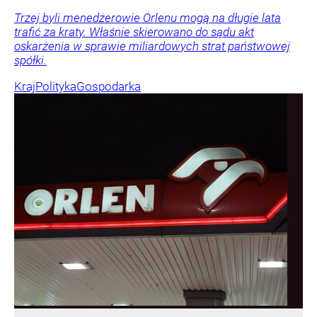
Trzej byli menedżerowie Orlenu mogą na długie lata
trafić za kraty. Właśnie skierowano do sądu akt
oskarżenia w sprawie miliardowych strat państwowej
spółki.
Kraj
Polityka
Gospodarka