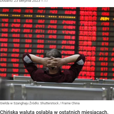
Dodano:
23
sierpnia
2023
9:53
Giełda w Szanghaju
Źródło:
Shutterstock
/
Frame China
Chińska waluta osłabła w ostatnich miesiącach.