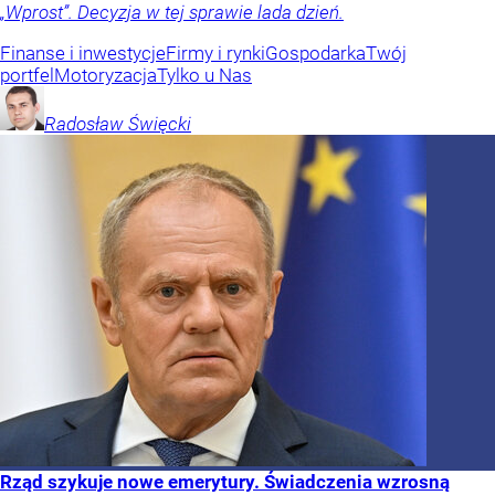
„Wprost”. Decyzja w tej sprawie lada dzień.
Finanse i inwestycje
Firmy i rynki
Gospodarka
Twój
portfel
Motoryzacja
Tylko u Nas
Radosław
Święcki
Rząd szykuje nowe emerytury. Świadczenia wzrosną