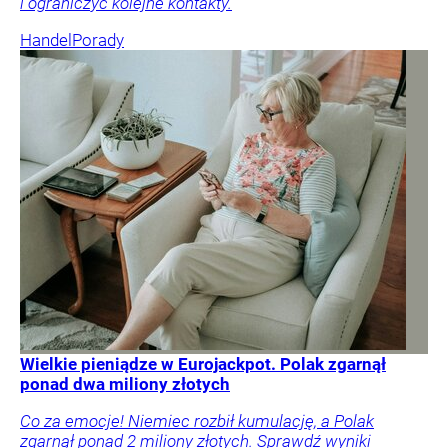
i ograniczyć kolejne kontakty.
Handel
Porady
Wielkie pieniądze w Eurojackpot. Polak zgarnął
ponad dwa miliony złotych
Co za emocje! Niemiec rozbił kumulację, a Polak
zgarnął ponad 2 miliony złotych. Sprawdź wyniki