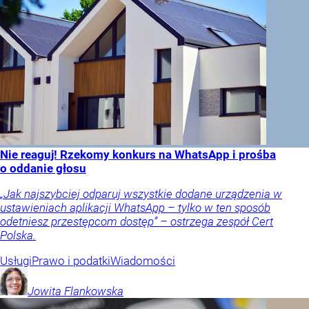
Nie reaguj! Rzekomy konkurs na WhatsApp i prośba
o oddanie głosu
„Jak najszybciej odparuj wszystkie dodane urządzenia w
ustawieniach aplikacji WhatsApp – tylko w ten sposób
odetniesz przestępcom dostęp” – ostrzega zespół Cert
Polska.
Usługi
Prawo i podatki
Wiadomości
Jowita
Flankowska