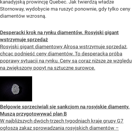
kanadyjską prowincję Quebec. Jak twierdzą władze
Stornoway, wydobycie ma ruszyć ponownie, gdy tylko ceny
diamentów wzrosną.
Desperacki krok na rynku diamentów. Rosyjski gigant
wstrzymuje sprzedaż
Rosyjski gigant diamentowy Alrosa wstrzymuje sprzedaż,
chcąc podnieść ceny diamentów. To desperacka próba
poprawy sytuacji na rynku. Ceny są coraz niższe ze względu
na zwiększony popyt na sztuczne surowce.
Belgowie sprzeciwiali się sankcjom na rosyjskie diamenty.
Muszą przygotowywać plan B
W najbliższych dwóch-trzech tygodniach kraje grupy G7
ogłoszą zakaz sprowadzania rosyjskich diamentów –