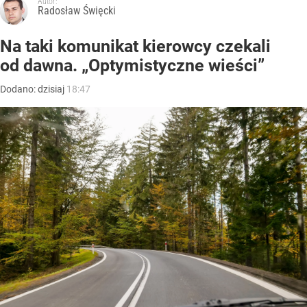
Autor:
Radosław Święcki
Na taki komunikat kierowcy czekali
od dawna. „Optymistyczne wieści”
Dodano:
dzisiaj
18:47