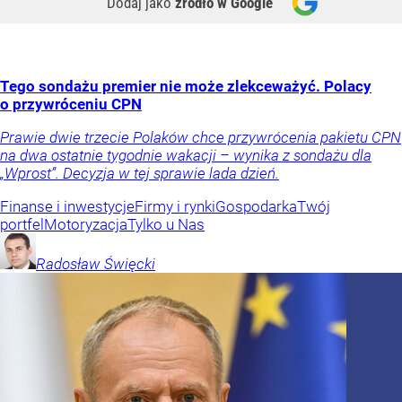
Dodaj jako
źródło w Google
Tego sondażu premier nie może zlekceważyć. Polacy
o przywróceniu CPN
Prawie dwie trzecie Polaków chce przywrócenia pakietu CPN
na dwa ostatnie tygodnie wakacji – wynika z sondażu dla
„Wprost”. Decyzja w tej sprawie lada dzień.
Finanse i inwestycje
Firmy i rynki
Gospodarka
Twój
portfel
Motoryzacja
Tylko u Nas
Radosław
Święcki