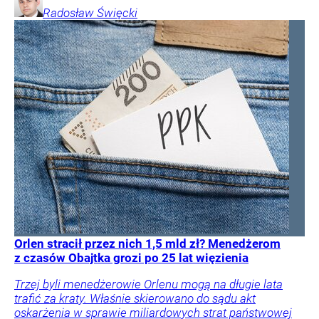
Radosław
Święcki
Orlen stracił przez nich 1,5 mld zł? Menedżerom
z czasów Obajtka grozi po 25 lat więzienia
Trzej byli menedżerowie Orlenu mogą na długie lata
trafić za kraty. Właśnie skierowano do sądu akt
oskarżenia w sprawie miliardowych strat państwowej