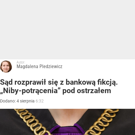
Autor:
Magdalena Pledziewicz
Sąd rozprawił się z bankową fikcją.
„Niby-potrącenia” pod ostrzałem
Dodano:
4
sierpnia
6:32