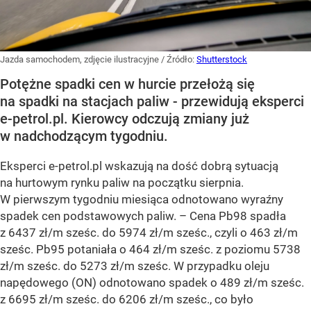
Jazda samochodem, zdjęcie ilustracyjne
/ Źródło:
Shutterstock
Potężne spadki cen w hurcie przełożą się
na spadki na stacjach paliw - przewidują eksperci
e-petrol.pl. Kierowcy odczują zmiany już
w nadchodzącym tygodniu.
Eksperci e-petrol.pl wskazują na dość dobrą sytuacją
na hurtowym rynku paliw na początku sierpnia.
W pierwszym tygodniu miesiąca odnotowano wyraźny
spadek cen podstawowych paliw. –
Cena Pb98 spadła
z 6437 zł/m sześc. do 5974 zł/m sześc., czyli o 463 zł/m
sześc. Pb95 potaniała o 464 zł/m sześc. z poziomu 5738
zł/m sześc. do 5273 zł/m sześc. W przypadku oleju
napędowego (ON) odnotowano spadek o 489 zł/m sześc.
z 6695 zł/m sześc. do 6206 zł/m sześc., co było