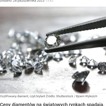
Dodano:
28
października
2023
13:42
Oszlifowany diament, czyli brylant
Źródło:
Shutterstock
/
Bjoern Wylezich
Ceny diamentów na światowych rynkach spadają,