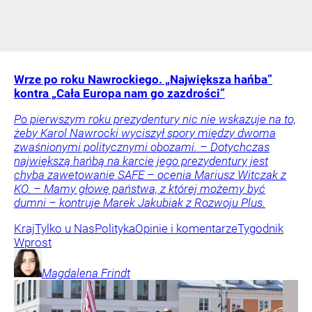
Wrze po roku Nawrockiego. „Największa hańba”
kontra „Cała Europa nam go zazdrości”
Po pierwszym roku prezydentury nic nie wskazuje na to,
żeby Karol Nawrocki wyciszył spory między dwoma
zwaśnionymi politycznymi obozami. – Dotychczas
największą hańbą na karcie jego prezydentury jest
chyba zawetowanie SAFE – ocenia Mariusz Witczak z
KO. – Mamy głowę państwa, z której możemy być
dumni – kontruje Marek Jakubiak z Rozwoju Plus.
Kraj
Tylko u Nas
Polityka
Opinie i komentarze
Tygodnik
Wprost
Magdalena
Frindt