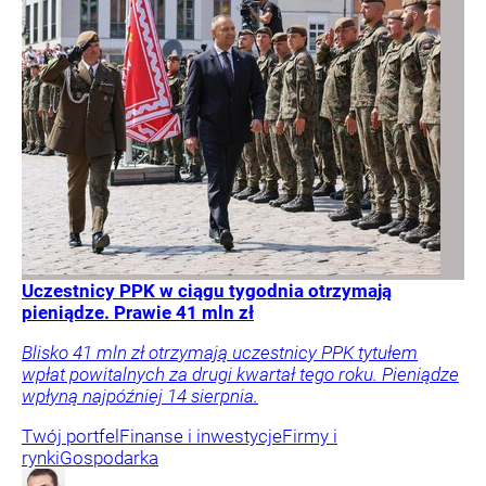
Uczestnicy PPK w ciągu tygodnia otrzymają
pieniądze. Prawie 41 mln zł
Blisko 41 mln zł otrzymają uczestnicy PPK tytułem
wpłat powitalnych za drugi kwartał tego roku. Pieniądze
wpłyną najpóźniej 14 sierpnia.
Twój portfel
Finanse i inwestycje
Firmy i
rynki
Gospodarka