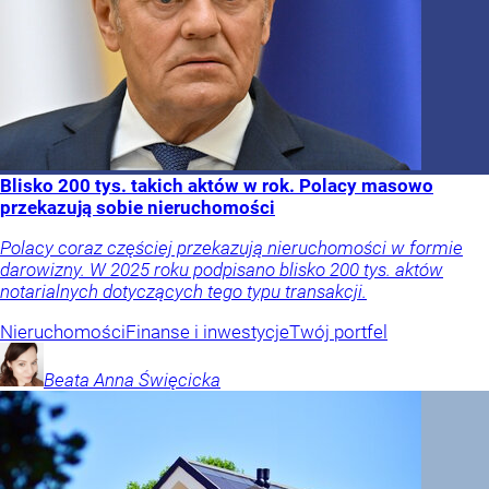
Blisko 200 tys. takich aktów w rok. Polacy masowo
przekazują sobie nieruchomości
Polacy coraz częściej przekazują nieruchomości w formie
darowizny. W 2025 roku podpisano blisko 200 tys. aktów
notarialnych dotyczących tego typu transakcji.
Nieruchomości
Finanse i inwestycje
Twój portfel
Beata Anna
Święcicka