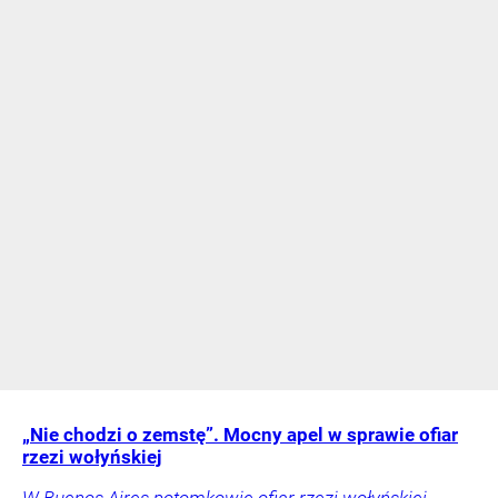
„Nie chodzi o zemstę”. Mocny apel w sprawie ofiar
rzezi wołyńskiej
W Buenos Aires potomkowie ofiar rzezi wołyńskiej