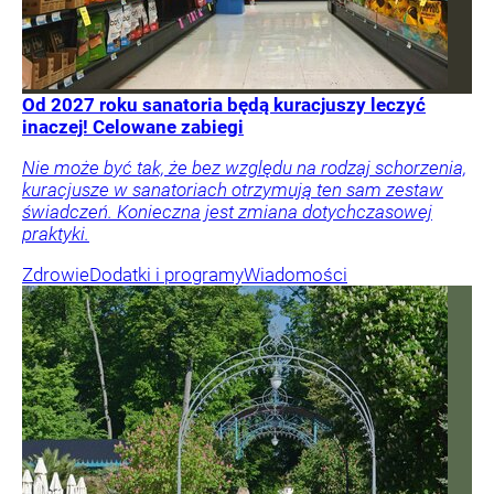
Od 2027 roku sanatoria będą kuracjuszy leczyć
inaczej! Celowane zabiegi
Nie może być tak, że bez względu na rodzaj schorzenia,
kuracjusze w sanatoriach otrzymują ten sam zestaw
świadczeń. Konieczna jest zmiana dotychczasowej
praktyki.
Zdrowie
Dodatki i programy
Wiadomości