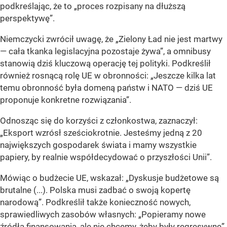
podkreślając, że to „proces rozpisany na dłuższą
perspektywę”.
Niemczycki zwrócił uwagę, że „Zielony Ład nie jest martwy
— cała tkanka legislacyjna pozostaje żywa”, a omnibusy
stanowią dziś kluczową operację tej polityki. Podkreślił
również rosnącą rolę UE w obronności: „Jeszcze kilka lat
temu obronność była domeną państw i NATO — dziś UE
proponuje konkretne rozwiązania”.
Odnosząc się do korzyści z członkostwa, zaznaczył:
„Eksport wzrósł sześciokrotnie. Jesteśmy jedną z 20
największych gospodarek świata i mamy wszystkie
papiery, by realnie współdecydować o przyszłości Unii”.
Mówiąc o budżecie UE, wskazał: „Dyskusje budżetowe są
brutalne (...). Polska musi zadbać o swoją kopertę
narodową”. Podkreślił także konieczność nowych,
sprawiedliwych zasobów własnych: „Popieramy nowe
źródła finansowania, ale nie chcemy, żeby były regresywne”.