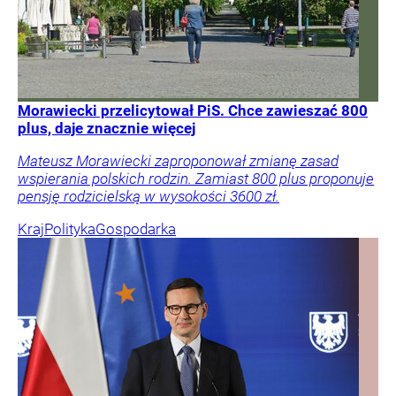
Morawiecki przelicytował PiS. Chce zawieszać 800
plus, daje znacznie więcej
Mateusz Morawiecki zaproponował zmianę zasad
wspierania polskich rodzin. Zamiast 800 plus proponuje
pensję rodzicielską w wysokości 3600 zł.
Kraj
Polityka
Gospodarka