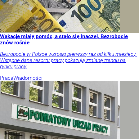
Wakacje miały pomóc, a stało się inaczej. Bezrobocie
znów rośnie
Bezrobocie w Polsce wzrosło pierwszy raz od kilku miesięcy.
Wstępne dane resortu pracy pokazują zmianę trendu na
rynku pracy.
Praca
Wiadomości