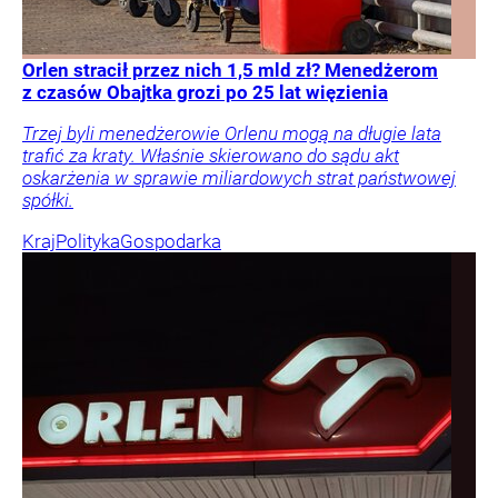
Orlen stracił przez nich 1,5 mld zł? Menedżerom
z czasów Obajtka grozi po 25 lat więzienia
Trzej byli menedżerowie Orlenu mogą na długie lata
trafić za kraty. Właśnie skierowano do sądu akt
oskarżenia w sprawie miliardowych strat państwowej
spółki.
Kraj
Polityka
Gospodarka