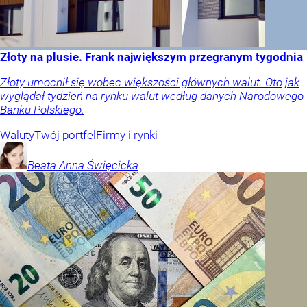
Złoty na plusie. Frank największym przegranym tygodnia
Złoty umocnił się wobec większości głównych walut. Oto jak
wyglądał tydzień na rynku walut według danych Narodowego
Banku Polskiego.
Waluty
Twój portfel
Firmy i rynki
Beata Anna
Święcicka