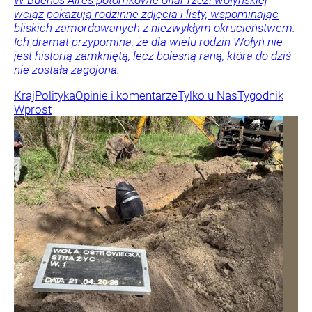
wciąż pokazują rodzinne zdjęcia i listy, wspominając
bliskich zamordowanych z niezwykłym okrucieństwem.
Ich dramat przypomina, że dla wielu rodzin Wołyń nie
jest historią zamkniętą, lecz bolesną raną, która do dziś
nie została zagojona.
Kraj
Polityka
Opinie i komentarze
Tylko u Nas
Tygodnik
Wprost