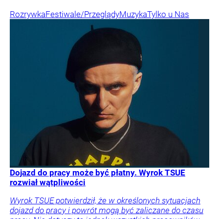
Rozrywka
Festiwale/Przeglądy
Muzyka
Tylko u Nas
Dojazd do pracy może być płatny. Wyrok TSUE
rozwiał wątpliwości
Wyrok TSUE potwierdził, że w określonych sytuacjach
dojazd do pracy i powrót mogą być zaliczane do czasu