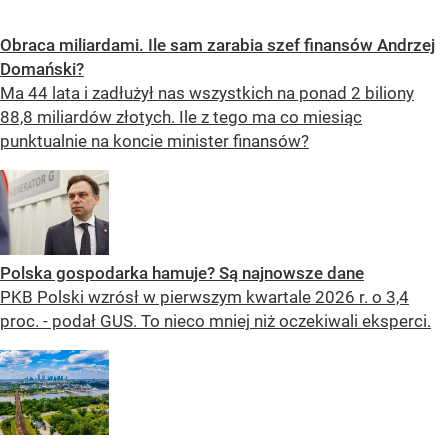
Obraca miliardami. Ile sam zarabia szef finansów Andrzej
Domański?
Ma 44 lata i zadłużył nas wszystkich na ponad 2 biliony
88,8 miliardów złotych. Ile z tego ma co miesiąc
punktualnie na koncie minister finansów?
Polska gospodarka hamuje? Są najnowsze dane
PKB Polski wzrósł w pierwszym kwartale 2026 r. o 3,4
proc. - podał GUS. To nieco mniej niż oczekiwali eksperci.