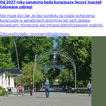
Od 2027 roku sanatoria będą kuracjuszy leczyć inaczej!
Celowane zabiegi
Nie może być tak, że bez względu na rodzaj schorzenia,
kuracjusze w sanatoriach otrzymują ten sam zestaw
świadczeń. Konieczna jest zmiana dotychczasowej praktyki.
Zdrowie
Dodatki i programy
Wiadomości