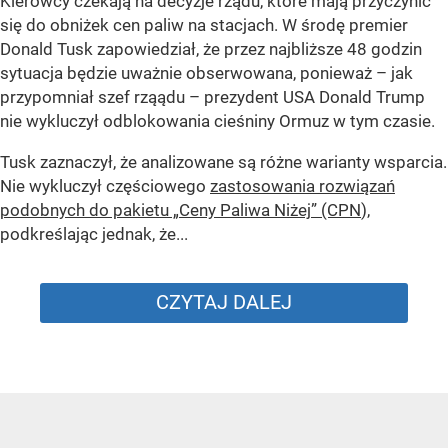
Kierowcy czekają na decyzje rządu, które mają przyczynić
się do obniżek cen paliw na stacjach. W środę premier
Donald Tusk zapowiedział, że przez najbliższe 48 godzin
sytuacja będzie uważnie obserwowana, ponieważ – jak
przypomniał szef rząądu – prezydent USA Donald Trump
nie wykluczył odblokowania cieśniny Ormuz w tym czasie.
Tusk zaznaczył, że analizowane są różne warianty wsparcia.
Nie wykluczył częściowego
zastosowania rozwiązań
podobnych do pakietu „Ceny Paliwa Niżej” (CPN
),
podkreślając jednak, że...
CZYTAJ DALEJ