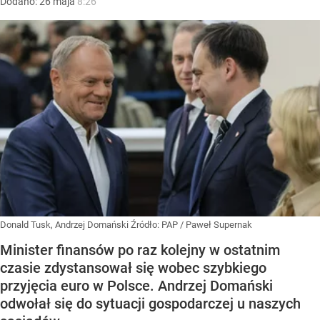
Dodano:
26
maja
8:26
Donald Tusk, Andrzej Domański
Źródło:
PAP
/
Paweł Supernak
Minister finansów po raz kolejny w ostatnim
czasie zdystansował się wobec szybkiego
przyjęcia euro w Polsce. Andrzej Domański
odwołał się do sytuacji gospodarczej u naszych