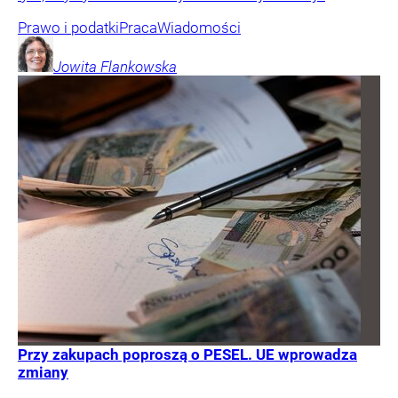
Prawo i podatki
Praca
Wiadomości
Jowita
Flankowska
Przy zakupach poproszą o PESEL. UE wprowadza
zmiany