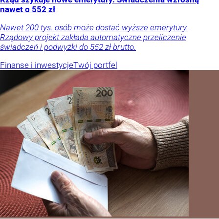
nawet o 552 zł
Nawet 200 tys. osób może dostać wyższe emerytury.
Rządowy projekt zakłada automatyczne przeliczenie
świadczeń i podwyżki do 552 zł brutto.
Finanse i inwestycje
Twój portfel