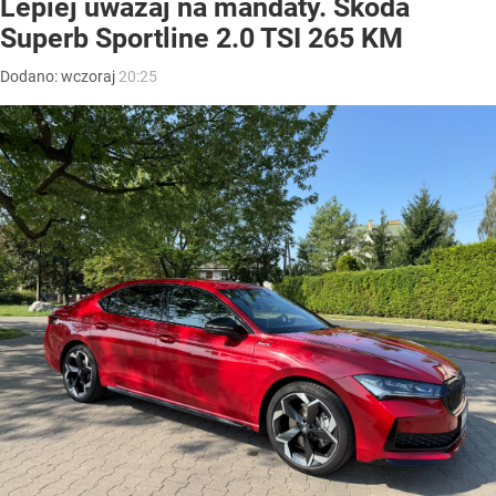
Lepiej uważaj na mandaty. Skoda
Superb Sportline 2.0 TSI 265 KM
Dodano:
wczoraj
20:25