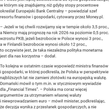
w którym się znajdujemy, niż gdyby stopy procentowe
określał Europejski Bank Centralny
– powiedział szef
resortu finansów i gospodarki, cytowany przez Money.pl.
–
Jeżeli w tej chwili rozwijamy się w tempie około 3,5 proc.,
a Niemcy mają prognozę na rok 2026 na poziomie 0,5 proc.
wzrostu PKB, jeżeli bezrobocie w Polsce wynosi 3 proc.,
a w Finlandii bezrobocie wynosi około 12 proc.,
to oczywiste jest, że taka niezależna polityka monetarna
jest dla nas korzystna
– dodał.
To kolejna w ostatnim czasie wypowiedź ministra finansów
i gospodarki, w której podkreśla, że Polska w perspektywie
najbliższych lat nie zamieni złotówki na europejską walutę.
Domański mówił o tym m.in. w styczniowym wywiadzie
dla „Financial Times”. –
Polska ma coraz więcej
argumentów za utrzymaniem własnej waluty
i niewprowadzaniem euro –
mówił minister, podkreślając,
że decyzja wynika z przesłanek gospodarczych, a nie