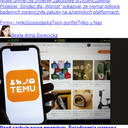
Nowe unijne cła zmieniły zakupowe przyzwyczajenia
Polaków. Sondaż dla „Wprost” pokazuje, że niemal połowa
badanych ograniczyła zakupy na azjatyckich platformach.
Firmy i rynki
Gospodarka
Twój portfel
Tylko u Nas
Beata Anna
Święcicka
Rząd szykuje nowe emerytury. Świadczenia wzrosną