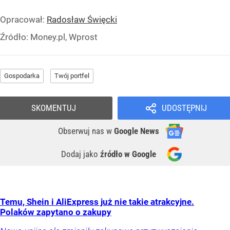
Opracował:
Radosław Święcki
Źródło:
Money.pl, Wprost
Gospodarka
Twój portfel
SKOMENTUJ
UDOSTĘPNIJ
Obserwuj nas
w
Google News
Dodaj jako
źródło w Google
Temu, Shein i AliExpress już nie takie atrakcyjne.
Polaków zapytano o zakupy