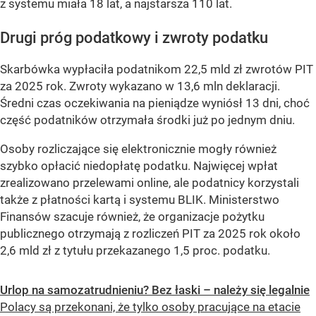
z systemu miała 18 lat, a najstarsza 110 lat.
Drugi próg podatkowy i zwroty podatku
Skarbówka wypłaciła podatnikom 22,5 mld zł zwrotów PIT
za 2025 rok. Zwroty wykazano w 13,6 mln deklaracji.
Średni czas oczekiwania na pieniądze wyniósł 13 dni, choć
część podatników otrzymała środki już po jednym dniu.
Osoby rozliczające się elektronicznie mogły również
szybko opłacić niedopłatę podatku. Najwięcej wpłat
zrealizowano przelewami online, ale podatnicy korzystali
także z płatności kartą i systemu BLIK. Ministerstwo
Finansów szacuje również, że organizacje pożytku
publicznego otrzymają z rozliczeń PIT za 2025 rok około
2,6 mld zł z tytułu przekazanego 1,5 proc. podatku.
Urlop na samozatrudnieniu? Bez łaski – należy się legalnie
Polacy są przekonani, że tylko osoby pracujące na etacie