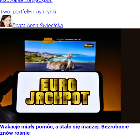
Twój portfel
Firmy i rynki
Beata Anna
Święcicka
Wakacje miały pomóc, a stało się inaczej. Bezrobocie
znów rośnie