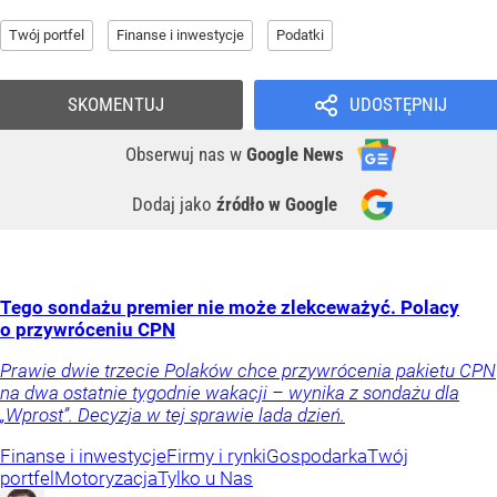
Twój portfel
Finanse i inwestycje
Podatki
SKOMENTUJ
UDOSTĘPNIJ
Obserwuj nas
w
Google News
Dodaj jako
źródło w Google
Tego sondażu premier nie może zlekceważyć. Polacy
o przywróceniu CPN
Prawie dwie trzecie Polaków chce przywrócenia pakietu CPN
na dwa ostatnie tygodnie wakacji – wynika z sondażu dla
„Wprost”. Decyzja w tej sprawie lada dzień.
Finanse i inwestycje
Firmy i rynki
Gospodarka
Twój
portfel
Motoryzacja
Tylko u Nas