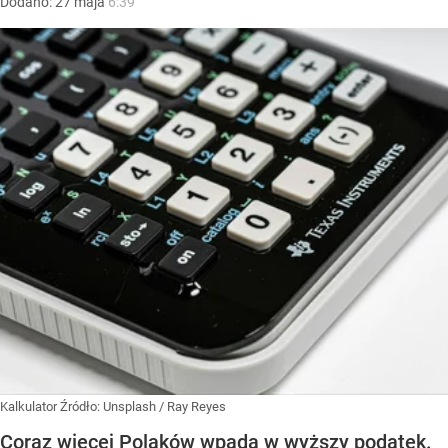
Dodano:
27
maja
6:39
Kalkulator
Źródło:
Unsplash
/
Ray Reyes
Coraz więcej Polaków wpada w wyższy podatek.