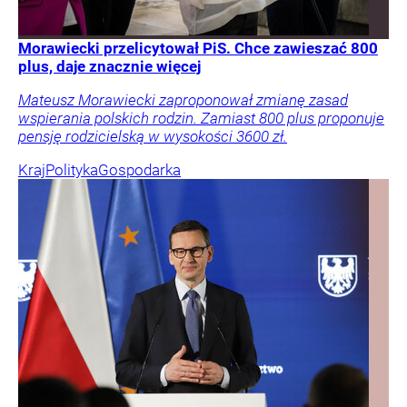
Morawiecki przelicytował PiS. Chce zawieszać 800
plus, daje znacznie więcej
Mateusz Morawiecki zaproponował zmianę zasad
wspierania polskich rodzin. Zamiast 800 plus proponuje
pensję rodzicielską w wysokości 3600 zł.
Kraj
Polityka
Gospodarka