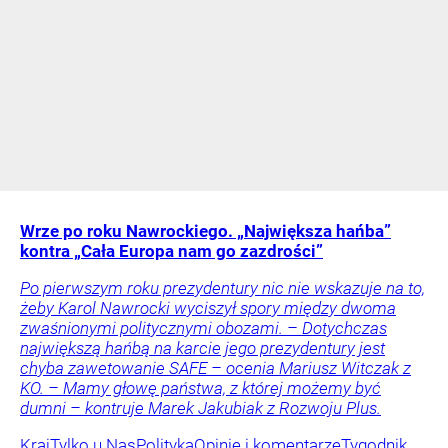
Wrze po roku Nawrockiego. „Największa hańba”
kontra „Cała Europa nam go zazdrości”
Po pierwszym roku prezydentury nic nie wskazuje na to,
żeby Karol Nawrocki wyciszył spory między dwoma
zwaśnionymi politycznymi obozami. – Dotychczas
największą hańbą na karcie jego prezydentury jest
chyba zawetowanie SAFE – ocenia Mariusz Witczak z
KO. – Mamy głowę państwa, z której możemy być
dumni – kontruje Marek Jakubiak z Rozwoju Plus.
Kraj
Tylko u Nas
Polityka
Opinie i komentarze
Tygodnik