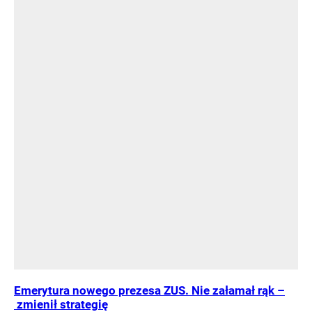
Emerytura nowego prezesa ZUS. Nie załamał rąk –
zmienił strategię