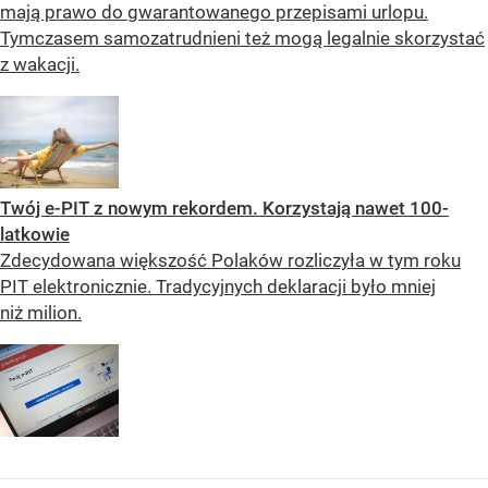
mają prawo do gwarantowanego przepisami urlopu.
Tymczasem samozatrudnieni też mogą legalnie skorzystać
z wakacji.
Twój e-PIT z nowym rekordem. Korzystają nawet 100-
latkowie
Zdecydowana większość Polaków rozliczyła w tym roku
PIT elektronicznie. Tradycyjnych deklaracji było mniej
niż milion.