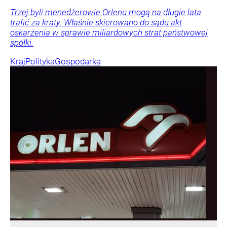
Trzej byli menedżerowie Orlenu mogą na długie lata
trafić za kraty. Właśnie skierowano do sądu akt
oskarżenia w sprawie miliardowych strat państwowej
spółki.
Kraj
Polityka
Gospodarka