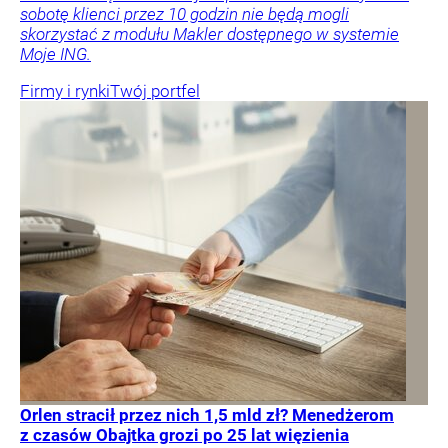
sobotę klienci przez 10 godzin nie będą mogli
skorzystać z modułu Makler dostępnego w systemie
Moje ING.
Firmy i rynki
Twój portfel
Orlen stracił przez nich 1,5 mld zł? Menedżerom
z czasów Obajtka grozi po 25 lat więzienia