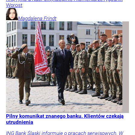
Wprost
Magdalena
Frindt
Pilny komunikat znanego banku. Klientów czekają
utrudnienia
ING Bank Śląski informuje o pracach serwisowych. W