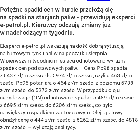
Potężne spadki cen w hurcie przełożą się
na spadki na stacjach paliw - przewidują eksperci
e-petrol.pl. Kierowcy odczują zmiany już
w nadchodzącym tygodniu.
Eksperci e-petrol.pl wskazują na dość dobrą sytuacją
na hurtowym rynku paliw na początku sierpnia.
W pierwszym tygodniu miesiąca odnotowano wyraźny
spadek cen podstawowych paliw. –
Cena Pb98 spadła
z 6437 zł/m sześc. do 5974 zł/m sześc., czyli o 463 zł/m
sześc. Pb95 potaniała o 464 zł/m sześc. z poziomu 5738
zł/m sześc. do 5273 zł/m sześc. W przypadku oleju
napędowego (ON) odnotowano spadek o 489 zł/m sześc.
z 6695 zł/m sześc. do 6206 zł/m sześc., co było
największym spadkiem wartościowym. Olej opałowy
obniżył cenę o 444 zł/m sześc. z 5262 zł/m sześc. do 4818
zł/m sześc.
– wyliczają analitycy.