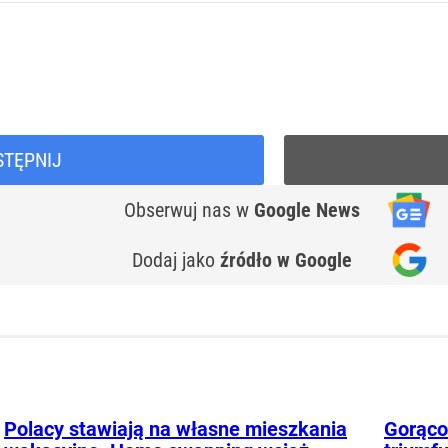
STĘPNIJ
Obserwuj nas
w
Google News
Dodaj jako
źródło w Google
Polacy stawiają na własne mieszkania
Gorąco