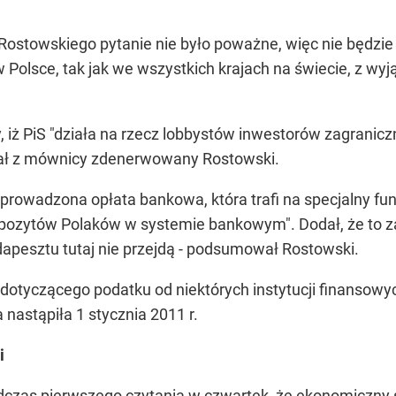
ostowskiego pytanie nie było poważne, więc nie będzie 
 w Polsce, tak jak we wszystkich krajach na świecie, z w
 iż PiS "działa na rzecz lobbystów inwestorów zagraniczny
czał z mównicy zdenerwowany Rostowski.
 wprowadzona opłata bankowa, która trafi na specjaln
ozytów Polaków w systemie bankowym". Dodał, że to za
apesztu tutaj nie przejdą - podsumował Rostowski.
otyczącego podatku od niektórych instytucji finansowyc
 nastąpiła 1 stycznia 2011 r.
i
dczas pierwszego czytania w czwartek, że ekonomiczny 