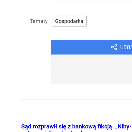
Gospodarka
UDO
Sąd rozprawił się z bankową fikcją. „Niby-