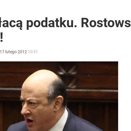
lnej kolekcji kapsułowej
łacą podatku. Rostows
!
2030 roku?
17
lutego
2012
10:31
i. Tego potrzebuje dziś cała Europa