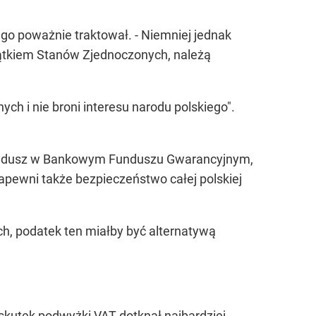
go poważnie traktował. - Niemniej jednak
yjątkiem Stanów Zjednoczonych, należą
ch i nie broni interesu narodu polskiego".
y fundusz w Bankowym Funduszu Gwarancyjnym,
pewni także bezpieczeństwo całej polskiej
h, podatek ten miałby być alternatywą
skutek podwyżki VAT dotknął najbardziej