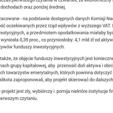
ochodach oraz poniżej średniej.
szacowane - na podstawie dostępnych danych Komisji Na
tość oczekiwanych przez rząd wpływów z wyższego VAT.
westycyjnych, a przedmiotem opodatkowania miałaby 
wyniosła 0,39 proc., co przyniosłoby: 4,1 mld zł od ak
ktywów funduszy inwestycyjnych.
także, że objęcie funduszy inwestycyjnych jest koniecz
mach grupy kapitałowej, aby przenosić doń aktywa i ob
ch towarzystw emerytalnych, których powinna dotyczyć
 Palikota zaproponowali, aby projekt skierować do dalszy
 projekt jest zły, wybiórczy i pomija niektóre instytucje
ierwszym czytaniu.