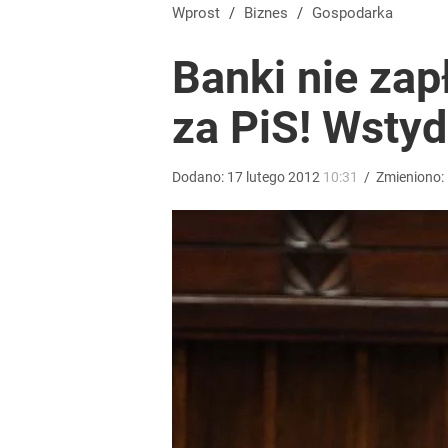
Vistula x LOT: Elegancja w podróży. Premiera wspó
Wprost
/
Biznes
/
Gospodarka
Banki nie zap
dodaj
za PiS! Wstyd
Farmacja: wzrost pod presją. co czeka branżę do 
Dodano:
17
lutego
2012
10:31
/
Zmieniono:
dodaj
Gen. Pawlikowski: Przywiozłem cenną lekcję z Dani
2