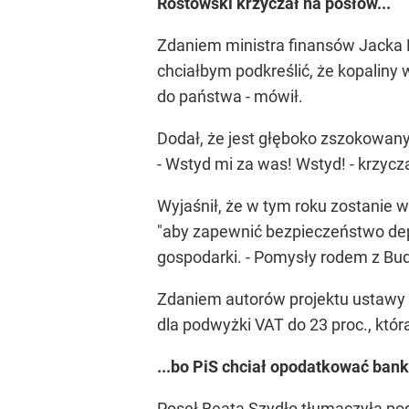
Rostowski krzyczał na posłów...
Zdaniem ministra finansów Jacka R
chciałbym podkreślić, że kopaliny
do państwa - mówił.
Dodał, że jest głęboko zszokowany,
- Wstyd mi za was! Wstyd! - krzy
Wyjaśnił, że w tym roku zostanie
"aby zapewnić bezpieczeństwo dep
gospodarki. - Pomysły rodem z Bud
Zdaniem autorów projektu ustawy d
dla podwyżki VAT do 23 proc., która
...bo PiS chciał opodatkować bank
Poseł Beata Szydło tłumaczyła po