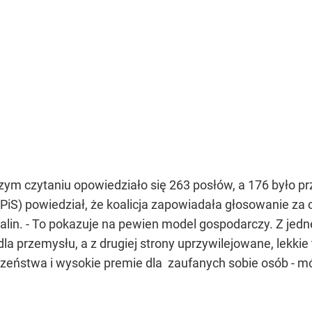
ym czytaniu opowiedziało się 263 posłów, a 176 było prze
) powiedział, że koalicja zapowiadała głosowanie za o
alin. - To pokazuje na pewien model gospodarczy. Z jedn
 dla przemysłu, a z drugiej strony uprzywilejowane, lek
czeństwa i wysokie premie dla zaufanych sobie osób - mó