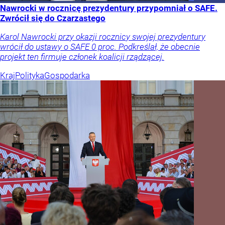
Nawrocki w rocznicę prezydentury przypomniał o SAFE.
Zwrócił się do Czarzastego
Karol Nawrocki przy okazji rocznicy swojej prezydentury
wrócił do ustawy o SAFE 0 proc. Podkreślał, że obecnie
projekt ten firmuje członek koalicji rządzącej.
Kraj
Polityka
Gospodarka