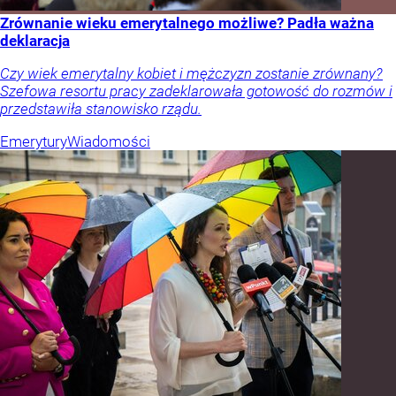
Zrównanie wieku emerytalnego możliwe? Padła ważna
deklaracja
Czy wiek emerytalny kobiet i mężczyzn zostanie zrównany?
Szefowa resortu pracy zadeklarowała gotowość do rozmów i
przedstawiła stanowisko rządu.
Emerytury
Wiadomości