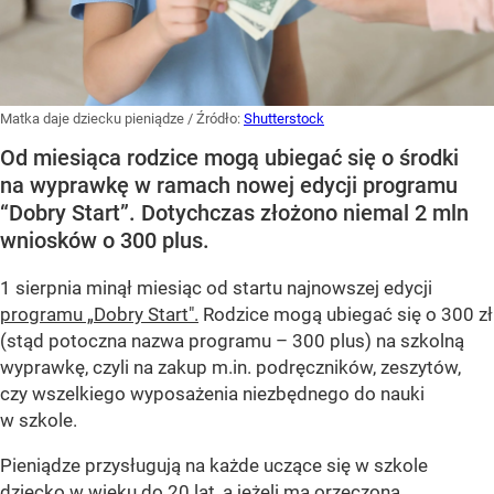
Matka daje dziecku pieniądze
/ Źródło:
Shutterstock
Od miesiąca rodzice mogą ubiegać się o środki
na wyprawkę w ramach nowej edycji programu
“Dobry Start”. Dotychczas złożono niemal 2 mln
wniosków o 300 plus.
1 sierpnia minął miesiąc od startu najnowszej edycji
programu „Dobry Start".
Rodzice mogą ubiegać się o 300 zł
(stąd potoczna nazwa programu – 300 plus) na szkolną
wyprawkę, czyli na zakup m.in. podręczników, zeszytów,
czy wszelkiego wyposażenia niezbędnego do nauki
w szkole.
Pieniądze przysługują na każde uczące się w szkole
dziecko w wieku do 20 lat, a jeżeli ma orzeczoną