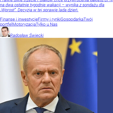
na dwa ostatnie tygodnie wakacji – wynika z sondażu dla
„Wprost”. Decyzja w tej sprawie lada dzień.
Finanse i inwestycje
Firmy i rynki
Gospodarka
Twój
portfel
Motoryzacja
Tylko u Nas
Radosław
Święcki