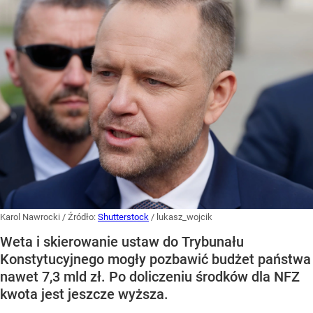
Karol Nawrocki
/ Źródło:
Shutterstock
/
lukasz_wojcik
Weta i skierowanie ustaw do Trybunału
Konstytucyjnego mogły pozbawić budżet państwa
nawet 7,3 mld zł. Po doliczeniu środków dla NFZ
kwota jest jeszcze wyższa.