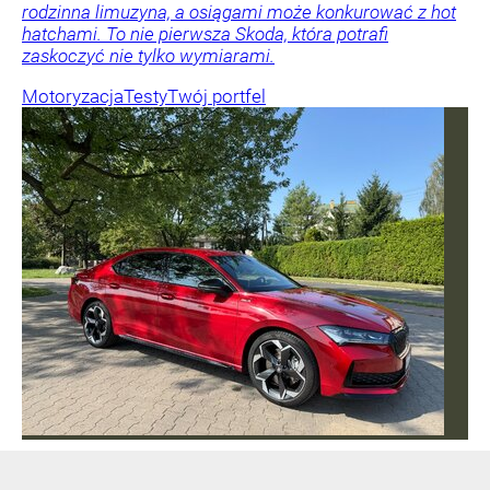
rodzinna limuzyna, a osiągami może konkurować z hot
hatchami. To nie pierwsza Skoda, która potrafi
zaskoczyć nie tylko wymiarami.
Motoryzacja
Testy
Twój portfel