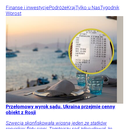
Finanse i inwestycje
Podróże
Kraj
Tylko u Nas
Tygodnik
Wprost
Przełomowy wyrok sądu. Ukraina przejmie cenny
obiekt z Rosji
Szwecja skonfiskowała wiosną jeden ze statków
rosyjskiej floty cieni. Tamtejszy sąd zdecydował, że