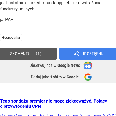
jest ostatnim - przed refundacją - etapem wdrażania
funduszy unijnych.
ja, PAP
Gospodarka
SKOMENTUJ
UDOSTĘPNIJ
1
Obserwuj nas
w
Google News
Dodaj jako
źródło w Google
Tego sondażu premier nie może zlekceważyć. Polacy
o przywróceniu CPN
Prawie dwie trzecie Polaków chce przywrócenia pakietu CPN