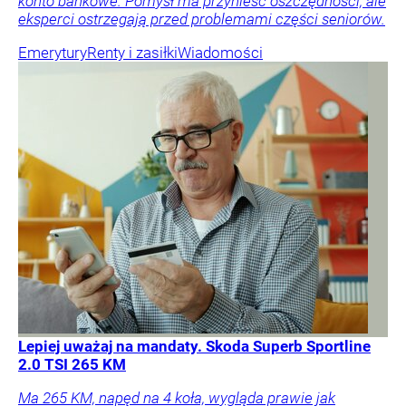
konto bankowe. Pomysł ma przynieść oszczędności, ale
eksperci ostrzegają przed problemami części seniorów.
Emerytury
Renty i zasiłki
Wiadomości
Lepiej uważaj na mandaty. Skoda Superb Sportline
2.0 TSI 265 KM
Ma 265 KM, napęd na 4 koła, wygląda prawie jak