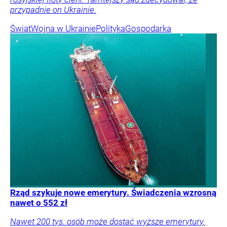
przypadnie on Ukrainie.
Świat
Wojna w Ukrainie
Polityka
Gospodarka
Rząd szykuje nowe emerytury. Świadczenia wzrosną
nawet o 552 zł
Nawet 200 tys. osób może dostać wyższe emerytury.