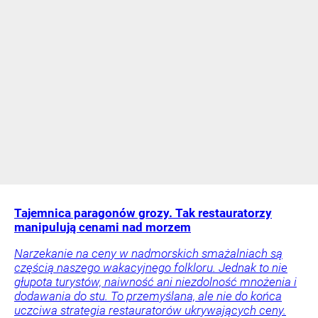
Tajemnica paragonów grozy. Tak restauratorzy
manipulują cenami nad morzem
Narzekanie na ceny w nadmorskich smażalniach są
częścią naszego wakacyjnego folkloru. Jednak to nie
głupota turystów, naiwność ani niezdolność mnożenia i
dodawania do stu. To przemyślana, ale nie do końca
uczciwa strategia restauratorów ukrywających ceny.