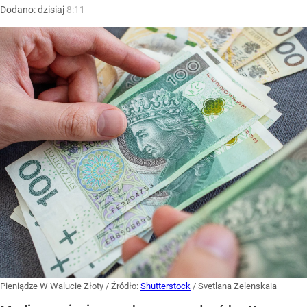
Dodano:
dzisiaj
8:11
Pieniądze W Walucie Złoty
/ Źródło:
Shutterstock
/
Svetlana Zelenskaia