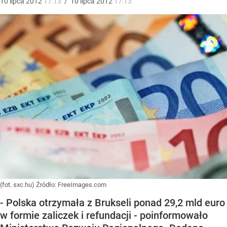
10
lipca
2012
17:13
/
10
lipca
2012
17:13
(fot. sxc.hu)
Źródło:
FreeImages.com
- Polska otrzymała z Brukseli ponad 29,2 mld euro
w formie zaliczek i refundacji - poinformowało