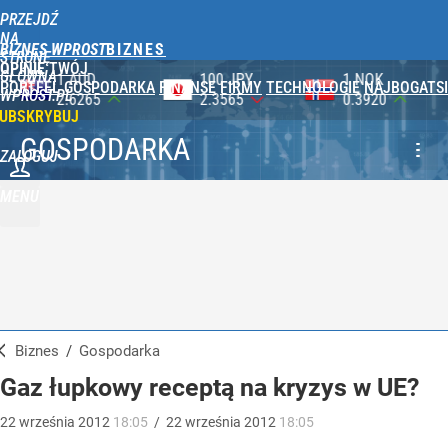
PRZEJDŹ
NA
BIZNES WPROST
STRONĘ
OPINIE
TWÓJ
GŁÓWNĄ
100 JPY
1 NOK
1 DKK
PORTFEL
GOSPODARKA
FINANSE
FIRMY
TECHNOLOGIE
NAJBOGATSI
WPROST.PL
2.3565
0.3920
0.5753
UBSKRYBUJ
GOSPODARKA
ZALOGUJ
MENU
Biznes
/
Gospodarka
Gaz łupkowy receptą na kryzys w UE?
22
września
2012
18:05
/
22
września
2012
18:05