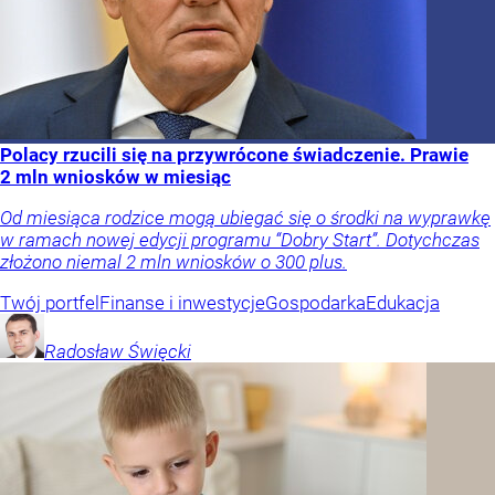
Polacy rzucili się na przywrócone świadczenie. Prawie
2 mln wniosków w miesiąc
Od miesiąca rodzice mogą ubiegać się o środki na wyprawkę
w ramach nowej edycji programu “Dobry Start”. Dotychczas
złożono niemal 2 mln wniosków o 300 plus.
Twój portfel
Finanse i inwestycje
Gospodarka
Edukacja
Radosław
Święcki