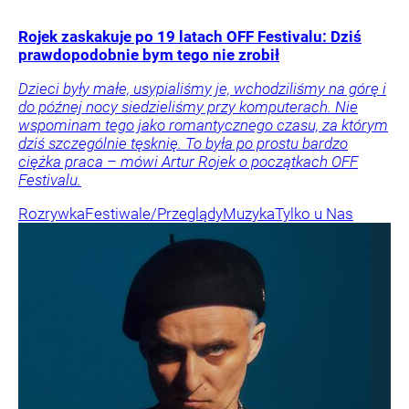
Rojek zaskakuje po 19 latach OFF Festivalu: Dziś
prawdopodobnie bym tego nie zrobił
Dzieci były małe, usypialiśmy je, wchodziliśmy na górę i
do późnej nocy siedzieliśmy przy komputerach. Nie
wspominam tego jako romantycznego czasu, za którym
dziś szczególnie tęsknię. To była po prostu bardzo
ciężka praca – mówi Artur Rojek o początkach OFF
Festivalu.
Rozrywka
Festiwale/Przeglądy
Muzyka
Tylko u Nas