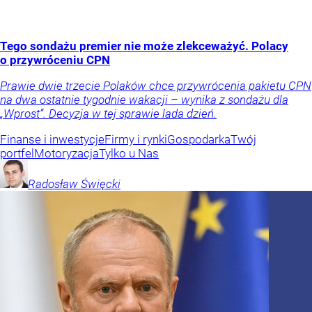
Tego sondażu premier nie może zlekceważyć. Polacy
o przywróceniu CPN
Prawie dwie trzecie Polaków chce przywrócenia pakietu CPN
na dwa ostatnie tygodnie wakacji – wynika z sondażu dla
„Wprost”. Decyzja w tej sprawie lada dzień.
Finanse i inwestycje
Firmy i rynki
Gospodarka
Twój
portfel
Motoryzacja
Tylko u Nas
Radosław
Święcki