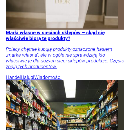
Marki własne w sieciach sklepów – skąd się
właściwie biorą te produkty?
Polacy chętnie kupują produkty oznaczone hasłem
„marka własna”, ale w ogóle nie sprawdzają kto
właściwie je dla dużych sieci sklepów produkuje. Często
znają tych producentów.
Handel
Usługi
Wiadomości