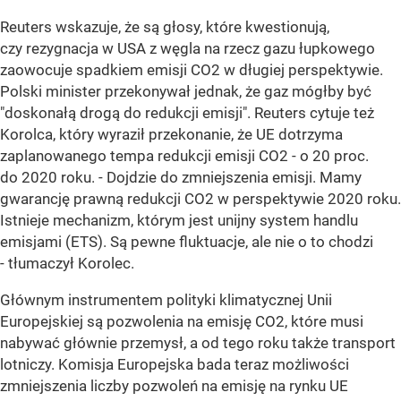
Reuters wskazuje, że są głosy, które kwestionują,
czy rezygnacja w USA z węgla na rzecz gazu łupkowego
zaowocuje spadkiem emisji CO2 w długiej perspektywie.
Polski minister przekonywał jednak, że gaz mógłby być
"doskonałą drogą do redukcji emisji". Reuters cytuje też
Korolca, który wyraził przekonanie, że UE dotrzyma
zaplanowanego tempa redukcji emisji CO2 - o 20 proc.
do 2020 roku. - Dojdzie do zmniejszenia emisji. Mamy
gwarancję prawną redukcji CO2 w perspektywie 2020 roku.
Istnieje mechanizm, którym jest unijny system handlu
emisjami (ETS). Są pewne fluktuacje, ale nie o to chodzi
- tłumaczył Korolec.
Głównym instrumentem polityki klimatycznej Unii
Europejskiej są pozwolenia na emisję CO2, które musi
nabywać głównie przemysł, a od tego roku także transport
lotniczy. Komisja Europejska bada teraz możliwości
zmniejszenia liczby pozwoleń na emisję na rynku UE