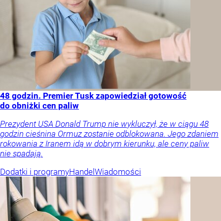
48 godzin. Premier Tusk zapowiedział gotowość
do obniżki cen paliw
Prezydent USA Donald Trump nie wykluczył, że w ciągu 48
godzin cieśnina Ormuz zostanie odblokowana. Jego zdaniem
rokowania z Iranem idą w dobrym kierunku, ale ceny paliw
nie spadają.
Dodatki i programy
Handel
Wiadomości