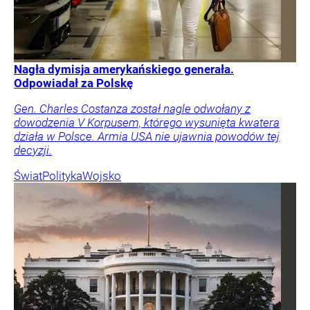
Nagła dymisja amerykańskiego generała.
Odpowiadał za Polskę
Gen. Charles Costanza został nagle odwołany z
dowodzenia V Korpusem, którego wysunięta kwatera
działa w Polsce. Armia USA nie ujawnia powodów tej
decyzji.
Świat
Polityka
Wojsko