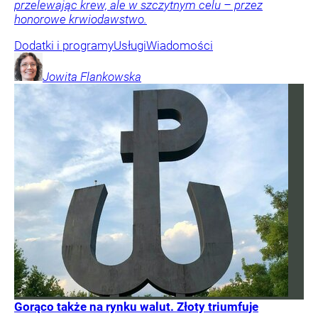
przelewając krew, ale w szczytnym celu – przez
honorowe krwiodawstwo.
Dodatki i programy
Usługi
Wiadomości
Jowita
Flankowska
Gorąco także na rynku walut. Złoty triumfuje