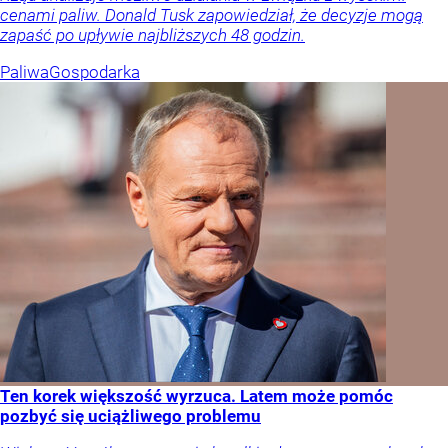
cenami paliw. Donald Tusk zapowiedział, że decyzje mogą
zapaść po upływie najbliższych 48 godzin.
Paliwa
Gospodarka
Ten korek większość wyrzuca. Latem może pomóc
pozbyć się uciążliwego problemu