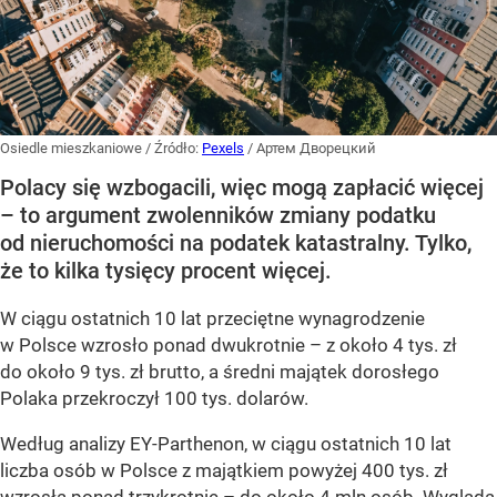
Osiedle mieszkaniowe
/ Źródło:
Pexels
/
Артем Дворецкий
Polacy się wzbogacili, więc mogą zapłacić więcej
– to argument zwolenników zmiany podatku
od nieruchomości na podatek katastralny. Tylko,
że to kilka tysięcy procent więcej.
W ciągu ostatnich 10 lat przeciętne wynagrodzenie
w Polsce wzrosło ponad dwukrotnie – z około 4 tys. zł
do około 9 tys. zł brutto, a średni majątek dorosłego
Polaka przekroczył 100 tys. dolarów.
Według analizy EY-Parthenon, w ciągu ostatnich 10 lat
liczba osób w Polsce z majątkiem powyżej 400 tys. zł
wzrosła ponad trzykrotnie – do około 4 mln osób. Wygląda