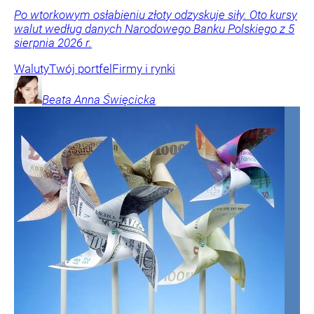
Po wtorkowym osłabieniu złoty odzyskuje siły. Oto kursy
walut według danych Narodowego Banku Polskiego z 5
sierpnia 2026 r.
Waluty
Twój portfel
Firmy i rynki
Beata Anna
Święcicka