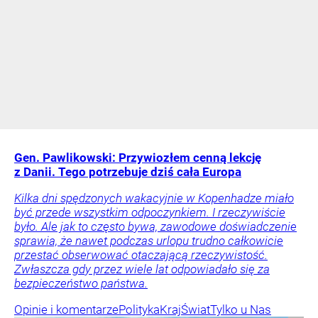
Gen. Pawlikowski: Przywiozłem cenną lekcję
z Danii. Tego potrzebuje dziś cała Europa
Kilka dni spędzonych wakacyjnie w Kopenhadze miało
być przede wszystkim odpoczynkiem. I rzeczywiście
było. Ale jak to często bywa, zawodowe doświadczenie
sprawia, że nawet podczas urlopu trudno całkowicie
przestać obserwować otaczającą rzeczywistość.
Zwłaszcza gdy przez wiele lat odpowiadało się za
bezpieczeństwo państwa.
Opinie i komentarze
Polityka
Kraj
Świat
Tylko u Nas