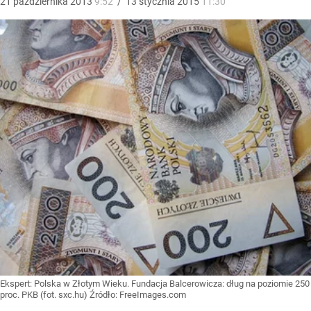
21
października
2013
9:52
/
13
stycznia
2015
11:30
Ekspert: Polska w Złotym Wieku. Fundacja Balcerowicza: dług na poziomie 250
proc. PKB (fot. sxc.hu)
Źródło:
FreeImages.com