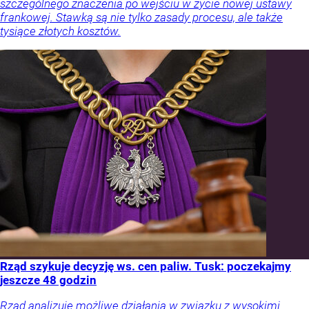
szczególnego znaczenia po wejściu w życie nowej ustawy
frankowej. Stawką są nie tylko zasady procesu, ale także
tysiące złotych kosztów.
Rząd szykuje decyzję ws. cen paliw. Tusk: poczekajmy
jeszcze 48 godzin
Rząd analizuje możliwe działania w związku z wysokimi