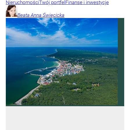
Nieruchomości
Twój portfel
Finanse i inwestycje
Beata Anna
Święcicka