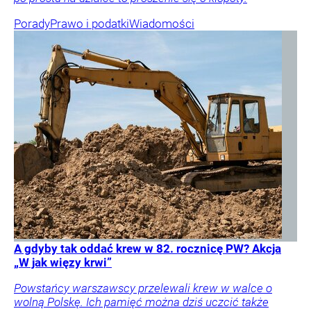
Porady
Prawo i podatki
Wiadomości
A gdyby tak oddać krew w 82. rocznicę PW? Akcja
„W jak więzy krwi”
Powstańcy warszawscy przelewali krew w walce o
wolną Polskę. Ich pamięć można dziś uczcić także