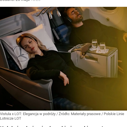
Vistula x LOT: Elegancja w podróży
/ Źródło:
Materiały prasowe
/
Polskie Linie
Lotnicze LOT