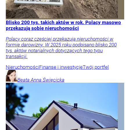
Blisko 200 tys. takich aktów w rok. Polacy masowo
przekazują sobie nieruchomości
Polacy coraz częściej przekazują nieruchomości w
formie darowizny. W 2025 roku podpisano blisko 200
tys. aktów notarialnych dotyczących tego typu
transakcji.
Nieruchomości
Finanse i inwestycje
Twój portfel
Beata Anna
Święcicka