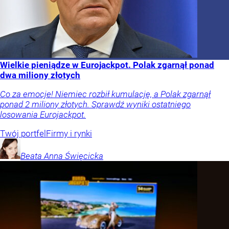
Wielkie pieniądze w Eurojackpot. Polak zgarnął ponad
dwa miliony złotych
Co za emocje! Niemiec rozbił kumulację, a Polak zgarnął
ponad 2 miliony złotych. Sprawdź wyniki ostatniego
losowania Eurojackpot.
Twój portfel
Firmy i rynki
Beata Anna
Święcicka