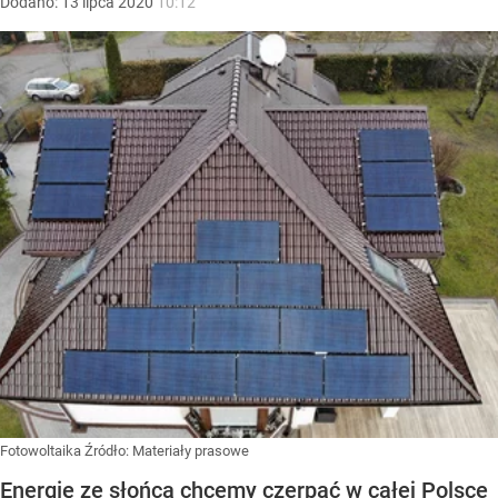
Dodano:
13
lipca
2020
10:12
Fotowoltaika
Źródło:
Materiały prasowe
Energię ze słońca chcemy czerpać w całej Polsce