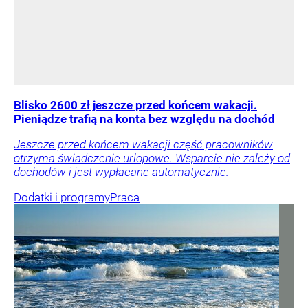
Blisko 2600 zł jeszcze przed końcem wakacji.
Pieniądze trafią na konta bez względu na dochód
Jeszcze przed końcem wakacji część pracowników
otrzyma świadczenie urlopowe. Wsparcie nie zależy od
dochodów i jest wypłacane automatycznie.
Dodatki i programy
Praca