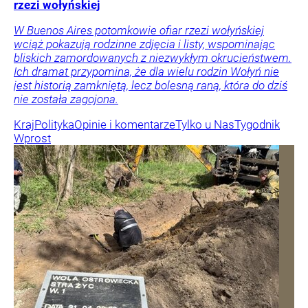
rzezi wołyńskiej
W Buenos Aires potomkowie ofiar rzezi wołyńskiej
wciąż pokazują rodzinne zdjęcia i listy, wspominając
bliskich zamordowanych z niezwykłym okrucieństwem.
Ich dramat przypomina, że dla wielu rodzin Wołyń nie
jest historią zamkniętą, lecz bolesną raną, która do dziś
nie została zagojona.
Kraj
Polityka
Opinie i komentarze
Tylko u Nas
Tygodnik
Wprost