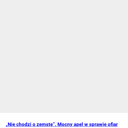
„Nie chodzi o zemstę”. Mocny apel w sprawie ofiar