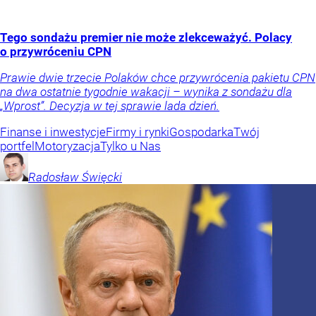
Tego sondażu premier nie może zlekceważyć. Polacy
o przywróceniu CPN
Prawie dwie trzecie Polaków chce przywrócenia pakietu CPN
na dwa ostatnie tygodnie wakacji – wynika z sondażu dla
„Wprost”. Decyzja w tej sprawie lada dzień.
Finanse i inwestycje
Firmy i rynki
Gospodarka
Twój
portfel
Motoryzacja
Tylko u Nas
Radosław
Święcki