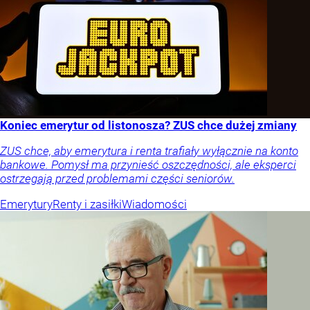
Koniec emerytur od listonosza? ZUS chce dużej zmiany
ZUS chce, aby emerytura i renta trafiały wyłącznie na konto
bankowe. Pomysł ma przynieść oszczędności, ale eksperci
ostrzegają przed problemami części seniorów.
Emerytury
Renty i zasiłki
Wiadomości