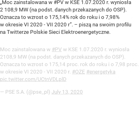
„Moc zainstalowana w #PV w KSE 1.07.2020 r. wyniosła
2 108,9 MW (na podst. danych przekazanych do OSP).
Oznacza to wzrost o 175,14% rok do roku i o 7,98%
w okresie VI 2020 - VII 2020 r”. – piszą na swoim profilu
na Twitterze Polskie Sieci Elektroenergetyczne.
Moc zainstalowana w
#PV
w KSE 1.07.2020 r. wyniosła
2108,9 MW (na podst. danych przekazanych do OSP).
Oznacza to wzrost o 175,14 proc. rok do roku i o 7,98 proc.
w okresie VI 2020 - VII 2020 r.
#OZE
#energetyka
pic.twitter.com/UCtnVDLplD
— PSE S.A. (@pse_pl)
July 13, 2020