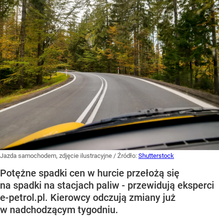
Jazda samochodem, zdjęcie ilustracyjne
/ Źródło:
Shutterstock
Potężne spadki cen w hurcie przełożą się
na spadki na stacjach paliw - przewidują eksperci
e-petrol.pl. Kierowcy odczują zmiany już
w nadchodzącym tygodniu.