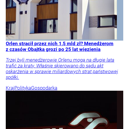
Orlen stracił przez nich 1,5 mld zł? Menedżerom
z czasów Obajtka grozi po 25 lat więzienia
Trzej byli menedżerowie Orlenu mogą na długie lata
trafić za kraty. Właśnie skierowano do sądu akt
oskarżenia w sprawie miliardowych strat państwowej
spółki.
Kraj
Polityka
Gospodarka