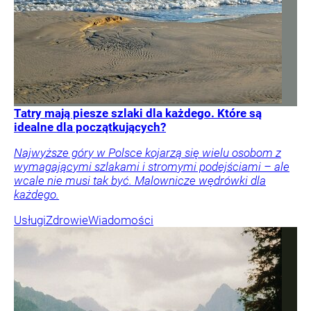
Tatry mają piesze szlaki dla każdego. Które są
idealne dla początkujących?
Najwyższe góry w Polsce kojarzą się wielu osobom z
wymagającymi szlakami i stromymi podejściami – ale
wcale nie musi tak być. Malownicze wędrówki dla
każdego.
Usługi
Zdrowie
Wiadomości