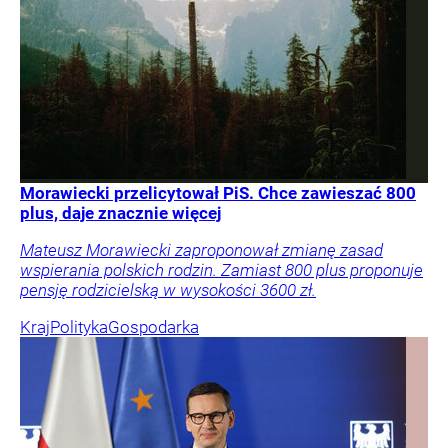
Morawiecki przelicytował PiS. Chce zawieszać 800
plus, daje znacznie więcej
Mateusz Morawiecki zaproponował zmianę zasad
wspierania polskich rodzin. Zamiast 800 plus proponuje
pensję rodzicielską w wysokości 3600 zł.
Kraj
Polityka
Gospodarka