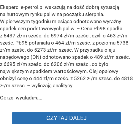
Eksperci e-petrol.pl wskazują na dość dobrą sytuacją
na hurtowym rynku paliw na początku sierpnia.
W pierwszym tygodniu miesiąca odnotowano wyraźny
spadek cen podstawowych paliw. –
Cena Pb98 spadła
z 6437 zł/m sześc. do 5974 zł/m sześc., czyli o 463 zł/m
sześc. Pb95 potaniała o 464 zł/m sześc. z poziomu 5738
zł/m sześc. do 5273 zł/m sześc. W przypadku oleju
napędowego (ON) odnotowano spadek o 489 zł/m sześc.
z 6695 zł/m sześc. do 6206 zł/m sześc., co było
największym spadkiem wartościowym. Olej opałowy
obniżył cenę o 444 zł/m sześc. z 5262 zł/m sześc. do 4818
zł/m sześc.
– wyliczają analitycy.
Gorzej wyglądała...
CZYTAJ DALEJ