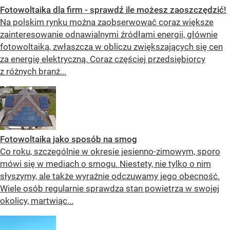
Fotowoltaika dla firm - sprawdź ile możesz zaoszczędzić!
Na polskim rynku można zaobserwować coraz większe
zainteresowanie odnawialnymi źródłami energii, głównie
fotowoltaiką, zwłaszcza w obliczu zwiększających się cen
za energię elektryczną. Coraz częściej przedsiębiorcy
z różnych branż...
Fotowoltaika jako sposób na smog
Co roku, szczególnie w okresie jesienno-zimowym, sporo
mówi się w mediach o smogu. Niestety, nie tylko o nim
słyszymy, ale także wyraźnie odczuwamy jego obecność.
Wiele osób regularnie sprawdza stan powietrza w swojej
okolicy, martwiąc...