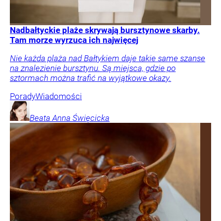
Nadbałtyckie plaże skrywają bursztynowe skarby.
Tam morze wyrzuca ich najwięcej
Nie każda plaża nad Bałtykiem daje takie same szanse
na znalezienie bursztynu. Są miejsca, gdzie po
sztormach można trafić na wyjątkowe okazy.
Porady
Wiadomości
Beata Anna
Święcicka