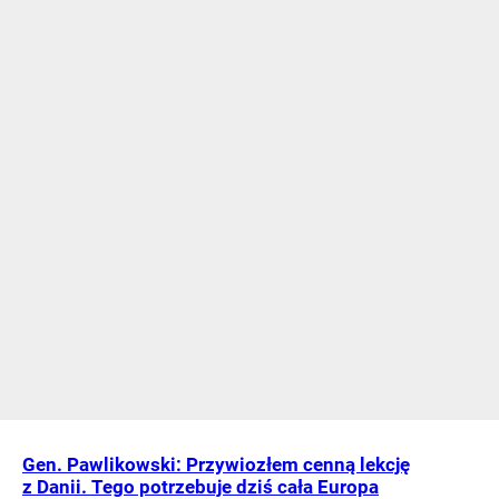
Gen. Pawlikowski: Przywiozłem cenną lekcję
z Danii. Tego potrzebuje dziś cała Europa