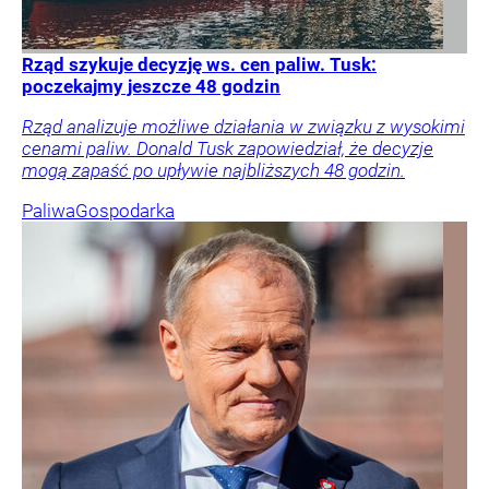
Rząd szykuje decyzję ws. cen paliw. Tusk:
poczekajmy jeszcze 48 godzin
Rząd analizuje możliwe działania w związku z wysokimi
cenami paliw. Donald Tusk zapowiedział, że decyzje
mogą zapaść po upływie najbliższych 48 godzin.
Paliwa
Gospodarka