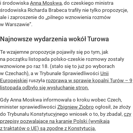
i środowiska
Anna Moskwa
, do czeskiego ministra
środowiska Richarda Brabeca trafiły nie tylko propozycje,
ale i zaproszenie do „pilnego wznowienia rozmów
w Warszawie”.
Najnowsze wydarzenia wokół Turowa
Te wzajemne propozycje pojawiły się po tym, jak
na początku listopada polsko-czeskie rozmowy zostały
wznowione po raz 18. (stało się to już po wyborach
w Czechach), a w Trybunale Sprawiedliwości
Unii
Europejskiej
ruszyła
rozprawa w sprawie kopalni Turów – 9
listopada odbyło się wysłuchanie stron.
Gdy Anna Moskwa informowała o kroku wobec Czech,
minister sprawiedliwości
Zbigniew Ziobro
ogłosił, że złoży
do Trybunału Konstytucyjnego wniosek o to, by zbadał,
czy
przepisy pozwalające na karanie Polski (wynikają
z traktatów o UE) są zgodne z Konstytucją.