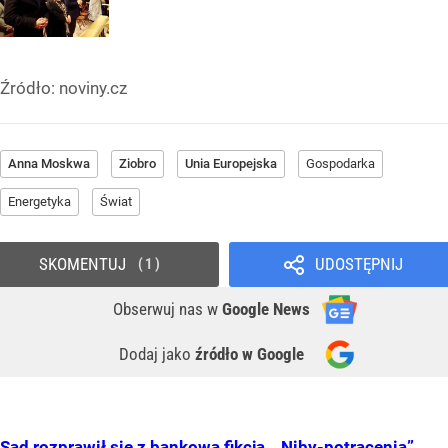
Źródło:
noviny.cz
Anna Moskwa
Ziobro
Unia Europejska
Gospodarka
Energetyka
Świat
SKOMENTUJ
UDOSTĘPNIJ
1
Obserwuj nas
w
Google News
Dodaj jako
źródło w Google
Sąd rozprawił się z bankową fikcją. „Niby-potrącenia”