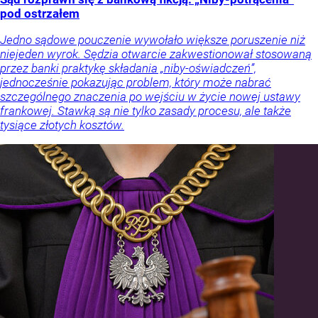
pod ostrzałem
Jedno sądowe pouczenie wywołało większe poruszenie niż
niejeden wyrok. Sędzia otwarcie zakwestionował stosowaną
przez banki praktykę składania „niby-oświadczeń”,
jednocześnie pokazując problem, który może nabrać
szczególnego znaczenia po wejściu w życie nowej ustawy
frankowej. Stawką są nie tylko zasady procesu, ale także
tysiące złotych kosztów.