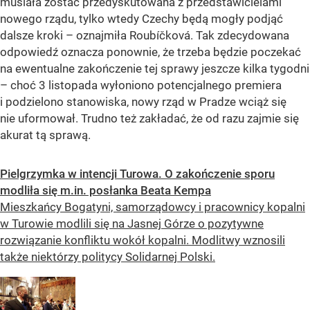
musiała zostać przedyskutowana z przedstawicielami
nowego rządu, tylko wtedy Czechy będą mogły podjąć
dalsze kroki – oznajmiła Roubíčková. Tak zdecydowana
odpowiedź oznacza ponownie, że trzeba będzie poczekać
na ewentualne zakończenie tej sprawy jeszcze kilka tygodni
– choć 3 listopada wyłoniono potencjalnego premiera
i podzielono stanowiska, nowy rząd w Pradze wciąż się
nie uformował. Trudno też zakładać, że od razu zajmie się
akurat tą sprawą.
Pielgrzymka w intencji Turowa. O zakończenie sporu
modliła się m.in. posłanka Beata Kempa
Mieszkańcy Bogatyni, samorządowcy i pracownicy kopalni
w Turowie modlili się na Jasnej Górze o pozytywne
rozwiązanie konfliktu wokół kopalni. Modlitwy wznosili
także niektórzy politycy Solidarnej Polski.