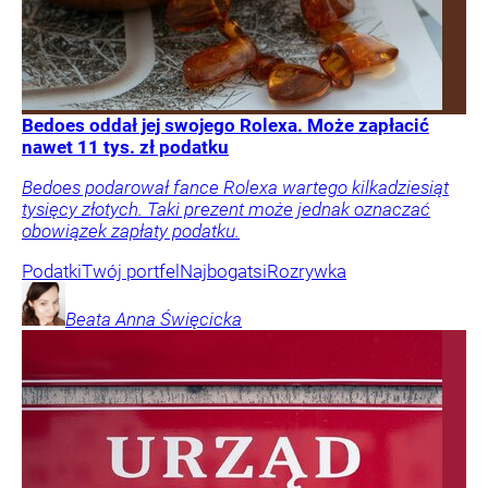
Bedoes oddał jej swojego Rolexa. Może zapłacić
nawet 11 tys. zł podatku
Bedoes podarował fance Rolexa wartego kilkadziesiąt
tysięcy złotych. Taki prezent może jednak oznaczać
obowiązek zapłaty podatku.
Podatki
Twój portfel
Najbogatsi
Rozrywka
Beata Anna
Święcicka