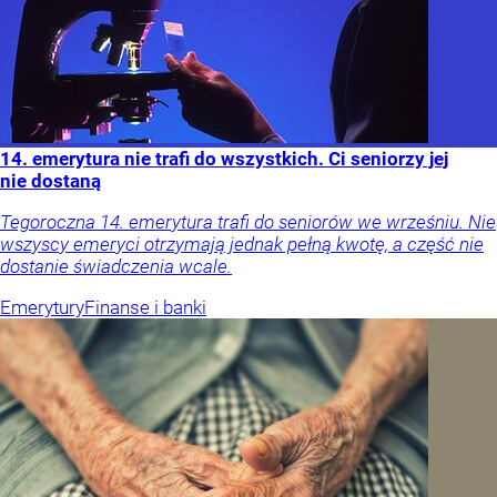
14. emerytura nie trafi do wszystkich. Ci seniorzy jej
nie dostaną
Tegoroczna 14. emerytura trafi do seniorów we wrześniu. Nie
wszyscy emeryci otrzymają jednak pełną kwotę, a część nie
dostanie świadczenia wcale.
Emerytury
Finanse i banki