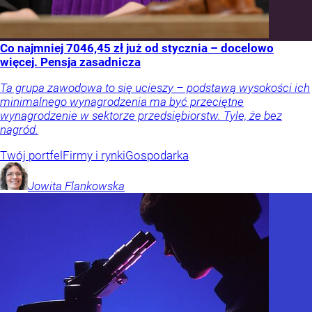
Co najmniej 7046,45 zł już od stycznia – docelowo
więcej. Pensja zasadnicza
Ta grupa zawodowa to się ucieszy – podstawą wysokości ich
minimalnego wynagrodzenia ma być przeciętne
wynagrodzenie w sektorze przedsiębiorstw. Tyle, że bez
nagród.
Twój portfel
Firmy i rynki
Gospodarka
Jowita
Flankowska