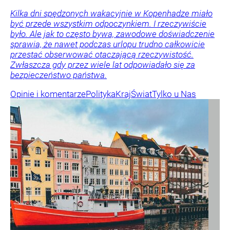
Kilka dni spędzonych wakacyjnie w Kopenhadze miało
być przede wszystkim odpoczynkiem. I rzeczywiście
było. Ale jak to często bywa, zawodowe doświadczenie
sprawia, że nawet podczas urlopu trudno całkowicie
przestać obserwować otaczającą rzeczywistość.
Zwłaszcza gdy przez wiele lat odpowiadało się za
bezpieczeństwo państwa.
Opinie i komentarze
Polityka
Kraj
Świat
Tylko u Nas