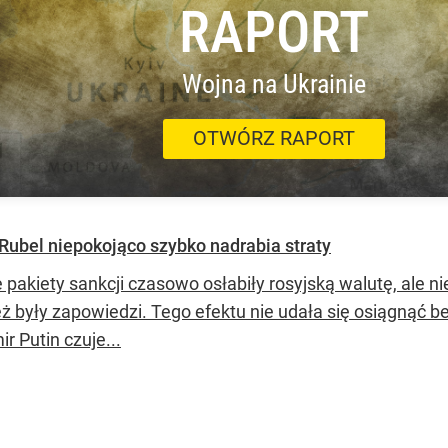
RAPORT
Wojna na Ukrainie
OTWÓRZ RAPORT
Rubel niepokojąco szybko nadrabia straty
 pakiety sankcji czasowo osłabiły rosyjską walutę, ale nie
ż były zapowiedzi. Tego efektu nie udała się osiągnąć be
r Putin czuje...