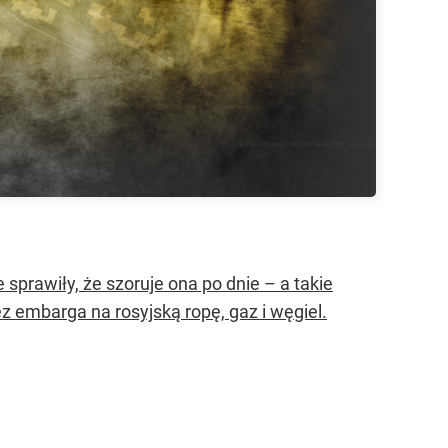
 sprawiły, że szoruje ona po dnie – a takie
z embarga na rosyjską ropę, gaz i węgiel.