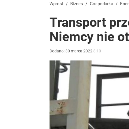
Wystawisz starą kanapę pod śmietnik? Możesz do
Wprost
/
Biznes
/
Gospodarka
/
Ene
Transport pr
dodaj
Niemcy nie ot
Farmacja: wzrost pod presją. co czeka branżę do 
Dodano:
30
marca
2022
8:10
1
„Nie chodzi o zemstę”. Mocny apel w sprawie ofiar 
dodaj