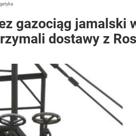
stać 500 zł mandatu
rgetyka
zez gazociąg jamalski 
rzymali dostawy z Ros
2030 roku?
rzezi wołyńskiej