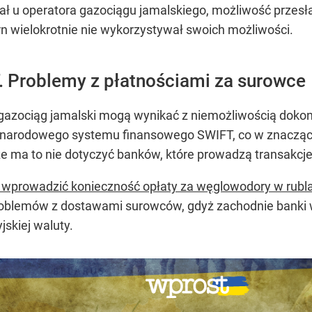
 u operatora gazociągu jamalskiego, możliwość przesłan
ern wielokrotnie nie wykorzystywał swoich możliwości.
. Problemy z płatnościami za surowce
azociąg jamalski mogą wynikać z niemożliwością dokona
narodowego systemu finansowego SWIFT, co w znaczący 
że ma to nie dotyczyć banków, które prowadzą transakcje
 wprowadzić konieczność opłaty za węglowodory w rubl
oblemów z dostawami surowców, gdyż zachodnie banki w
jskiej waluty.