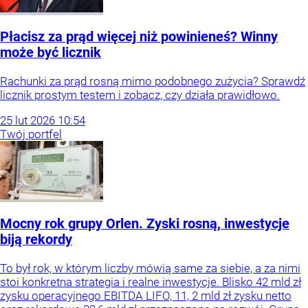
Płacisz za prąd więcej niż powinieneś? Winny
może być licznik
Rachunki za prąd rosną mimo podobnego zużycia? Sprawdź
licznik prostym testem i zobacz, czy działa prawidłowo.
25
lut
2026
10:54
Twój portfel
Mocny rok grupy Orlen. Zyski rosną, inwestycje
biją rekordy
To był rok, w którym liczby mówią same za siebie, a za nimi
stoi konkretna strategia i realne inwestycje. Blisko 42 mld zł
zysku operacyjnego EBITDA LIFO, 11, 2 mld zł zysku netto