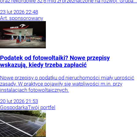
oraz rekordowe 32,6 mld zł przeznaczone na rozwój. Grupa...
23
lut
2026
22:48
Art. sponsorowany
Podatek od fotowoltaiki? Nowe przepisy
wskazują, kiedy trzeba zapłacić
Nowe przepisy o podatku od nieruchomości miały uprościć
zasady. W praktyce pojawiły się wątpliwości m.in. przy
instalacjach fotowoltaicznych.
20
lut
2026
21:53
Gospodarka
Twój portfel