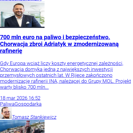
700 mln euro na paliwo i bezpieczeństwo.
Chorwacja zbroi Adriatyk w zmodernizowaną
rafinerię
Gdy Europa wciąż liczy koszty energetycznej zależności,
Chorwacja domyka jedną z największych inwestycji
przemysłowych ostatnich lat. W Rijece zakończono
modernizację rafinerii INA, należącej do Grupy MOL. Projekt
warty blisko 700 mln...
18
mar
2026
16:52
Paliwa
Gospodarka
Tomasz
Stankiewicz