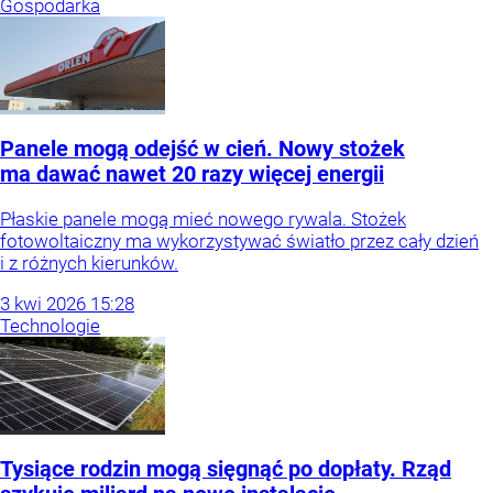
Gospodarka
Panele mogą odejść w cień. Nowy stożek
ma dawać nawet 20 razy więcej energii
Płaskie panele mogą mieć nowego rywala. Stożek
fotowoltaiczny ma wykorzystywać światło przez cały dzień
i z różnych kierunków.
3
kwi
2026
15:28
Technologie
Tysiące rodzin mogą sięgnąć po dopłaty. Rząd