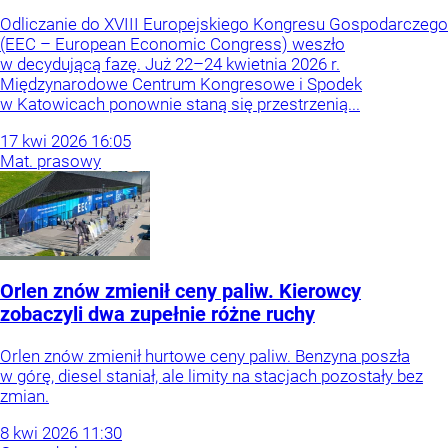
Odliczanie do XVIII Europejskiego Kongresu Gospodarczego
(EEC – European Economic Congress) weszło
w decydującą fazę. Już 22–24 kwietnia 2026 r.
Międzynarodowe Centrum Kongresowe i Spodek
w Katowicach ponownie staną się przestrzenią...
17
kwi
2026
16:05
Mat. prasowy
Orlen znów zmienił ceny paliw. Kierowcy
zobaczyli dwa zupełnie różne ruchy
Orlen znów zmienił hurtowe ceny paliw. Benzyna poszła
w górę, diesel staniał, ale limity na stacjach pozostały bez
zmian.
8
kwi
2026
11:30