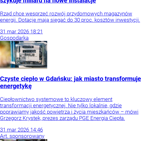
szykuje miliard na nowe instalacje
Rząd chce wesprzeć rozwój przydomowych magazynów
energii. Dotacje mają sięgać do 30 proc. kosztów inwestycji.
31
mar
2026
18:21
Gospodarka
Czyste ciepło w Gdańsku: jak miasto transformuje
energetykę
Ciepłownictwo systemowe to kluczowy element
transformacji energetycznej. Nie tylko lokalnie, gdzie
poprawiamy jakość powietrza i życia mieszkańców – mówi
Grzegorz Krystek, prezes zarządu PGE Energia Ciepła.
31
mar
2026
14:46
Art. sponsorowany