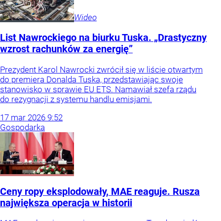
Wideo
List Nawrockiego na biurku Tuska. „Drastyczny
wzrost rachunków za energię”
Prezydent Karol Nawrocki zwrócił się w liście otwartym
do premiera Donalda Tuska, przedstawiając swoje
stanowisko w sprawie EU ETS. Namawiał szefa rządu
do rezygnacji z systemu handlu emisjami.
17
mar
2026
9:52
Gospodarka
Ceny ropy eksplodowały, MAE reaguje. Rusza
największa operacja w historii