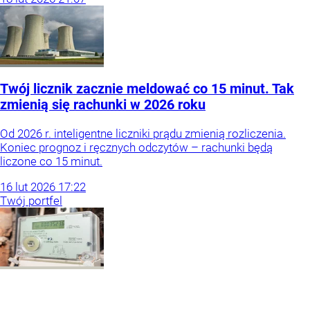
Twój licznik zacznie meldować co 15 minut. Tak
zmienią się rachunki w 2026 roku
Od 2026 r. inteligentne liczniki prądu zmienią rozliczenia.
Koniec prognoz i ręcznych odczytów – rachunki będą
liczone co 15 minut.
16
lut
2026
17:22
Twój portfel