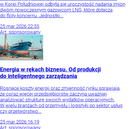
w Korei Południowej odbyła się uroczystość nadania imion
dwóm nowoczesnym gazowcom LNG, które dołączą
do floty koncernu. Jednostki...
25
mar
2026
22:55
Art. sponsorowany
Energia w rękach biznesu. Od produkcji
do inteligentnego zarządzania
Rosnące koszty energii oraz zmienność rynku sprawiają,
że coraz więcej przedsiębiorstw zaczyna uważniej
analizować strukturę swoich wydatków operacyjnych.
W wielu branżach od przemysłu i logistyki po sektor usług
czy przetwórstwo...
25
mar
2026
16:19
Art. sponsorowany