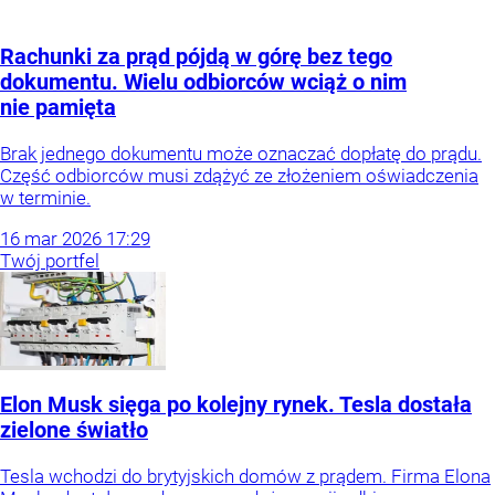
Rachunki za prąd pójdą w górę bez tego
dokumentu. Wielu odbiorców wciąż o nim
nie pamięta
Brak jednego dokumentu może oznaczać dopłatę do prądu.
Część odbiorców musi zdążyć ze złożeniem oświadczenia
w terminie.
16
mar
2026
17:29
Twój portfel
Elon Musk sięga po kolejny rynek. Tesla dostała
zielone światło
Tesla wchodzi do brytyjskich domów z prądem. Firma Elona