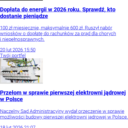
Dopłata do energii w 2026 roku. Sprawdź, kto
dostanie pieniądze
100 zł miesięcznie, maksymalnie 600 zł. Ruszył nabór
wniosków o dopłatę do rachunków za prąd dla chorych
i niepełnosprawnych.
20
lut
2026
15:50
Twój portfel
Przełom w sprawie pierwszej elektrowni jądrowej
w Polsce
Naczelny Sąd Administracyjny wydał orzeczenie w sprawie
możliwości budowy pierwszej elektrowni jądrowej w Polsce.
18
lut
2026
21:07