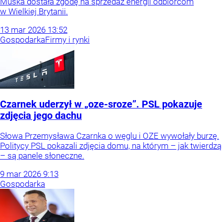
Muska dostała zgodę na sprzedaż energii odbiorcom
w Wielkiej Brytanii.
13
mar
2026
13:52
Gospodarka
Firmy i rynki
Czarnek uderzył w „oze-sroze”. PSL pokazuje
zdjęcia jego dachu
Słowa Przemysława Czarnka o węglu i OZE wywołały burzę.
Politycy PSL pokazali zdjęcia domu, na którym – jak twierdzą
– są panele słoneczne.
9
mar
2026
9:13
Gospodarka