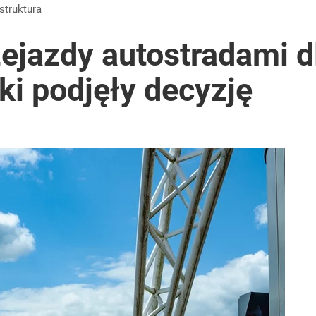
acy o przywróceniu CPN
astruktura
ejazdy autostradami d
łki podjęły decyzję
utrudnienia
rzezi wołyńskiej