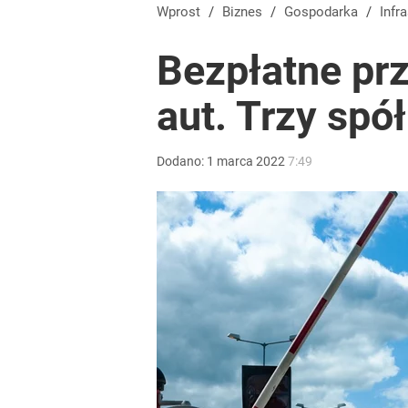
Tego sondażu premier nie może zlekceważyć. Pol
Wprost
/
Biznes
/
Gospodarka
/
Infr
Bezpłatne prz
8
aut. Trzy spó
Pilny komunikat znanego banku. Klientów czekają 
Dodano:
1
marca
2022
7:49
dodaj
„Nie chodzi o zemstę”. Mocny apel w sprawie ofiar 
dodaj