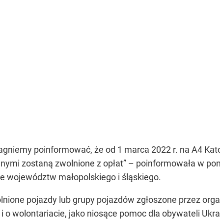
ragniemy poinformować, że od 1 marca 2022 r. na A4 Kat
jnymi zostaną zwolnione z opłat” – poinformowała w poni
ce województw małopolskiego i śląskiego.
olnione pojazdy lub grupy pojazdów zgłoszone przez org
 i o wolontariacie, jako niosące pomoc dla obywateli Ukra