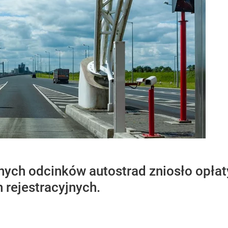
nych odcinków autostrad zniosło opł
h rejestracyjnych.