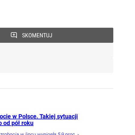
SKOMENTUJ
cie w Polsce. Takiej sytuacji
o od pół roku
zrobocia w lipcu wyniosła 5,9 proc. -