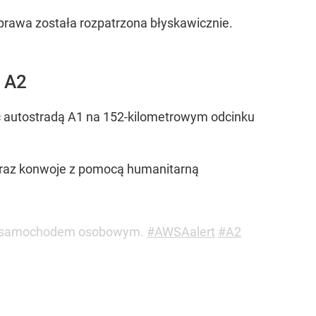
Sprawa została rozpatrzona błyskawicznie.
m A2
ć autostradą A1 na 152-kilometrowym odcinku
 oraz konwoje z pomocą humanitarną
ych samochodem osobowym.
#AWSAalert
#A2