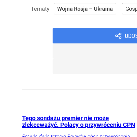
Wojna Rosja – Ukraina
Gos
UDO
Tego sondażu premier nie może
zlekceważyć. Polacy o przywróceniu CPN
Prawie dwie trzecie Polaków chce przywrócenia