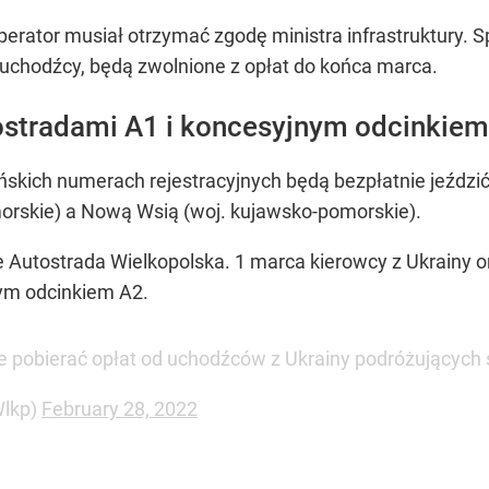
perator musiał otrzymać zgodę ministra infrastruktury. 
uchodźcy, będą zwolnione z opłat do końca marca.
ostradami A1 i koncesyjnym odcinkie
skich numerach rejestracyjnych będą bezpłatnie jeździ
orskie) a Nową Wsią (woj. kujawsko-pomorskie).
że Autostrada Wielkopolska. 1 marca kierowcy z Ukrainy
nym odcinkiem A2.
zie pobierać opłat od uchodźców z Ukrainy podróżując
Wlkp)
February 28, 2022