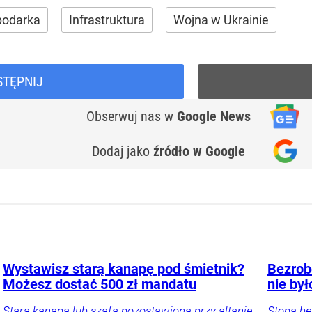
podarka
Infrastruktura
Wojna w Ukrainie
STĘPNIJ
Obserwuj nas
w
Google News
Dodaj jako
źródło w Google
Wystawisz starą kanapę pod śmietnik?
Bezrobo
Możesz dostać 500 zł mandatu
nie był
Stara kanapa lub szafa pozostawiona przy altanie
Stopa be