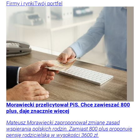
Firmy i rynki
Twój portfel
Morawiecki przelicytował PiS. Chce zawieszać 800
plus, daje znacznie więcej
Mateusz Morawiecki zaproponował zmianę zasad
wspierania polskich rodzin. Zamiast 800 plus proponuje
pensję rodzicielską w wysokości 3600 zł.