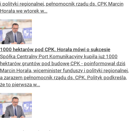
i polityki regionalnej, pełnomocnik rządu ds. CPK Marcin
Horała we wtorek w...
1000 hektarów pod CPK. Horała mówi o sukcesie
Spółka Centralny Port Komunikacyjny kupiła już 1000
hektarów gruntów pod budowę CPK - poinformował dziś
Marcin Horała, wiceminister funduszy i polityki regionalnej,
a zarazem pełnomocnik rządu ds. CPK. Polityk podkreśla,
że to pierwsza w...