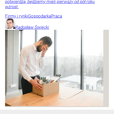
potwierdzą, będziemy mieli pierwszy od pół roku
wzrost.
Firmy i rynki
Gospodarka
Praca
Radosław
Święcki