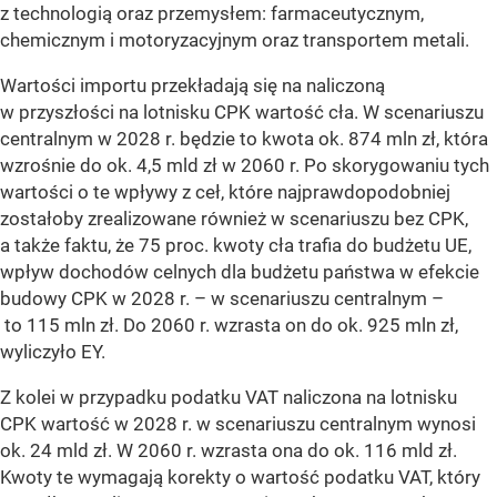
z technologią oraz przemysłem: farmaceutycznym,
chemicznym i motoryzacyjnym oraz transportem metali.
Wartości importu przekładają się na naliczoną
w przyszłości na lotnisku CPK wartość cła. W scenariuszu
centralnym w 2028 r. będzie to kwota ok. 874 mln zł, która
wzrośnie do ok. 4,5 mld zł w 2060 r. Po skorygowaniu tych
wartości o te wpływy z ceł, które najprawdopodobniej
zostałoby zrealizowane również w scenariuszu bez CPK,
a także faktu, że 75 proc. kwoty cła trafia do budżetu UE,
wpływ dochodów celnych dla budżetu państwa w efekcie
budowy CPK w 2028 r. – w scenariuszu centralnym –
to 115 mln zł. Do 2060 r. wzrasta on do ok. 925 mln zł,
wyliczyło EY.
Z kolei w przypadku podatku VAT naliczona na lotnisku
CPK wartość w 2028 r. w scenariuszu centralnym wynosi
ok. 24 mld zł. W 2060 r. wzrasta ona do ok. 116 mld zł.
Kwoty te wymagają korekty o wartość podatku VAT, który