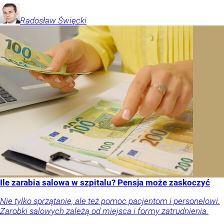
Radosław
Święcki
Ile zarabia salowa w szpitalu? Pensja może zaskoczyć
Nie tylko sprzątanie, ale też pomoc pacjentom i personelowi.
Zarobki salowych zależą od miejsca i formy zatrudnienia.