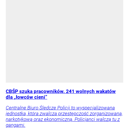
CBŚP szuka pracowników. 241 wolnych wakatów
dla „łowców cieni”
Centralne Biuro Śledcze Policji to wyspecjalizowana
jednostka, która zwalcza przestępczość zorganizowaną,
narkotykową oraz ekonomiczną. Policjanci walczą tu z
gangami.