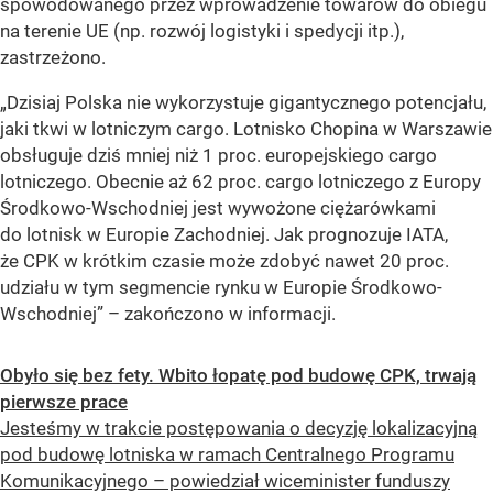
spowodowanego przez wprowadzenie towarów do obiegu
na terenie UE (np. rozwój logistyki i spedycji itp.),
zastrzeżono.
„Dzisiaj Polska nie wykorzystuje gigantycznego potencjału,
jaki tkwi w lotniczym cargo. Lotnisko Chopina w Warszawie
obsługuje dziś mniej niż 1 proc. europejskiego cargo
lotniczego. Obecnie aż 62 proc. cargo lotniczego z Europy
Środkowo-Wschodniej jest wywożone ciężarówkami
do lotnisk w Europie Zachodniej. Jak prognozuje IATA,
że CPK w krótkim czasie może zdobyć nawet 20 proc.
udziału w tym segmencie rynku w Europie Środkowo-
Wschodniej”
– zakończono w informacji.
Obyło się bez fety. Wbito łopatę pod budowę CPK, trwają
pierwsze prace
Jesteśmy w trakcie postępowania o decyzję lokalizacyjną
pod budowę lotniska w ramach Centralnego Programu
Komunikacyjnego – powiedział wiceminister funduszy