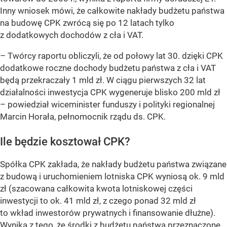
Inny wniosek mówi, że całkowite nakłady budżetu państwa
na budowę CPK zwrócą się po 12 latach tylko
z dodatkowych dochodów z cła i VAT.
–
Twórcy raportu obliczyli, że od połowy lat 30. dzięki CPK
dodatkowe roczne dochody budżetu państwa z cła i VAT
będą przekraczały 1 mld zł. W ciągu pierwszych 32 lat
działalności inwestycja CPK wygeneruje blisko 200 mld zł
– powiedział wiceminister funduszy i polityki regionalnej
Marcin Horała, pełnomocnik rządu ds. CPK.
Ile będzie kosztował CPK?
Spółka CPK zakłada, że nakłady budżetu państwa związane
z budową i uruchomieniem lotniska CPK wyniosą ok. 9 mld
zł (szacowana całkowita kwota lotniskowej części
inwestycji to ok. 41 mld zł, z czego ponad 32 mld zł
to wkład inwestorów prywatnych i finansowanie dłużne).
Wynika z tego, że środki z budżetu państwa przeznaczone