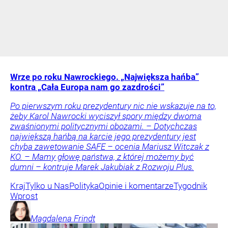
Wrze po roku Nawrockiego. „Największa hańba”
kontra „Cała Europa nam go zazdrości”
Po pierwszym roku prezydentury nic nie wskazuje na to,
żeby Karol Nawrocki wyciszył spory między dwoma
zwaśnionymi politycznymi obozami. – Dotychczas
największą hańbą na karcie jego prezydentury jest
chyba zawetowanie SAFE – ocenia Mariusz Witczak z
KO. – Mamy głowę państwa, z której możemy być
dumni – kontruje Marek Jakubiak z Rozwoju Plus.
Kraj
Tylko u Nas
Polityka
Opinie i komentarze
Tygodnik
Wprost
Magdalena
Frindt