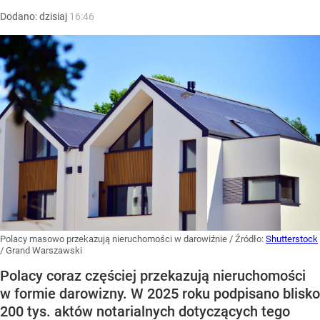
Dodano:
dzisiaj
16:46
Polacy masowo przekazują nieruchomości w darowiźnie
/ Źródło:
Shutterstock
/
Grand Warszawski
Polacy coraz częściej przekazują nieruchomości
w formie darowizny. W 2025 roku podpisano blisko
200 tys. aktów notarialnych dotyczących tego