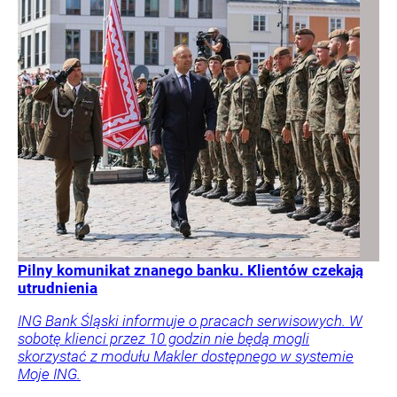
Pilny komunikat znanego banku. Klientów czekają
utrudnienia
ING Bank Śląski informuje o pracach serwisowych. W
sobotę klienci przez 10 godzin nie będą mogli
skorzystać z modułu Makler dostępnego w systemie
Moje ING.