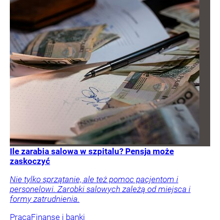
Ile zarabia salowa w szpitalu? Pensja może
zaskoczyć
Nie tylko sprzątanie, ale też pomoc pacjentom i
personelowi. Zarobki salowych zależą od miejsca i
formy zatrudnienia.
Praca
Finanse i banki