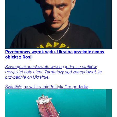
Przełomowy wyrok sądu. Ukraina przejmie cenny
obiekt z Rosji
Szwecja skonfiskowała wiosną jeden ze statków
rosyjskiej floty cieni. Tamtejszy sąd zdecydował, że
przypadnie on Ukrainie.
Świat
Wojna w Ukrainie
Polityka
Gospodarka