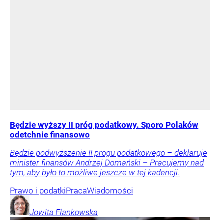
Będzie wyższy II próg podatkowy. Sporo Polaków
odetchnie finansowo
Będzie podwyższenie II progu podatkowego – deklaruje
minister finansów Andrzej Domański – Pracujemy nad
tym, aby było to możliwe jeszcze w tej kadencji.
Prawo i podatki
Praca
Wiadomości
Jowita
Flankowska