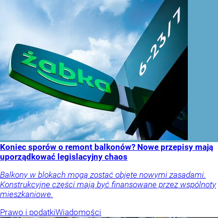
Koniec sporów o remont balkonów? Nowe przepisy mają
uporządkować legislacyjny chaos
Balkony w blokach mogą zostać objęte nowymi zasadami.
Konstrukcyjne części mają być finansowane przez wspólnoty
mieszkaniowe.
Prawo i podatki
Wiadomości