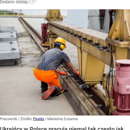
Dodano:
dzisiaj
6:37
Pracownik
/ Źródło:
Pexels
/
Marianna Zuzanna
Ukraińcy w Polsce pracują niemal tak często jak