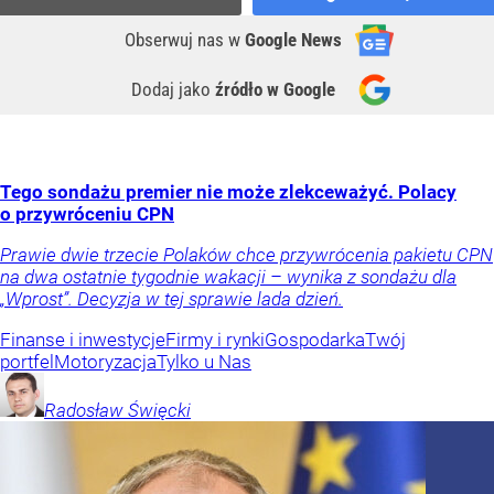
Obserwuj nas
w
Google News
Dodaj jako
źródło w Google
Tego sondażu premier nie może zlekceważyć. Polacy
o przywróceniu CPN
Prawie dwie trzecie Polaków chce przywrócenia pakietu CPN
na dwa ostatnie tygodnie wakacji – wynika z sondażu dla
„Wprost”. Decyzja w tej sprawie lada dzień.
Finanse i inwestycje
Firmy i rynki
Gospodarka
Twój
portfel
Motoryzacja
Tylko u Nas
Radosław
Święcki