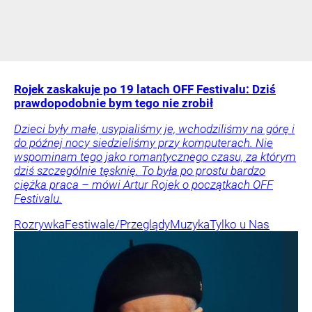
Rojek zaskakuje po 19 latach OFF Festivalu: Dziś
prawdopodobnie bym tego nie zrobił
Dzieci były małe, usypialiśmy je, wchodziliśmy na górę i
do późnej nocy siedzieliśmy przy komputerach. Nie
wspominam tego jako romantycznego czasu, za którym
dziś szczególnie tęsknię. To była po prostu bardzo
ciężka praca – mówi Artur Rojek o początkach OFF
Festivalu.
Rozrywka
Festiwale/Przeglądy
Muzyka
Tylko u Nas