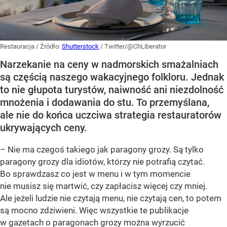
Restauracja
/ Źródło:
Shutterstock
/
Twitter/@ChLiberator
Narzekanie na ceny w nadmorskich smażalniach
są częścią naszego wakacyjnego folkloru. Jednak
to nie głupota turystów, naiwność ani niezdolność
mnożenia i dodawania do stu. To przemyślana,
ale nie do końca uczciwa strategia restauratorów
ukrywających ceny.
– Nie ma czegoś takiego jak paragony grozy. Są tylko
paragony grozy dla idiotów, którzy nie potrafią czytać.
Bo sprawdzasz co jest w menu i w tym momencie
nie musisz się martwić, czy zapłacisz więcej czy mniej.
Ale jeżeli ludzie nie czytają menu, nie czytają cen, to potem
są mocno zdziwieni. Więc wszystkie te publikacje
w gazetach o paragonach grozy można wyrzucić