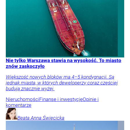
Nie tylko Warszawa stawia na wysokość. To miasto
znów zaskoczyło
Większość nowych bloków ma 4–5 kondygnacji. Są
jednak miasta, w których deweloperzy coraz częściej
budują znacznie wyżej.
Nieruchomości
Finanse i inwestycje
Opinie i
komentarze
Beata Anna
Święcicka