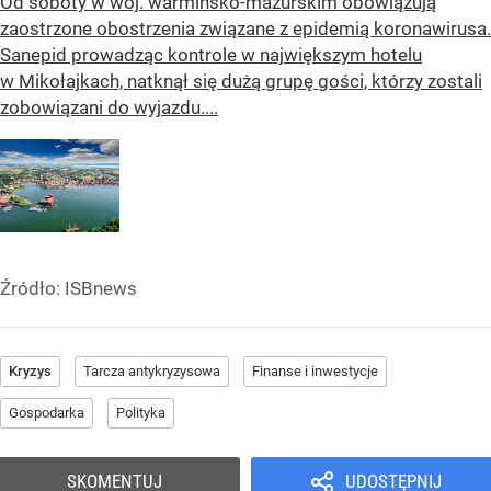
Od soboty w woj. warmińsko-mazurskim obowiązują
zaostrzone obostrzenia związane z epidemią koronawirusa.
Sanepid prowadząc kontrole w największym hotelu
w Mikołajkach, natknął się dużą grupę gości, którzy zostali
zobowiązani do wyjazdu....
Źródło:
ISBnews
Kryzys
Tarcza antykryzysowa
Finanse i inwestycje
Gospodarka
Polityka
SKOMENTUJ
UDOSTĘPNIJ