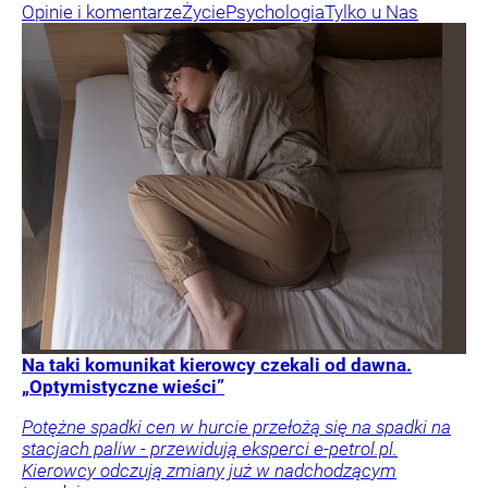
Opinie i komentarze
Życie
Psychologia
Tylko u Nas
Na taki komunikat kierowcy czekali od dawna.
„Optymistyczne wieści”
Potężne spadki cen w hurcie przełożą się na spadki na
stacjach paliw - przewidują eksperci e-petrol.pl.
Kierowcy odczują zmiany już w nadchodzącym