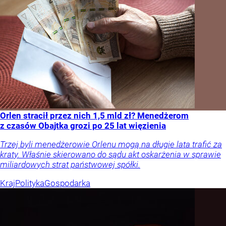
Orlen stracił przez nich 1,5 mld zł? Menedżerom
z czasów Obajtka grozi po 25 lat więzienia
Trzej byli menedżerowie Orlenu mogą na długie lata trafić za
kraty. Właśnie skierowano do sądu akt oskarżenia w sprawie
miliardowych strat państwowej spółki.
Kraj
Polityka
Gospodarka