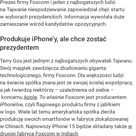
Prezes firmy Foxconn i jeden z najbogatszych ludzi
na Tajwanie niespodziewanie zapowiedział chęć startu
w wyborach prezydenckich. Informacja wywołała duże
zamieszanie wśród kandydatów opozycyjnych.
Produkuje iPhone’y, ale chce zostać
prezydentem
Terry Gou jest jednym z najbogatszych obywateli Tajwanu.
Swój majątek zawdzięcza zbudowaniu giganta
technologicznego, firmy Foxconn. Dla większości ludzi
na świecie spółka znana jest ze swojej ścisłej współpracy,
a jak twierdzą niektórzy – uzależnienia od siebie –
koncernu
Apple
. To właśnie Foxconn jest producentem
iPhone’ów, czyli flagowego produktu firmy z jabłkiem
w logo. Wiele lat temu amerykańska spółka zleciła
produkcję swoich smartfonów w fabryce zlokalizowanej
w Chinach. Najnowszy iPhone 15 będzie składany także
w
drugiej fabryce Foxconn w Indiach
.