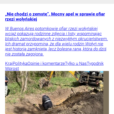
„Nie chodzi o zemstę”. Mocny apel w sprawie ofiar
rzezi wołyńskiej
W Buenos Aires potomkowie ofiar rzezi wołyńskiej
wciąż pokazują rodzinne zdjęcia i listy, wspominając
bliskich zamordowanych z niezwykłym okrucieństwem.
Ich dramat przypomina, że dla wielu rodzin Wołyń nie
jest historią zamkniętą, lecz bolesną raną, która do dziś
nie została zagojona.
Kraj
Polityka
Opinie i komentarze
Tylko u Nas
Tygodnik
Wprost