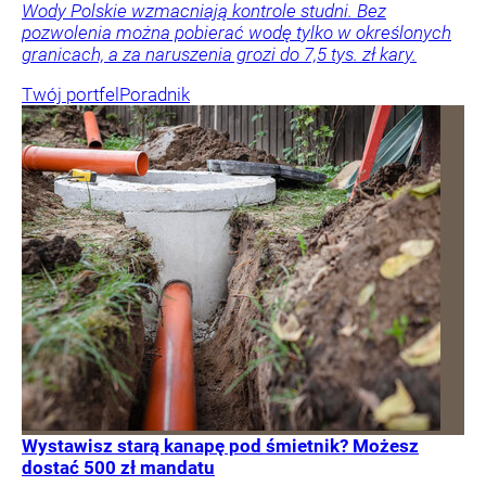
Wody Polskie wzmacniają kontrole studni. Bez
pozwolenia można pobierać wodę tylko w określonych
granicach, a za naruszenia grozi do 7,5 tys. zł kary.
Twój portfel
Poradnik
Wystawisz starą kanapę pod śmietnik? Możesz
dostać 500 zł mandatu