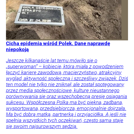
Cicha epidemia wśród Polek. Dane naprawdę
niepokoją
Jeszcze kilkanaście lat temu mówiło się o
„superwoman” – kobiecie, która miała z powodzeniem
łączyć karierę zawodową, macierzyństwo, atrakcyjny
wygląd, aktywność społeczną i szczęśliwy związek. Dziś
ten model nie tylko nie zniknął, ale został spotęgowany
przez media społecznościowe, kulturę nieustannego
porównywania się oraz wszechobecną presję osiągania
sukcesu. Współczesna Polka ma być piękna, zadbana,
wysportowana, przedsiębiorcza, emocjonalnie dojrzała.
Ma być dobrą matką, partnerką i przyjaciółką. A jeśli nie
spełnia wszystkich tych oczekiwań, często sama staje
się swoim najsurowszym sędzią.