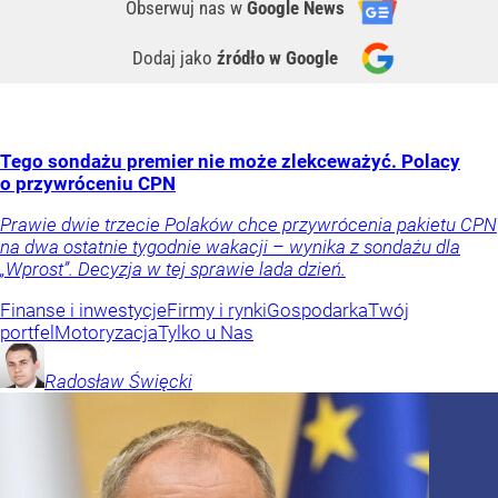
Obserwuj nas
w
Google News
Dodaj jako
źródło w Google
Tego sondażu premier nie może zlekceważyć. Polacy
o przywróceniu CPN
Prawie dwie trzecie Polaków chce przywrócenia pakietu CPN
na dwa ostatnie tygodnie wakacji – wynika z sondażu dla
„Wprost”. Decyzja w tej sprawie lada dzień.
Finanse i inwestycje
Firmy i rynki
Gospodarka
Twój
portfel
Motoryzacja
Tylko u Nas
Radosław
Święcki