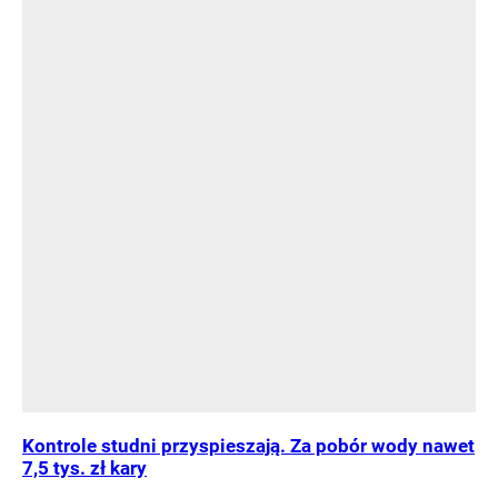
Kontrole studni przyspieszają. Za pobór wody nawet
7,5 tys. zł kary