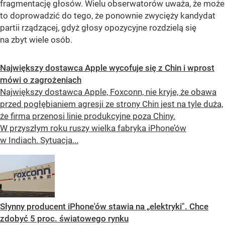
fragmentację głosów. Wielu obserwatorów uważa, że może
to doprowadzić do tego, że ponownie zwycięży kandydat
partii rządzącej, gdyż głosy opozycyjne rozdzielą się
na zbyt wiele osób.
Największy dostawca Apple wycofuje się z Chin i wprost
mówi o zagrożeniach
Największy dostawca Apple, Foxconn, nie kryje, że obawa
przed pogłębianiem agresji ze strony Chin jest na tyle duża,
że firma przenosi linie produkcyjne poza Chiny.
W przyszłym roku ruszy wielka fabryka iPhone’ów
w Indiach. Sytuacja...
Słynny producent iPhone'ów stawia na „elektryki". Chce
zdobyć 5 proc. światowego rynku