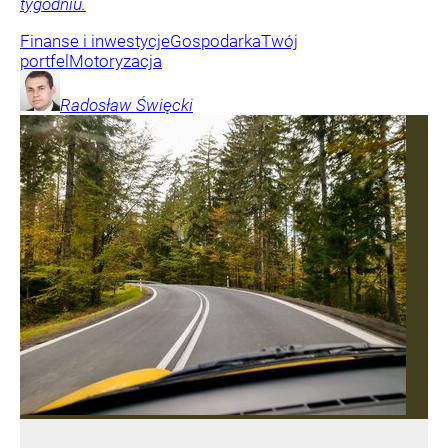
tygodniu.
Finanse i inwestycje
Gospodarka
Twój
portfel
Motoryzacja
Radosław
Święcki