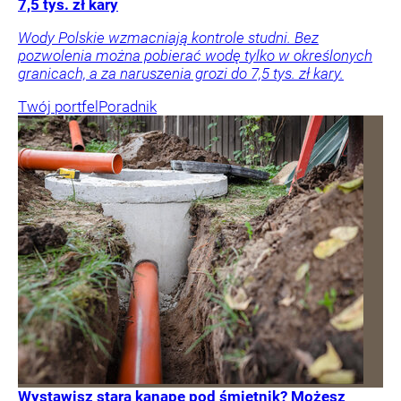
7,5 tys. zł kary
Wody Polskie wzmacniają kontrole studni. Bez
pozwolenia można pobierać wodę tylko w określonych
granicach, a za naruszenia grozi do 7,5 tys. zł kary.
Twój portfel
Poradnik
Wystawisz starą kanapę pod śmietnik? Możesz