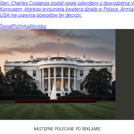
Gen. Charles Costanza został nagle odwołany z dowodzenia V
Korpusem, którego wysunięta kwatera działa w Polsce. Armia
USA nie ujawnia powodów tej decyzji.
Świat
Polityka
Wojsko