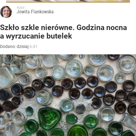
Autor:
Jowita Flankowska
Szkło szkle nierówne. Godzina nocna
a wyrzucanie butelek
Dodano:
dzisiaj
6:41