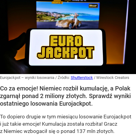
Eurojackpot – wyniki losowania
/ Źródło:
Shutterstock
/
Wirestock Creators
Co za emocje! Niemiec rozbił kumulację, a Polak
zgarnął ponad 2 miliony złotych. Sprawdź wyniki
ostatniego losowania Eurojackpot.
To dopiero drugie w tym miesiącu losowanie Eurojackpot
i już takie emocje! Kumulacja została rozbita! Gracz
z Niemiec wzbogacił się o ponad 137 mln złotych.