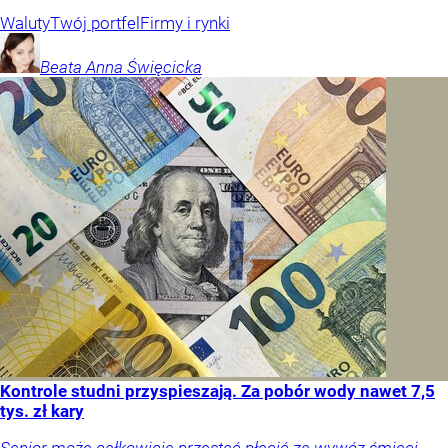
Waluty
Twój portfel
Firmy i rynki
Beata Anna
Święcicka
Kontrole studni przyspieszają. Za pobór wody nawet 7,5
tys. zł kary
Senior może całkowicie przestać płacić za wywóz śmieci,