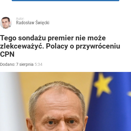
Autor:
Radosław Święcki
Tego sondażu premier nie może
zlekceważyć. Polacy o przywróceniu
CPN
Dodano:
7
sierpnia
5:34