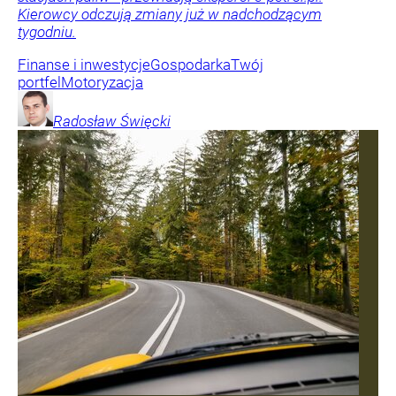
Kierowcy odczują zmiany już w nadchodzącym
tygodniu.
Finanse i inwestycje
Gospodarka
Twój
portfel
Motoryzacja
Radosław
Święcki