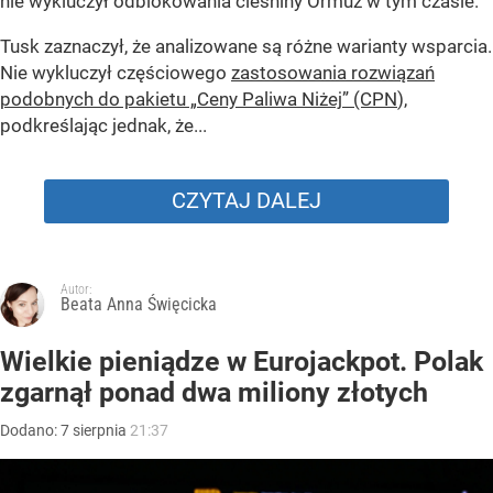
nie wykluczył odblokowania cieśniny Ormuz w tym czasie.
Tusk zaznaczył, że analizowane są różne warianty wsparcia.
Nie wykluczył częściowego
zastosowania rozwiązań
podobnych do pakietu „Ceny Paliwa Niżej” (CPN
),
podkreślając jednak, że...
CZYTAJ DALEJ
Autor:
Beata Anna Święcicka
Wielkie pieniądze w Eurojackpot. Polak
zgarnął ponad dwa miliony złotych
Dodano:
7
sierpnia
21:37