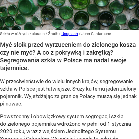
Szkło w różnych kolorach
/ Źródło:
Unsplash
/
John Cardamone
Myć słoik przed wyrzuceniem do zielonego kosza
czy nie myć? A co z pokrywką i zakrętką?
Segregowania szkła w Polsce ma nadal swoje
tajemnice.
W przeciwieństwie do wielu innych krajów, segregowanie
szkła w Polsce jest łatwiejsze. Służy ku temu jeden zielony
pojemnik. Wyjeżdżając za granicę Polacy muszą się jednak
pilnować.
Powszechny i obowiązkowy system segregacji szkła
do zielonego pojemnika wdrożono w pełni od
1 stycznia
2020 roku,
wraz z wejściem Jednolitego Systemu
Segregacji Odpadów. Wcześniej zasady te zależały