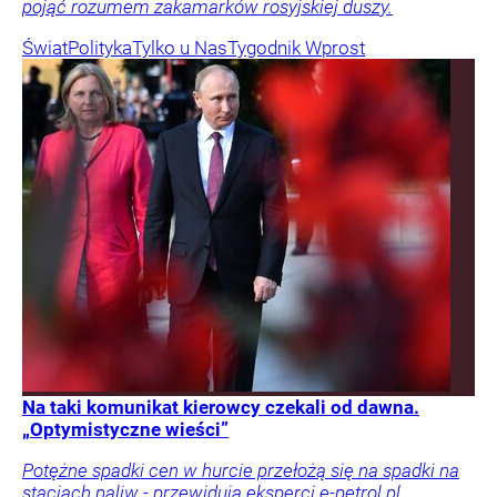
pojąć rozumem zakamarków rosyjskiej duszy.
Świat
Polityka
Tylko u Nas
Tygodnik Wprost
Na taki komunikat kierowcy czekali od dawna.
„Optymistyczne wieści”
Potężne spadki cen w hurcie przełożą się na spadki na
stacjach paliw - przewidują eksperci e-petrol.pl.