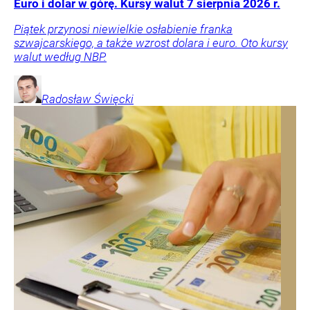
Euro i dolar w górę. Kursy walut 7 sierpnia 2026 r.
Piątek przynosi niewielkie osłabienie franka
szwajcarskiego, a także wzrost dolara i euro. Oto kursy
walut według NBP.
Radosław
Święcki