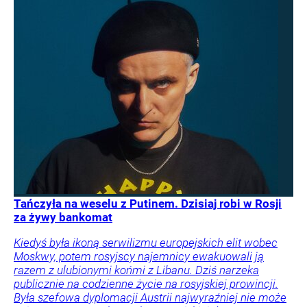
Tańczyła na weselu z Putinem. Dzisiaj robi w Rosji
za żywy bankomat
Kiedyś była ikoną serwilizmu europejskich elit wobec
Moskwy, potem rosyjscy najemnicy ewakuowali ją
razem z ulubionymi końmi z Libanu. Dziś narzeka
publicznie na codzienne życie na rosyjskiej prowincji.
Była szefowa dyplomacji Austrii najwyraźniej nie może