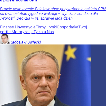
Prawie dwie trzecie Polaków chce przywrócenia pakietu CPN
na dwa ostatnie tygodnie wakacji – wynika z sondażu dla
„Wprost”. Decyzja w tej sprawie lada dzień.
Finanse i inwestycje
Firmy i rynki
Gospodarka
Twój
portfel
Motoryzacja
Tylko u Nas
Radosław
Święcki