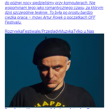
do późnej nocy siedzieliśmy przy komputerach. Nie
wspominam tego jako romantycznego czasu, za którym
dziś szczególnie tęsknię. To była po prostu bardzo
ciężka praca – mówi Artur Rojek o początkach OFF
Festivalu.
Rozrywka
Festiwale/Przeglądy
Muzyka
Tylko u Nas