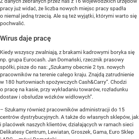
Z danych zebranych przez nas z 16 wojewódzkich urzędów
pracy już widać, że liczba nowych miejsc pracy spadła
o niemal jedną trzecią. Ale są też wyjątki, którymi warto się
pochwalić.
Wirus daje pracę
Kiedy wszyscy zwalniają, z brakami kadrowymi boryka się
np. grupa Eurocash. Jan Domański, rzecznik prasowy
spółki, pisze do nas:
„Szukamy obecnie 2 tys. nowych
pracowników na terenie całego kraju. Znajdą zatrudnienie
w 180 hurtowniach spożywczych Cash&Carry”. Chodzi
o pracę na kasie, przy wykładaniu towarów, rozładunku
dostaw i obsłudze wózków widłowych”
.
– Szukamy również pracowników administracji do 15
centrów dystrybucyjnych. A także do własnych sklepów, jak
i placówek naszych klientów, działających w ramach sieci
Delikatesy Centrum, Lewiatan, Groszek, Gama, Euro Sklep