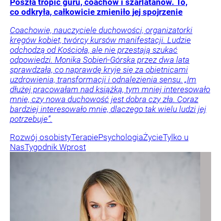
Poszła tropić guru, coachów i szarlatanów. To,
co odkryła, całkowicie zmieniło jej spojrzenie
Coachowie, nauczyciele duchowości, organizatorki
kręgów kobiet, twórcy kursów manifestacji. Ludzie
odchodzą od Kościoła, ale nie przestają szukać
odpowiedzi. Monika Sobień-Górska przez dwa lata
sprawdzała, co naprawdę kryje się za obietnicami
uzdrowienia, transformacji i odnalezienia sensu. „Im
dłużej pracowałam nad książką, tym mniej interesowało
mnie, czy nowa duchowość jest dobra czy zła. Coraz
bardziej interesowało mnie, dlaczego tak wielu ludzi jej
potrzebuje”.
Rozwój osobisty
Terapie
Psychologia
Życie
Tylko u
Nas
Tygodnik Wprost