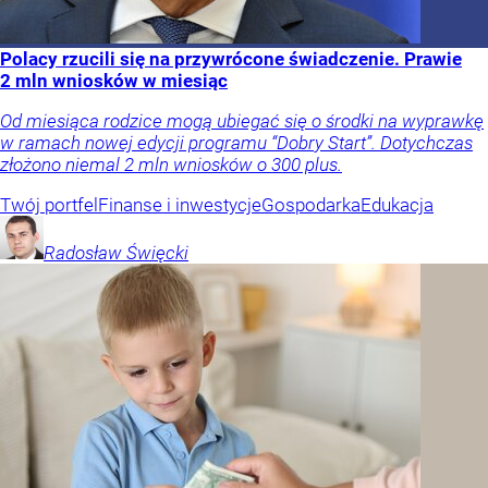
Polacy rzucili się na przywrócone świadczenie. Prawie
2 mln wniosków w miesiąc
Od miesiąca rodzice mogą ubiegać się o środki na wyprawkę
w ramach nowej edycji programu “Dobry Start”. Dotychczas
złożono niemal 2 mln wniosków o 300 plus.
Twój portfel
Finanse i inwestycje
Gospodarka
Edukacja
Radosław
Święcki