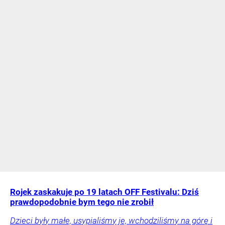
Rojek zaskakuje po 19 latach OFF Festivalu: Dziś
prawdopodobnie bym tego nie zrobił
Dzieci były małe, usypialiśmy je, wchodziliśmy na górę i