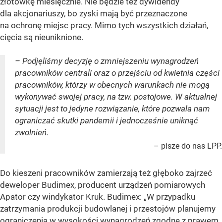
złotówkę miesięcznie. Nie będzie też dywidendy
dla akcjonariuszy, bo zyski mają być przeznaczone
na ochronę miejsc pracy. Mimo tych wszystkich działań,
cięcia są nieuniknione.
– Podjęliśmy decyzję o zmniejszeniu wynagrodzeń
pracowników centrali oraz o przejściu od kwietnia części
pracowników, którzy w obecnych warunkach nie mogą
wykonywać swojej pracy, na tzw. postojowe. W aktualnej
sytuacji jest to jedyne rozwiązanie, które pozwala nam
ograniczać skutki pandemii i jednocześnie uniknąć
zwolnień.
– pisze do nas LPP.
Do kieszeni pracowników zamierzają też głęboko zajrzeć
deweloper Budimex, producent urządzeń pomiarowych
Apator czy windykator Kruk. Budimex:
„W przypadku
zatrzymania produkcji budowlanej i przestojów planujemy
ograniczenia w wysokości wynagrodzeń zgodne z prawem