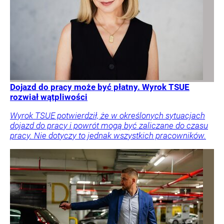
Dojazd do pracy może być płatny. Wyrok TSUE
rozwiał wątpliwości
Wyrok TSUE potwierdził, że w określonych sytuacjach
dojazd do pracy i powrót mogą być zaliczane do czasu
pracy. Nie dotyczy to jednak wszystkich pracowników.