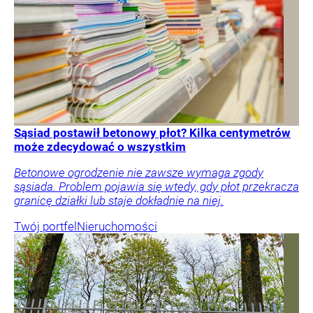
Sąsiad postawił betonowy płot? Kilka centymetrów
może zdecydować o wszystkim
Betonowe ogrodzenie nie zawsze wymaga zgody
sąsiada. Problem pojawia się wtedy, gdy płot przekracza
granicę działki lub staje dokładnie na niej.
Twój portfel
Nieruchomości