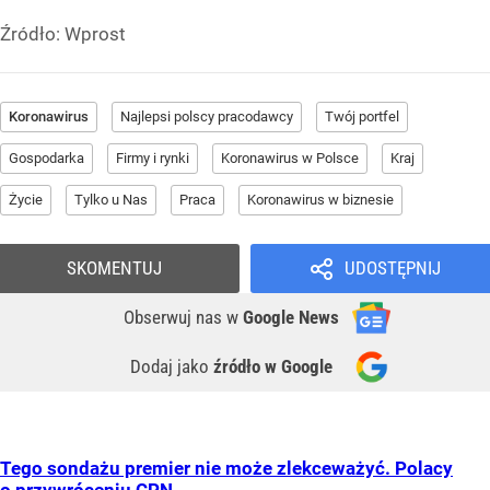
Źródło:
Wprost
Koronawirus
Najlepsi polscy pracodawcy
Twój portfel
Gospodarka
Firmy i rynki
Koronawirus w Polsce
Kraj
Życie
Tylko u Nas
Praca
Koronawirus w biznesie
SKOMENTUJ
UDOSTĘPNIJ
Obserwuj nas
w
Google News
Dodaj jako
źródło w Google
Tego sondażu premier nie może zlekceważyć. Polacy
o przywróceniu CPN