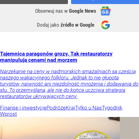
Obserwuj nas
w
Google News
Dodaj jako
źródło w Google
Tajemnica paragonów grozy. Tak restauratorzy
manipulują cenami nad morzem
Narzekanie na ceny w nadmorskich smażalniach są częścią
naszego wakacyjnego folkloru. Jednak to nie głupota
turystów, naiwność ani niezdolność mnożenia i dodawania do
stu. To przemyślana, ale nie do końca uczciwa strategia
restauratorów ukrywających ceny.
Finanse i inwestycje
Podróże
Kraj
Tylko u Nas
Tygodnik
Wprost