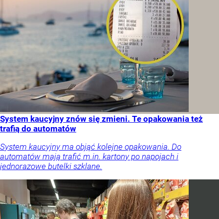
System kaucyjny znów się zmieni. Te opakowania też
trafią do automatów
System kaucyjny ma objąć kolejne opakowania. Do
automatów mają trafić m.in. kartony po napojach i
jednorazowe butelki szklane.