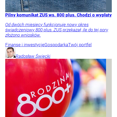
Pilny komunikat ZUS ws. 800 plus. Chodzi o wypłaty
Od dwóch miesięcy funkcjonuje nowy okres
świadczeniowy 800 plus. ZUS przekazał, ile do tej pory
złożono wniosków.
Finanse i inwestycje
Gospodarka
Twój portfel
Radosław
Święcki