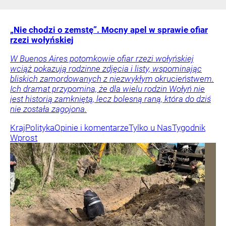
„Nie chodzi o zemstę”. Mocny apel w sprawie ofiar
rzezi wołyńskiej
W Buenos Aires potomkowie ofiar rzezi wołyńskiej
wciąż pokazują rodzinne zdjęcia i listy, wspominając
bliskich zamordowanych z niezwykłym okrucieństwem.
Ich dramat przypomina, że dla wielu rodzin Wołyń nie
jest historią zamkniętą, lecz bolesną raną, która do dziś
nie została zagojona.
Kraj
Polityka
Opinie i komentarze
Tylko u Nas
Tygodnik
Wprost