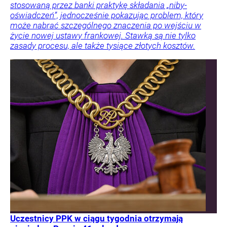
stosowaną przez banki praktykę składania „niby-
oświadczeń”, jednocześnie pokazując problem, który
może nabrać szczególnego znaczenia po wejściu w
życie nowej ustawy frankowej. Stawką są nie tylko
zasady procesu, ale także tysiące złotych kosztów.
Uczestnicy PPK w ciągu tygodnia otrzymają