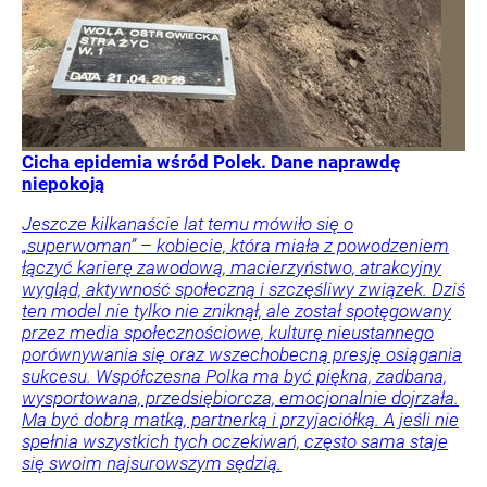
Cicha epidemia wśród Polek. Dane naprawdę
niepokoją
Jeszcze kilkanaście lat temu mówiło się o
„superwoman” – kobiecie, która miała z powodzeniem
łączyć karierę zawodową, macierzyństwo, atrakcyjny
wygląd, aktywność społeczną i szczęśliwy związek. Dziś
ten model nie tylko nie zniknął, ale został spotęgowany
przez media społecznościowe, kulturę nieustannego
porównywania się oraz wszechobecną presję osiągania
sukcesu. Współczesna Polka ma być piękna, zadbana,
wysportowana, przedsiębiorcza, emocjonalnie dojrzała.
Ma być dobrą matką, partnerką i przyjaciółką. A jeśli nie
spełnia wszystkich tych oczekiwań, często sama staje
się swoim najsurowszym sędzią.