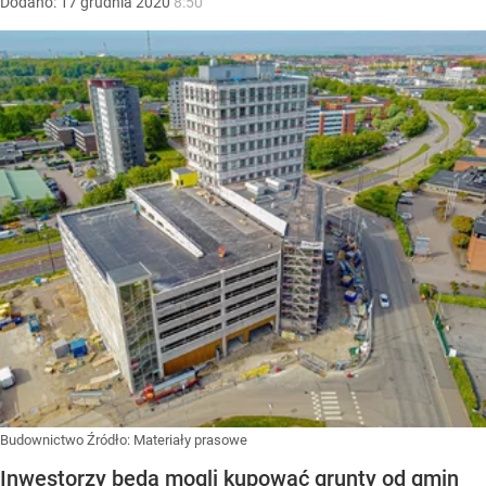
Dodano:
17
grudnia
2020
8:50
Budownictwo
Źródło:
Materiały prasowe
Inwestorzy będą mogli kupować grunty od gmin