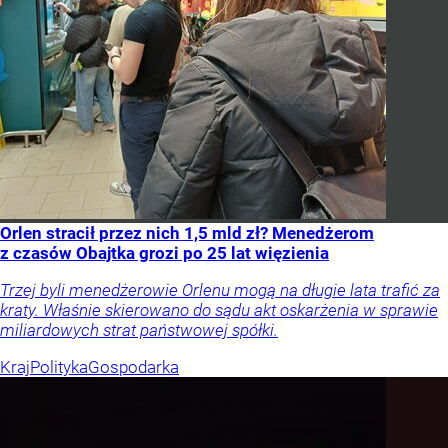
Orlen stracił przez nich 1,5 mld zł? Menedżerom
z czasów Obajtka grozi po 25 lat więzienia
Trzej byli menedżerowie Orlenu mogą na długie lata trafić za
kraty. Właśnie skierowano do sądu akt oskarżenia w sprawie
miliardowych strat państwowej spółki.
Kraj
Polityka
Gospodarka