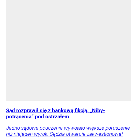
Sąd rozprawił się z bankową fikcją. „Niby-
potrącenia” pod ostrzałem
Jedno sądowe pouczenie wywołało większe poruszenie
niż niejeden wyrok. Sędzia otwarcie zakwestionował