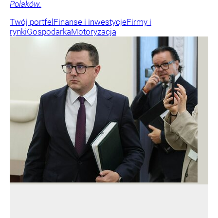
Polaków.
Twój portfel
Finanse i inwestycje
Firmy i
rynki
Gospodarka
Motoryzacja