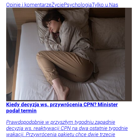
Opinie i komentarze
Życie
Psychologia
Tylko u Nas
Kiedy decyzja ws. przywrócenia CPN? Minister
podał termin
Prawdopodobnie w przyszłym tygodniu zapadnie
decyzja ws. reaktywacji CPN na dwa ostatnie tygodnie
wakacji. Przywrócenia pakietu chce dwie trzecie