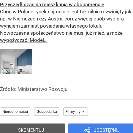
Przyszedł czas na mieszkania w abonamencie
Choć w Polsce rynek najmu nie jest tak silnie rozwinięty jak
np. w Niemczech czy Austrii, coraz więcej osób wybiera
wynajem zamiast posiadania własnego lokalu.
Nowoczesne społeczeństwo nie musi już mieć, a może
wypożyczać. Model...
Źródło:
Ministerstwo Rozwoju
Nieruchomości
Gospodarka
Firmy i rynki
SKOMENTUJ
UDOSTĘPNIJ