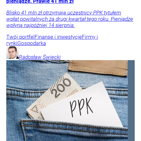
pieniądze. Prawie 41 mln zł
Blisko 41 mln zł otrzymają uczestnicy PPK tytułem
wpłat powitalnych za drugi kwartał tego roku. Pieniądze
wpłyną najpóźniej 14 sierpnia.
Twój portfel
Finanse i inwestycje
Firmy i
rynki
Gospodarka
Radosław
Święcki