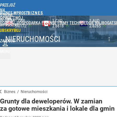
PRZEJDŹ
NA
BIZNES WPROST
STRONĘ
OPINIE
TWÓJ
GŁÓWNĄ
1 CAD
1 AUD
100 JPY
PORTFEL
GOSPODARKA
FINANSE
FIRMY
TECHNOLOGIE
NAJBOGATSI
WPROST.PL
2.6618
2.6265
2.3565
UBSKRYBUJ
NIERUCHOMOŚCI
ZALOGUJ
MENU
Biznes
/
Nieruchomości
Grunty dla deweloperów. W zamian
za gotowe mieszkania i lokale dla gmin