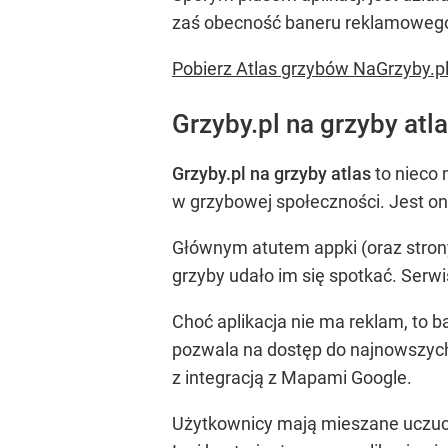
zaś obecność baneru reklamowego
Pobierz Atlas grzybów NaGrzyby.pl
Grzyby.pl na grzyby at
Grzyby.pl na grzyby atlas
to nieco 
w grzybowej społeczności. Jest on
Głównym atutem appki (oraz strony
grzyby udało im się spotkać. Serw
Choć aplikacja nie ma reklam, to 
pozwala na dostęp do najnowszych
z integracją z Mapami Google.
Użytkownicy mają mieszane uczucia