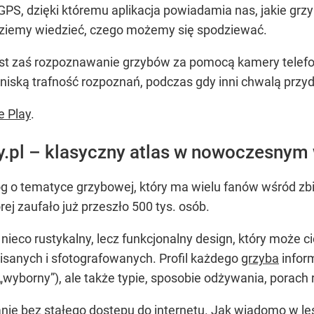
GPS, dzięki któremu aplikacja powiadamia nas, jakie grzy
dziemy wiedzieć, czego możemy się spodziewać.
st zaś rozpoznawanie grzybów za pomocą kamery telefon
niską trafność rozpoznań, podczas gdy inni chwalą przy
e Play
.
y.pl – klasyczny atlas w nowoczesnym
log o tematyce grzybowej, który ma wielu fanów wśród zb
órej zaufało już przeszło 500 tys. osób.
 nieco rustykalny, lecz funkcjonalny design, który może 
isanych i sfotografowanych. Profil każdego
grzyba
inform
„wyborny”), ale także typie, sposobie odżywania, porach
łanie bez stałego dostępu do internetu. Jak wiadomo w l