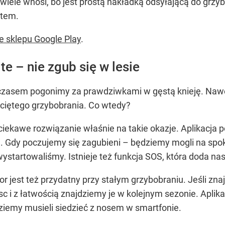
ewiele wnosi, bo jest prostą nakładką odsyłającą do grzyb
tem.
ze sklepu Google Play
.
te – nie zgub się w lesie
czasem pogonimy za prawdziwkami w gęstą knieję. Naw
aciętego grzybobrania. Co wtedy?
 ciekawe rozwiązanie właśnie na takie okazje. Aplikacja 
S. Gdy poczujemy się zagubieni – będziemy mogli na spok
ystartowaliśmy. Istnieje też funkcja SOS, która doda nas
 jest też przydatny przy stałym grzybobraniu. Jeśli zna
 i z łatwością znajdziemy je w kolejnym sezonie. Apli
ziemy musieli siedzieć z nosem w smartfonie.