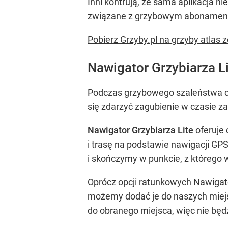
Inni kontrują, że sama aplikacja ni
związane z grzybowym abonamen
Pobierz Grzyby.pl na grzyby atlas 
Nawigator Grzybiarza Li
Podczas grzybowego szaleństwa 
się zdarzyć zagubienie w czasie z
Nawigator Grzybiarza Lite
oferuje
i trasę na podstawie nawigacji GP
i skończymy w punkcie, z którego w
Oprócz opcji ratunkowych Nawigator
możemy dodać je do naszych miejsc
do obranego miejsca, więc nie będ