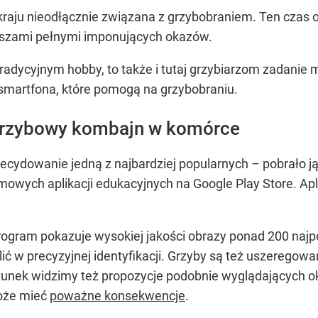
 kraju nieodłącznie związana z grzybobraniem. Ten czas 
oszami pełnymi imponujących okazów.
tradycyjnym hobby, to także i tutaj grzybiarzom zadanie
a smartfona, które pomogą na grzybobraniu.
 grzybowy kombajn w komórce
decydowanie jedną z najbardziej popularnych – pobrało j
rmowych aplikacji edukacyjnych na Google Play Store. Ap
rogram pokazuje wysokiej jakości obrazy ponad 200 najp
ić w precyzyjnej identyfikacji. Grzyby są też uszeregow
tunek widzimy też propozycje podobnie wyglądających 
oże mieć
poważne konsekwencje
.