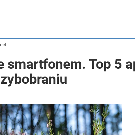
rnet
 smartfonem. Top 5 apl
zybobraniu