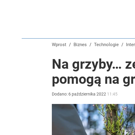
Wprost
/
Biznes
/
Technologie
/
Inte
Na grzyby… ze
pomogą na gr
Dodano:
6
października
2022
11:45