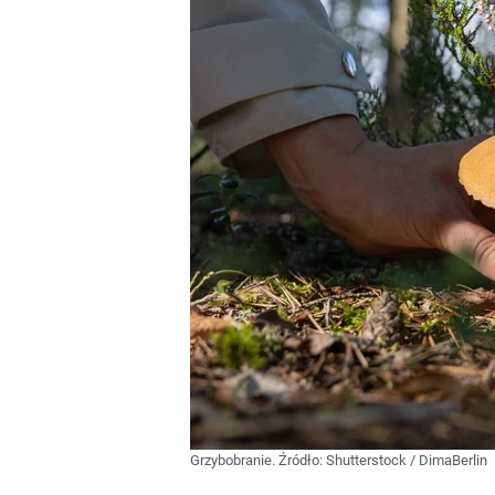
Grzybobranie.
Źródło:
Shutterstock
/
DimaBerlin