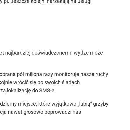
y.pl. Jeszcze kolejni narzekają na usługi
et najbardziej doświadczonemu wydze może
pobrana pół miliona razy monitoruje nasze ruchy
ojnie wrócić się po swoich śladach
zą lokalizację do SMS-a.
jdziemy miejsce, które wyjątkowo „lubią” grzyby
kacja nawet głosowo poprowadzi nas