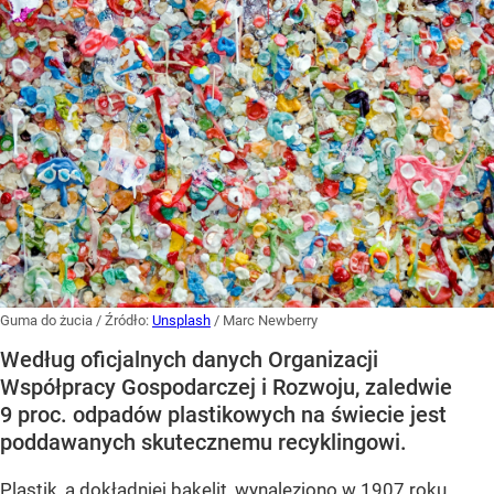
Guma do żucia
/ Źródło:
Unsplash
/
Marc Newberry
Według oficjalnych danych Organizacji
Współpracy Gospodarczej i Rozwoju, zaledwie
9 proc. odpadów plastikowych na świecie jest
poddawanych skutecznemu recyklingowi.
Plastik, a dokładniej bakelit, wynaleziono w 1907 roku,