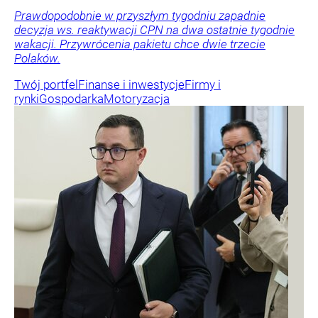
Prawdopodobnie w przyszłym tygodniu zapadnie
decyzja ws. reaktywacji CPN na dwa ostatnie tygodnie
wakacji. Przywrócenia pakietu chce dwie trzecie
Polaków.
Twój portfel
Finanse i inwestycje
Firmy i
rynki
Gospodarka
Motoryzacja