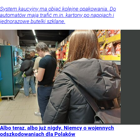
System kaucyjny ma objąć kolejne opakowania. Do
automatów mają trafić m.in. kartony po napojach i
jednorazowe butelki szklane.
Albo teraz, albo już nigdy. Niemcy o wojennych
odszkodowaniach dla Polaków