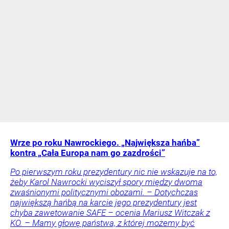
Wrze po roku Nawrockiego. „Największa hańba”
kontra „Cała Europa nam go zazdrości”
Po pierwszym roku prezydentury nic nie wskazuje na to,
żeby Karol Nawrocki wyciszył spory między dwoma
zwaśnionymi politycznymi obozami. – Dotychczas
największą hańbą na karcie jego prezydentury jest
chyba zawetowanie SAFE – ocenia Mariusz Witczak z
KO. – Mamy głowę państwa, z której możemy być