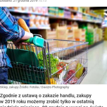
Dodano:
21
grudnia
2019
10:13
Sklep, zakupy
Źródło:
Fotolia
/
Davizro Photography
Zgodnie z ustawą o zakazie handlu, zakupy
w 2019 roku możemy zrobić tylko w ostatnią