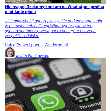
Nie reaguj! Rzekomy konkurs na WhatsApp i prośba
o oddanie głosu
„Jak najszybciej odparuj wszystkie dodane urządzenia
w ustawieniach aplikacji WhatsApp – tylko w ten
sposób odetniesz przestępcom dostęp” – ostrzega
zespół Cert Polska.
Usługi
Prawo i podatki
Wiadomości
Jowita
Flankowska