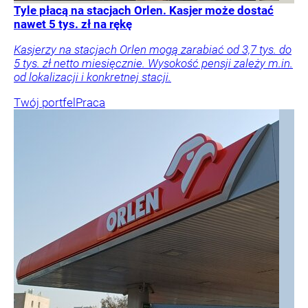
Tyle płacą na stacjach Orlen. Kasjer może dostać
nawet 5 tys. zł na rękę
Kasjerzy na stacjach Orlen mogą zarabiać od 3,7 tys. do
5 tys. zł netto miesięcznie. Wysokość pensji zależy m.in.
od lokalizacji i konkretnej stacji.
Twój portfel
Praca