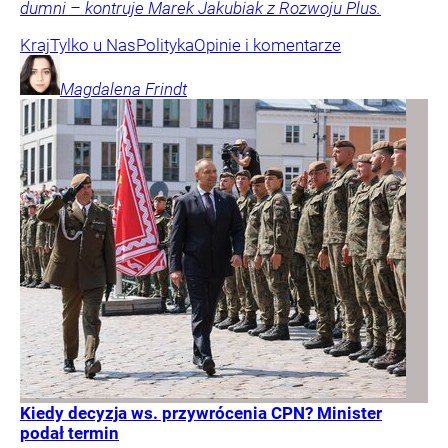
dumni – kontruje Marek Jakubiak z Rozwoju Plus.
Kraj
Tylko u Nas
Polityka
Opinie i komentarze
Magdalena
Frindt
Kiedy decyzja ws. przywrócenia CPN? Minister
podał termin