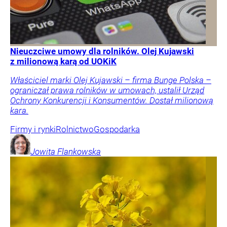
Nieuczciwe umowy dla rolników. Olej Kujawski
z milionową karą od UOKiK
Właściciel marki Olej Kujawski – firma Bunge Polska –
ograniczał prawa rolników w umowach, ustalił Urząd
Ochrony Konkurencji i Konsumentów. Dostał milionową
kara.
Firmy i rynki
Rolnictwo
Gospodarka
Jowita
Flankowska