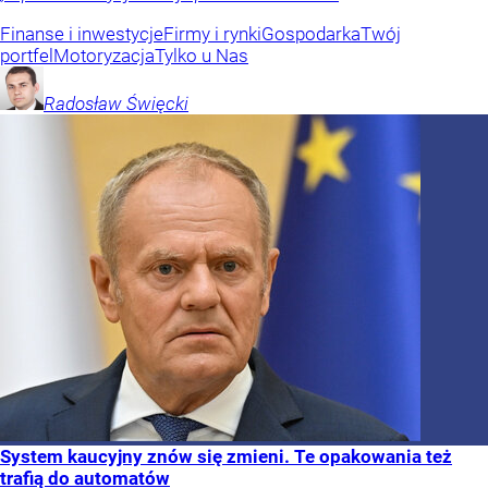
Finanse i inwestycje
Firmy i rynki
Gospodarka
Twój
portfel
Motoryzacja
Tylko u Nas
Radosław
Święcki
System kaucyjny znów się zmieni. Te opakowania też
trafią do automatów