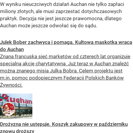
W wyniku nieuczciwych działań Auchan nie tylko zapłaci
miliony złotych, ale musi zaprzestać dotychczasowych
praktyk. Decyzja nie jest jeszcze prawomocna, dlatego
Auchan może jeszcze odwołać się do sądu.
Julek Bober zachwyca i pomaga. Kultowa maskotka wraca
do Auchan
Znana francuska sieć marketów od czterech lat organizuje
specjalną akcję charytatywną. Już teraz w Auchan znaleźć
można znanego misia Julka Bobra. Celem projektu jest
m.in. pomoc podopiecznym Federacji Polskich Banków
Żywności.
Drożyzna nie ustępuje. Koszyk zakupowy w październiku
znowu droższy