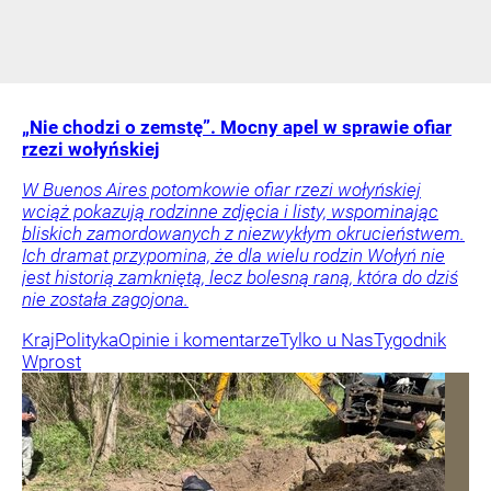
„Nie chodzi o zemstę”. Mocny apel w sprawie ofiar
rzezi wołyńskiej
W Buenos Aires potomkowie ofiar rzezi wołyńskiej
wciąż pokazują rodzinne zdjęcia i listy, wspominając
bliskich zamordowanych z niezwykłym okrucieństwem.
Ich dramat przypomina, że dla wielu rodzin Wołyń nie
jest historią zamkniętą, lecz bolesną raną, która do dziś
nie została zagojona.
Kraj
Polityka
Opinie i komentarze
Tylko u Nas
Tygodnik
Wprost