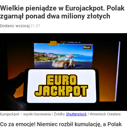
Wielkie pieniądze w Eurojackpot. Polak
zgarnął ponad dwa miliony złotych
Dodano:
wczoraj
21:37
Eurojackpot – wyniki losowania
/ Źródło:
Shutterstock
/
Wirestock Creators
Co za emocje! Niemiec rozbił kumulację, a Polak