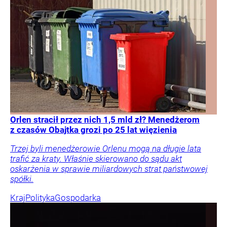
Orlen stracił przez nich 1,5 mld zł? Menedżerom
z czasów Obajtka grozi po 25 lat więzienia
Trzej byli menedżerowie Orlenu mogą na długie lata
trafić za kraty. Właśnie skierowano do sądu akt
oskarżenia w sprawie miliardowych strat państwowej
spółki.
Kraj
Polityka
Gospodarka