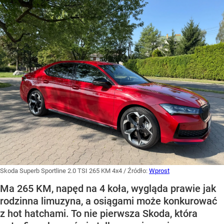
Skoda Superb Sportline 2.0 TSI 265 KM 4x4
/ Źródło:
Wprost
Ma 265 KM, napęd na 4 koła, wygląda prawie jak
rodzinna limuzyna, a osiągami może konkurować
z hot hatchami. To nie pierwsza Skoda, która