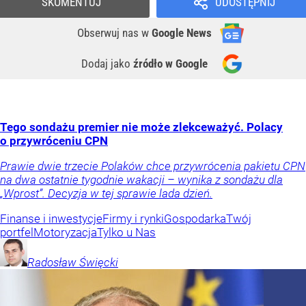
SKOMENTUJ
UDOSTĘPNIJ
Obserwuj nas
w
Google News
Dodaj jako
źródło w Google
Tego sondażu premier nie może zlekceważyć. Polacy
o przywróceniu CPN
Prawie dwie trzecie Polaków chce przywrócenia pakietu CPN
na dwa ostatnie tygodnie wakacji – wynika z sondażu dla
„Wprost”. Decyzja w tej sprawie lada dzień.
Finanse i inwestycje
Firmy i rynki
Gospodarka
Twój
portfel
Motoryzacja
Tylko u Nas
Radosław
Święcki