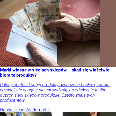
Marki własne w sieciach sklepów – skąd się właściwie
biorą te produkty?
Polacy chętnie kupują produkty oznaczone hasłem „marka
własna”, ale w ogóle nie sprawdzają kto właściwie je dla
dużych sieci sklepów produkuje. Często znają tych
producentów.
Handel
Usługi
Wiadomości