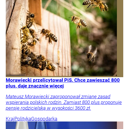
Morawiecki przelicytował PiS. Chce zawieszać 800
plus, daje znacznie więcej
Mateusz Morawiecki zaproponował zmianę zasad
wspierania polskich rodzin. Zamiast 800 plus proponuje
pensję rodzicielską w wysokości 3600 zł.
Kraj
Polityka
Gospodarka