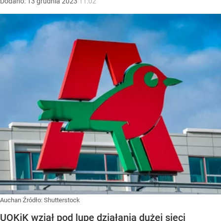
Dodano:
13
grudnia
2023
11:02
Auchan
Źródło:
Shutterstock
UOKiK wziął pod lupę działania dużej sieci