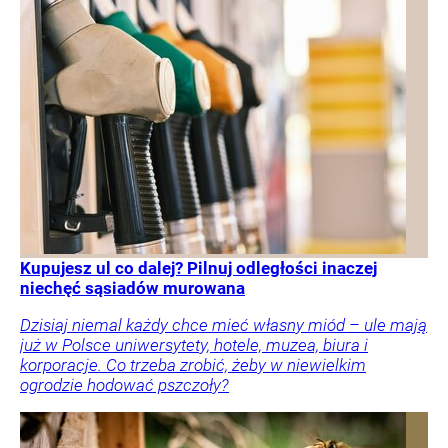
Kupujesz ul co dalej? Pilnuj odległości inaczej
niechęć sąsiadów murowana
Dzisiaj niemal każdy chce mieć własny miód – ule mają
już w Polsce uniwersytety, hotele, muzea, biura i
korporacje. Co trzeba zrobić, żeby w niewielkim
ogrodzie hodować pszczoły?