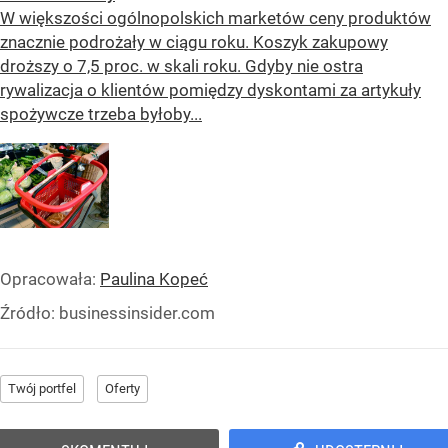
W większości ogólnopolskich marketów ceny produktów
znacznie podrożały w ciągu roku. Koszyk zakupowy
droższy o 7,5 proc. w skali roku. Gdyby nie ostra
rywalizacja o klientów pomiędzy dyskontami za artykuły
spożywcze trzeba byłoby...
Opracowała:
Paulina Kopeć
Źródło:
businessinsider.com
Twój portfel
Oferty