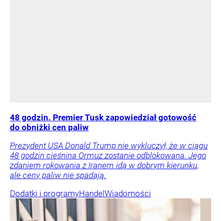
48 godzin. Premier Tusk zapowiedział gotowość
do obniżki cen paliw
Prezydent USA Donald Trump nie wykluczył, że w ciągu
48 godzin cieśnina Ormuz zostanie odblokowana. Jego
zdaniem rokowania z Iranem idą w dobrym kierunku,
ale ceny paliw nie spadają.
Dodatki i programy
Handel
Wiadomości