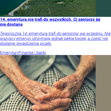
14. emerytura nie trafi do wszystkich. Ci seniorzy jej
nie dostaną
Tegoroczna 14. emerytura trafi do seniorów we wrześniu. Nie
wszyscy emeryci otrzymają jednak pełną kwotę, a część nie
dostanie świadczenia wcale.
Emerytury
Finanse i banki