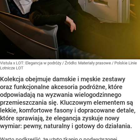
Vistula x LOT: Elegancja w podróży
/ Źródło:
Materiały prasowe
/
Polskie Linie
Lotnicze LOT
Kolekcja obejmuje damskie i męskie zestawy
oraz funkcjonalne akcesoria podróżne, które
odpowiadają na wyzwania wielogodzinnego
przemieszczania się. Kluczowym elementem są
lekkie, komfortowe fasony i dopracowane detale,
które sprawiają, że elegancja zyskuje nowy
wymiar: pewny, naturalny i gotowy do działania.
Warto podkreślić, że użyto tkanin o podwyższonej