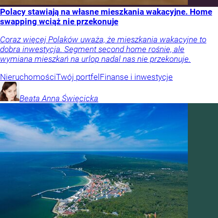
Polacy stawiają na własne mieszkania wakacyjne. Home
swapping wciąż nie przekonuje
Coraz więcej Polaków uważa, że mieszkania wakacyjne to
dobra inwestycja. Segment second home rośnie, ale
wymiana mieszkań na urlop nadal nas nie przekonuje.
Nieruchomości
Twój portfel
Finanse i inwestycje
Beata Anna
Święcicka