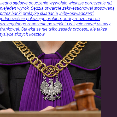
Jedno sądowe pouczenie wywołało większe poruszenie niż
niejeden wyrok. Sędzia otwarcie zakwestionował stosowaną
przez banki praktykę składania „niby-oświadczeń”,
jednocześnie pokazując problem, który może nabrać
szczególnego znaczenia po wejściu w życie nowej ustawy
frankowej. Stawką są nie tylko zasady procesu, ale także
tysiące złotych kosztów.