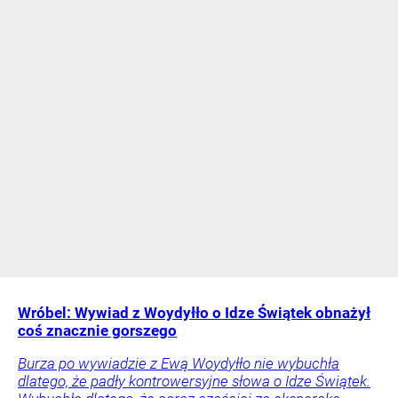
Wróbel: Wywiad z Woydyłło o Idze Świątek obnażył
coś znacznie gorszego
Burza po wywiadzie z Ewą Woydyłło nie wybuchła
dlatego, że padły kontrowersyjne słowa o Idze Świątek.