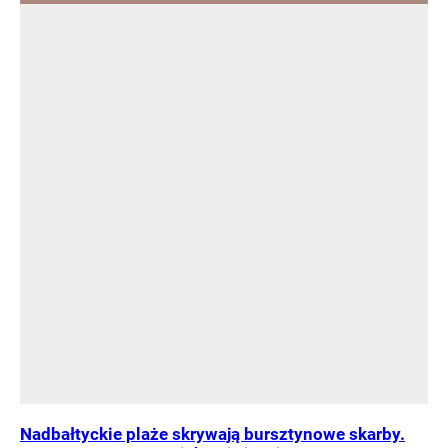
Nadbałtyckie plaże skrywają bursztynowe skarby.