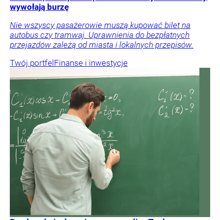
wywołają burzę
Nie wszyscy pasażerowie muszą kupować bilet na
autobus czy tramwaj. Uprawnienia do bezpłatnych
przejazdów zależą od miasta i lokalnych przepisów.
Twój portfel
Finanse i inwestycje