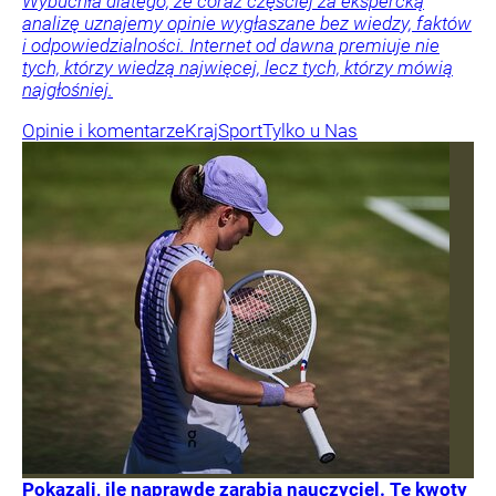
Wybuchła dlatego, że coraz częściej za ekspercką
analizę uznajemy opinie wygłaszane bez wiedzy, faktów
i odpowiedzialności. Internet od dawna premiuje nie
tych, którzy wiedzą najwięcej, lecz tych, którzy mówią
najgłośniej.
Opinie i komentarze
Kraj
Sport
Tylko u Nas
Pokazali, ile naprawdę zarabia nauczyciel. Te kwoty