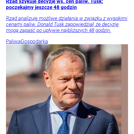
Rząd szykuje decyzję ws. cen paliw. Tusk:
poczekajmy jeszcze 48 godzin
Rząd analizuje możliwe działania w związku z wysokimi
cenami paliw. Donald Tusk zapowiedział, że decyzje
mogą zapaść po upływie najbliższych 48 godzin.
Paliwa
Gospodarka