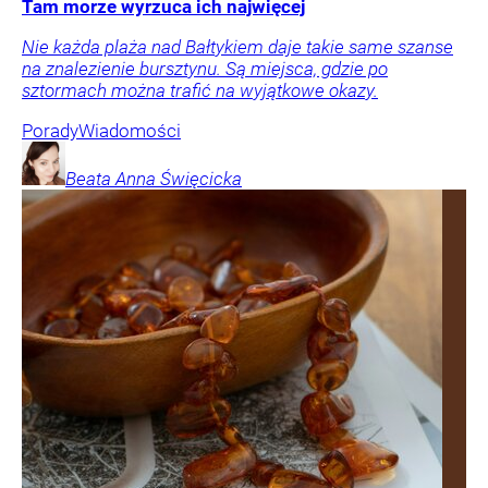
Tam morze wyrzuca ich najwięcej
Nie każda plaża nad Bałtykiem daje takie same szanse
na znalezienie bursztynu. Są miejsca, gdzie po
sztormach można trafić na wyjątkowe okazy.
Porady
Wiadomości
Beata Anna
Święcicka