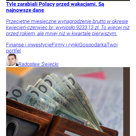
Tyle zarabiali Polacy przed wakacjami. Są
najnowsze dane
Przeciętne miesięczne wynagrodzenie brutto w okresie
kwiecień-czerwiec br. wyniosło 9233,13 zł. To więcej niż
przed rokiem, ale mniej niż w kwartale pierwszym.
Finanse i inwestycje
Firmy i rynki
Gospodarka
Twój
portfel
Radosław
Święcki