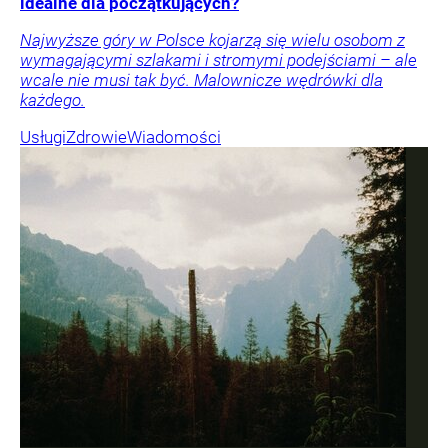
idealne dla początkujących?
Najwyższe góry w Polsce kojarzą się wielu osobom z
wymagającymi szlakami i stromymi podejściami – ale
wcale nie musi tak być. Malownicze wędrówki dla
każdego.
Usługi
Zdrowie
Wiadomości