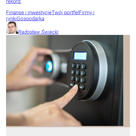
rekord.
Finanse i inwestycje
Twój portfel
Firmy i
rynki
Gospodarka
Radosław
Święcki