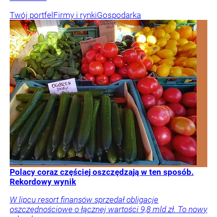
Twój portfel
Firmy i rynki
Gospodarka
Polacy coraz częściej oszczędzają w ten sposób.
Rekordowy wynik
W lipcu resort finansów sprzedał obligacje
oszczędnościowe o łącznej wartości 9,8 mld zł. To nowy