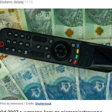
Dodano:
dzisiaj
11:12
Pilot do telewizora
/ Źródło:
Shutterstock