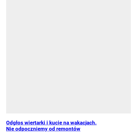
Odgłos wiertarki i kucie na wakacjach.
Nie odpoczniemy od remontów