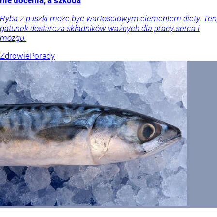
nie docenia, a szkoda
Ryba z puszki może być wartościowym elementem diety. Ten
gatunek dostarcza składników ważnych dla pracy serca i
mózgu.
Zdrowie
Porady