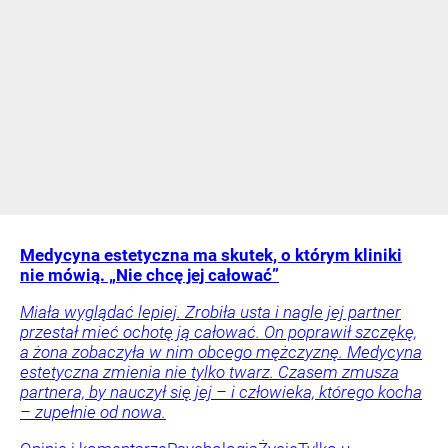
Medycyna estetyczna ma skutek, o którym kliniki
nie mówią. „Nie chcę jej całować”
Miała wyglądać lepiej. Zrobiła usta i nagle jej partner
przestał mieć ochotę ją całować. On poprawił szczękę,
a żona zobaczyła w nim obcego mężczyznę. Medycyna
estetyczna zmienia nie tylko twarz. Czasem zmusza
partnera, by nauczył się jej – i człowieka, którego kocha
– zupełnie od nowa.