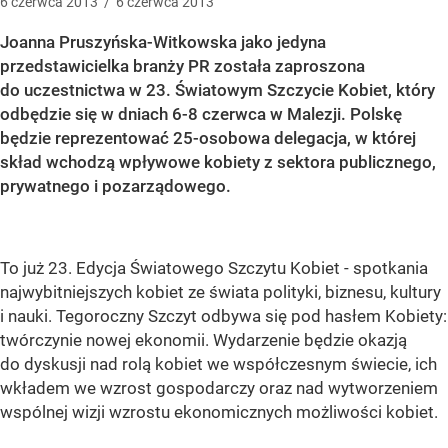
6
czerwca
2013
/
6
czerwca
2013
Joanna Pruszyńska-Witkowska jako jedyna
przedstawicielka branży PR została zaproszona
do uczestnictwa w 23. Światowym Szczycie Kobiet, który
odbędzie się w dniach 6-8 czerwca w Malezji. Polskę
będzie reprezentować 25-osobowa delegacja, w której
skład wchodzą wpływowe kobiety z sektora publicznego,
prywatnego i pozarządowego.
To już 23. Edycja Światowego Szczytu Kobiet - spotkania
najwybitniejszych kobiet ze świata polityki, biznesu, kultury
i nauki. Tegoroczny Szczyt odbywa się pod hasłem Kobiety:
twórczynie nowej ekonomii. Wydarzenie będzie okazją
do dyskusji nad rolą kobiet we współczesnym świecie, ich
wkładem we wzrost gospodarczy oraz nad wytworzeniem
wspólnej wizji wzrostu ekonomicznych możliwości kobiet.