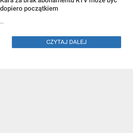
Kara za brak abonamentu RTV może być
dopiero początkiem
...
CZYTAJ DALEJ