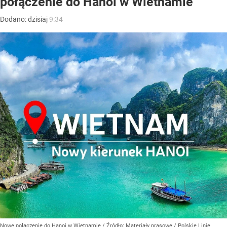
połączenie do Hanoi w Wietnamie
Dodano:
dzisiaj
9:34
Nowe połączenie do Hanoi w Wietnamie
/ Źródło:
Materiały prasowe
/
Polskie Linie