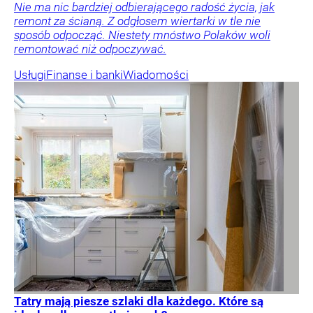
Nie ma nic bardziej odbierającego radość życia, jak
remont za ścianą. Z odgłosem wiertarki w tle nie
sposób odpocząć. Niestety mnóstwo Polaków woli
remontować niż odpoczywać.
Usługi
Finanse i banki
Wiadomości
Tatry mają piesze szlaki dla każdego. Które są