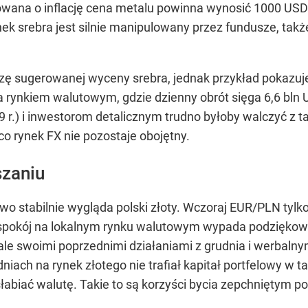
gowana o inflację cena metalu powinna wynosić 1000 US
nek srebra jest silnie manipulowany przez fundusze, takż
zę sugerowanej wyceny srebra, jednak przykład pokazuje
 rynkiem walutowym, gdzie dzienny obrót sięga 6,6 bln
.) i inwestorom detalicznym trudno byłoby walczyć z tak
co rynek FX nie pozostaje obojętny.
szaniu
 stabilnie wygląda polski złoty. Wczoraj EUR/PLN tylko 
 Za spokój na lokalnym rynku walutowym wypada podzię
 ale swoimi poprzednimi działaniami z grudnia i werbal
niach na rynek złotego nie trafiał kapitał portfelowy w t
słabiać walutę. Takie to są korzyści bycia zepchniętym 