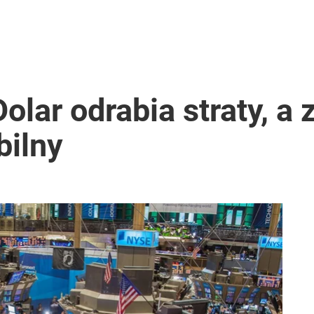
2030 roku?
olar odrabia straty, a 
bilny
nia” pod ostrzałem