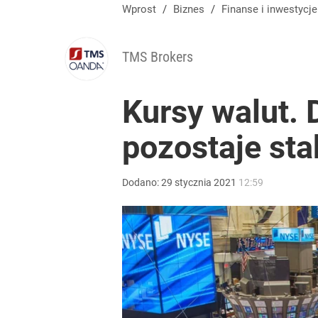
Farmacja: wzrost pod presją. co czeka branżę do 
Wprost
/
Biznes
/
Finanse i inwestycje
dodaj
TMS Brokers
Prawdziwa wartość różnorodności
Kursy walut. D
pozostaje sta
dodaj
Sąd rozprawił się z bankową fikcją. „Niby-potrące
Dodano:
29
stycznia
2021
12:59
dodaj