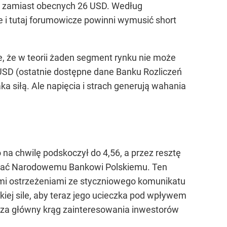
D zamiast obecnych 26 USD. Według
e i tutaj forumowicze powinni wymusić short
, że w teorii żaden segment rynku nie może
 USD (ostatnie dostępne dane Banku Rozliczeń
a siłą. Ale napięcia i strach generują wahania
na chwilę podskoczył do 4,56, a przez resztę
kować Narodowemu Bankowi Polskiemu. Ten
nymi ostrzeżeniami ze styczniowego komunikatu
akiej sile, aby teraz jego ucieczka pod wpływem
poza główny krąg zainteresowania inwestorów