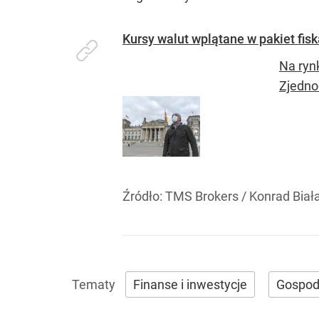
Kursy walut wplątane w pakiet fis
Na ryn
Zjedno
Źródło:
TMS Brokers
/
Konrad Biał
Finanse i inwestycje
Gospod