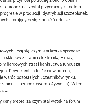
zwartek przyniósł po trochę z obu, problem
sji europejskiej został przyćmiony klimatem
ogresie w produkcji i dystrybucji szczepionek,
znych starających się zmusić fundusze
owych uczą się, czym jest krótka sprzedaż
ela sklepów z grami i elektroniką – mają
 miliardowych strat i bankructwa funduszu
jna. Pewne jest za to, że niewiadoma,
je wśród pozostałych uczestników rynku,
czepionki i perspektywami ożywienia). W ten
dzić.
y ceny srebra, za czym stał wątek na forum