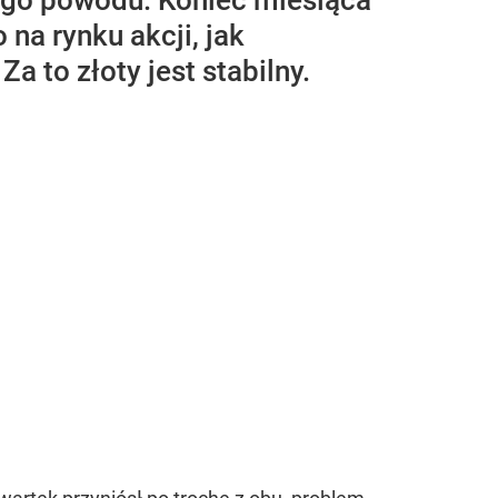
ego powodu. Koniec miesiąca
a rynku akcji, jak
a to złoty jest stabilny.