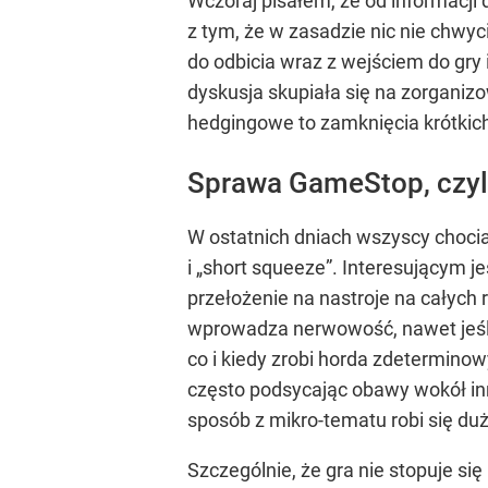
Wczoraj pisałem, że od informacji 
z tym, że w zasadzie nic nie chwy
do odbicia wraz z wejściem do gry
dyskusja skupiała się na zorganiz
hedgingowe to zamknięcia krótkich
Sprawa GameStop, czyli
W ostatnich dniach wszyscy chocia
i „short squeeze”. Interesującym je
przełożenie na nastroje na całyc
wprowadza nerwowość, nawet jeśli 
co i kiedy zrobi horda zdetermino
często podsycając obawy wokół inn
sposób z mikro-tematu robi się duż
Szczególnie, że gra nie stopuje s