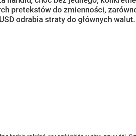
a handlu, choć bez jednego, konkretn
 pretekstów do zmienności, zarówno n
USD odrabia straty do głównych walut. Z