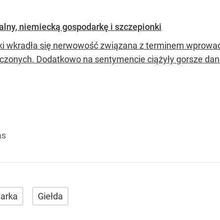
kalny, niemiecką gospodarkę i szczepionki
ki wkradła się nerwowość związana z terminem wprowad
czonych. Dodatkowo na sentymencie ciążyły gorsze dane
as
arka
Giełda