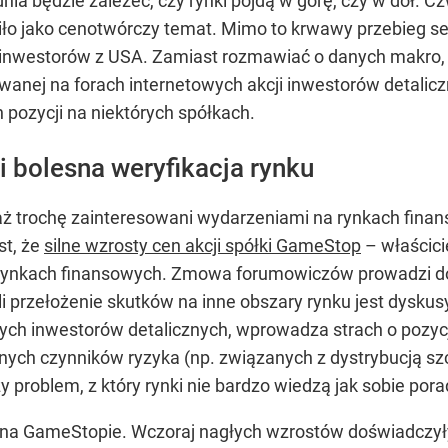
dnia będzie zależeć, czy rynki pójdą w górę, czy w dół. C
ciło jako cenotwórczy temat. Mimo to krwawy przebieg se
 inwestorów z USA. Zamiast rozmawiać o danych makro, pr
owanej na forach internetowych akcji inwestorów detalic
 pozycji na niektórych spółkach.
 bolesna weryfikacja rynku
ż trochę zainteresowani wydarzeniami na rynkach finans
st, że
silne wzrosty cen akcji spółki GameStop
– właścici
h rynkach finansowych. Zmowa forumowiczów prowadzi do
przełożenie skutków na inne obszary rynku jest dyskusy
wych inwestorów detalicznych, wprowadza strach o pozyc
ych czynników ryzyka (np. związanych z dystrybucją sz
y problem, z który rynki nie bardzo wiedzą jak sobie pora
ię na GameStopie. Wczoraj nagłych wzrostów doświadczył