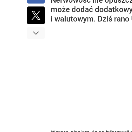
Nerwowość nie opuszcz
może dodać dodatkowych
i walutowym. Dziś rano 