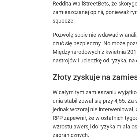
Reddita WallStreetBets, że skory
zamieszczanej opinii, ponieważ ry
squeeze.
Pozwolę sobie nie wdawać w anali
czuć się bezpieczny. No może poza
Międzynarodowych z kwietnia 2019 r
nastrojów i ucieczkę od ryzyka, na 
Złoty zyskuje na zamie
W całym tym zamieszaniu wyjątkowo
dnia stabilizował się przy 4,55.
jednak wczoraj nie interweniował,
RPP zapewnił, że w ostatnich tygod
wzrostu awersji do ryzyka miała o
zagranicznych.