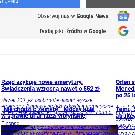
STĘPNIJ
Obserwuj nas
w
Google News
Dodaj jako
źródło w Google
Rząd szykuje nowe emerytury.
Orlen s
Świadczenia wzrosną nawet o 552 zł
Menedż
po 25 l
Nawet 200 tys. osób może dostać wyższe
emerytury. Rządowy projekt zakłada automatyczne
Trzej by
„Nie chodzi o zemstę”. Mocny apel
Temu, S
przeliczenie świadczeń i podwyżki do 552 zł brutto.
trafić z
w sprawie ofiar rzezi wołyńskiej
atrakc
oskarżen
Finanse i
państwow
W Buenos Aires potomkowie ofiar rzezi wołyńskiej
Nowe uni
inwestycje
Twój
wciąż pokazują rodzinne zdjęcia i listy, wspominając
przyzwyc