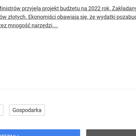
inistrów przyjęła projekt budżetu na 2022 rok. Zakładan
dów złotych. Ekonomiści obawiają się, że wydatki poza
zez mnogość narzędzi,...
Gospodarka