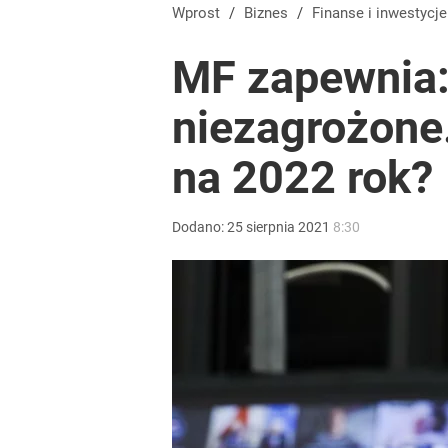
Tego sondażu premier nie może zlekceważyć. Pol
Wprost
/
Biznes
/
Finanse i inwestycje
MF zapewnia:
8
niezagrożone
Blisko 200 tys. takich aktów w rok. Polacy masow
na 2022 rok?
dodaj
Dodano:
25
sierpnia
2021
8:30
Tajemnica paragonów grozy. Tak restauratorzy m
dodaj