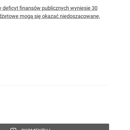
y deficyt finansów publicznych wyniesie 30
budżetowe mogą się okazać niedoszacowane,