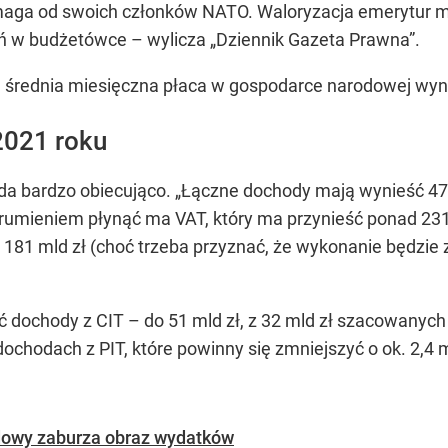
 wymaga od swoich członków NATO. Waloryzacja emerytur m
ń w budżetówce – wylicza „Dziennik Gazeta Prawna”.
 średnia miesięczna płaca w gospodarce narodowej wynies
2021 roku
a bardzo obiecująco. „Łączne dochody mają wynieść 475,6 
trumieniem płynąć ma VAT, który ma przynieść ponad 231 m
 181 mld zł (choć trzeba przyznać, że wykonanie będzie
 dochody z CIT – do 51 mld zł, z 32 mld zł szacowanych 
ochodach z PIT, które powinny się zmniejszyć o ok. 2,4
idowy zaburza obraz wydatków