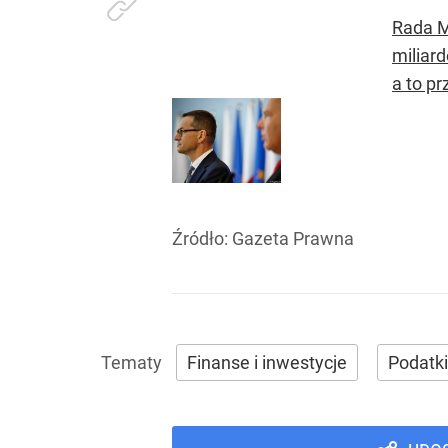
Rada M
miliar
a to pr
Źródło:
Gazeta Prawna
Finanse i inwestycje
Podatki