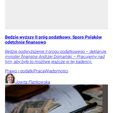
Będzie wyższy II próg podatkowy. Sporo Polaków
odetchnie finansowo
Będzie podwyższenie II progu podatkowego – deklaruje
minister finansów Andrzej Domański – Pracujemy nad
tym, aby było to możliwe jeszcze w tej kadencji.
Prawo i podatki
Praca
Wiadomości
Jowita
Flankowska