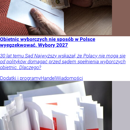
Obietnic wyborczych nie sposób w Polsce
wyegzekwować. Wybory 2027
30 lat temu Sąd Najwyższy wskazał, że Polacy nie mogą się
od polityków domagać przed sądem spełnienia wyborczych
obietnic. Dlaczego?
Dodatki i programy
Handel
Wiadomości