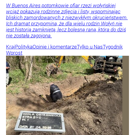
W Buenos Aires potomkowie ofiar rzezi wołyńskiej
wciąż pokazują rodzinne zdjęcia i listy, wspominając
bliskich zamordowanych z niezwykłym okrucieństwem.
Ich dramat przypomina, że dla wielu rodzin Wołyń nie
jest historią zamkniętą, lecz bolesną raną, która do dziś
nie została zagojona.
Kraj
Polityka
Opinie i komentarze
Tylko u Nas
Tygodnik
Wprost