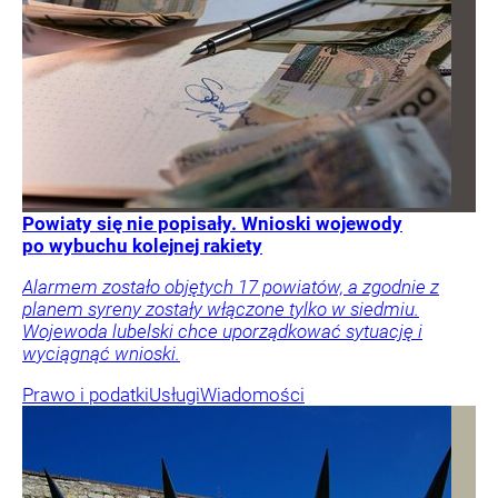
Powiaty się nie popisały. Wnioski wojewody
po wybuchu kolejnej rakiety
Alarmem zostało objętych 17 powiatów, a zgodnie z
planem syreny zostały włączone tylko w siedmiu.
Wojewoda lubelski chce uporządkować sytuację i
wyciągnąć wnioski.
Prawo i podatki
Usługi
Wiadomości