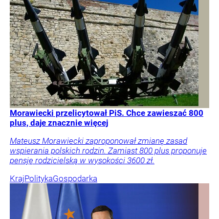
Morawiecki przelicytował PiS. Chce zawieszać 800
plus, daje znacznie więcej
Mateusz Morawiecki zaproponował zmianę zasad
wspierania polskich rodzin. Zamiast 800 plus proponuje
pensję rodzicielską w wysokości 3600 zł.
Kraj
Polityka
Gospodarka