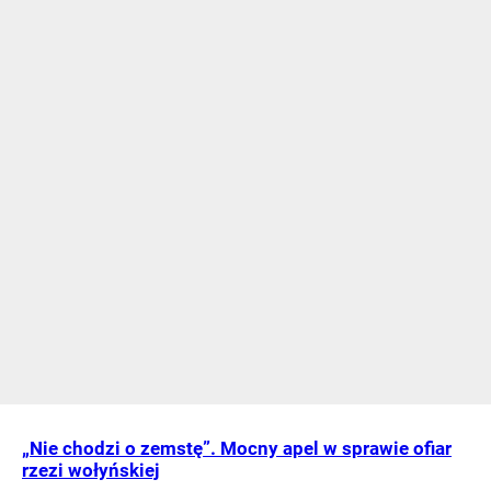
„Nie chodzi o zemstę”. Mocny apel w sprawie ofiar
rzezi wołyńskiej