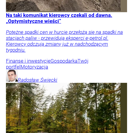
Na taki komunikat kierowcy czekali od dawna.
„Optymistyczne wieści”
Potężne spadki cen w hurcie przełożą się na spadki na
stacjach paliw - przewidują eksperci e-petrol.pl.
Kierowcy odczują zmiany już w nadchodzącym
tygodniu.
Finanse i inwestycje
Gospodarka
Twój
portfel
Motoryzacja
Radosław
Święcki