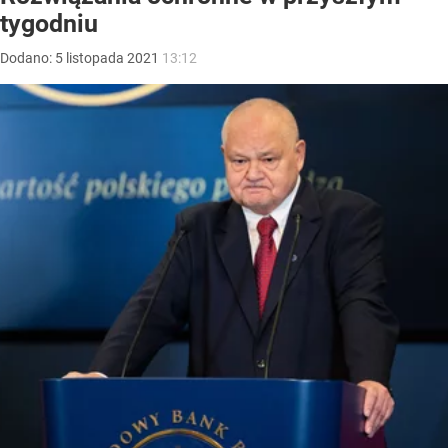
tygodniu
Dodano:
5
listopada
2021
13:12