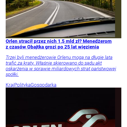
Orlen stracił przez nich 1,5 mld zł? Menedżerom
z czasów Obajtka grozi po 25 lat więzienia
Trzej byli menedżerowie Orlenu mogą na długie lata
trafić za kraty. Właśnie skierowano do sądu akt
oskarżenia w sprawie miliardowych strat państwowej
spółki.
Kraj
Polityka
Gospodarka