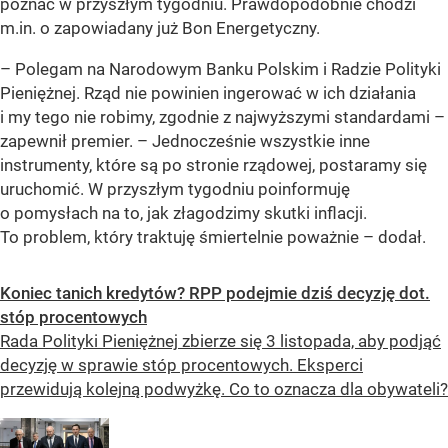
poznać w przyszłym tygodniu. Prawdopodobnie chodzi
m.in. o zapowiadany już Bon Energetyczny.
– Polegam na Narodowym Banku Polskim i Radzie Polityki
Pieniężnej. Rząd nie powinien ingerować w ich działania
i my tego nie robimy, zgodnie z najwyższymi standardami –
zapewnił premier.
– Jednocześnie wszystkie inne
instrumenty, które są po stronie rządowej, postaramy się
uruchomić. W przyszłym tygodniu poinformuję
o pomysłach na to, jak złagodzimy skutki inflacji.
To problem, który traktuję śmiertelnie poważnie –
dodał.
Koniec tanich kredytów? RPP podejmie dziś decyzję dot.
stóp procentowych
Rada Polityki Pieniężnej zbierze się 3 listopada, aby podjąć
decyzję w sprawie stóp procentowych. Eksperci
przewidują kolejną podwyżkę. Co to oznacza dla obywateli?