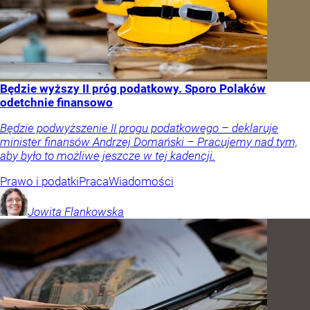
Będzie wyższy II próg podatkowy. Sporo Polaków
odetchnie finansowo
Będzie podwyższenie II progu podatkowego – deklaruje
minister finansów Andrzej Domański – Pracujemy nad tym,
aby było to możliwe jeszcze w tej kadencji.
Prawo i podatki
Praca
Wiadomości
Jowita
Flankowska