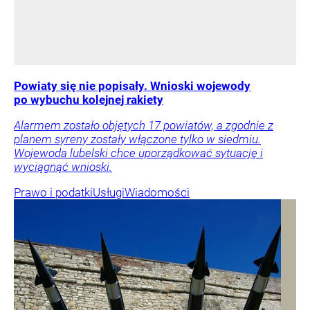
Powiaty się nie popisały. Wnioski wojewody
po wybuchu kolejnej rakiety
Alarmem zostało objętych 17 powiatów, a zgodnie z
planem syreny zostały włączone tylko w siedmiu.
Wojewoda lubelski chce uporządkować sytuację i
wyciągnąć wnioski.
Prawo i podatki
Usługi
Wiadomości