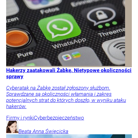
Hakerzy zaatakowali Żabkę. Nietypowe okoliczności
sprawy
Cyberatak na Żabkę został zgłoszony służbom.
Sprawdzane są okoliczności włamania i zakres
potencjalnych strat do których doszło, w wyniku ataku
hakerów.
Firmy i rynki
Cyberbezpieczeństwo
Beata Anna
Święcicka