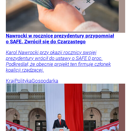
Nawrocki w rocznicę prezydentury przypomniał
o SAFE. Zwrócił się do Czarzastego
Karol Nawrocki przy okazji rocznicy swojej
prezydentury wrócił do ustawy o SAFE 0 proc.
Podkreślał, że obecnie projekt ten firmuje członek
koalicji rządzącej.
Kraj
Polityka
Gospodarka