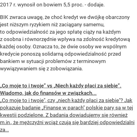
2017 r. wynosił on bowiem 5,5 proc. - dodaje.
BIK zwraca uwagę, że choć kredyt we dwójkę obarczony
jest niższym ryzykiem niż zaciągany samemu,
to odpowiedzialność za jego spłatę ciąży na każdym
z osobna i równorzędnie wpływa na zdolność kredytową
każdej osoby. Oznacza to, że dwie osoby we wspólnym
kredycie ponoszą solidarną odpowiedzialność przed
bankiem w sytuacji problemów z terminowym
wywiązywaniem się z zobowiązania.
„Co moje to i twoje” vs „Niech każdy płaci za siebie”.
Wiadomo, jak do finansów w związkach...
„Co moje to i twoje", czy „niech każdy płaci za siebie"? Jak
pokazuje badanie „Finanse w parach" polskie pary są w tej
kwestii podzielone. Z badania dowiadujemy się również
m.in., że mężczyźni wciąż czują się bardziej odpowiedzialni
za...