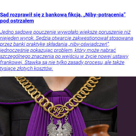
Sąd rozprawił się z bankową fikcją. „Niby-potrącenia”
pod ostrzałem
Jedno sądowe pouczenie wywołało większe poruszenie niż
niejeden wyrok. Sędzia otwarcie zakwestionował stosowaną
przez banki praktykę składania „niby-oświadczeń”,
jednocześnie pokazując problem, który może nabrać
szczególnego znaczenia po wejściu w życie nowej ustawy
frankowej. Stawką są nie tylko zasady procesu, ale także
tysiące złotych kosztów.