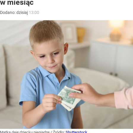
w miesiąc
Dodano:
dzisiaj
13:00
Matka daje dziecku pieniądze
/ Źródło:
Shutterstock