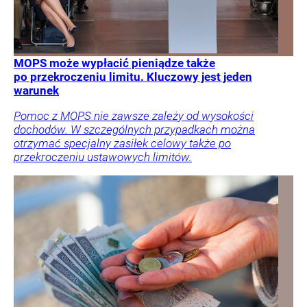
MOPS może wypłacić pieniądze także
po przekroczeniu limitu. Kluczowy jest jeden
warunek
Pomoc z MOPS nie zawsze zależy od wysokości
dochodów. W szczególnych przypadkach można
otrzymać specjalny zasiłek celowy także po
przekroczeniu ustawowych limitów.