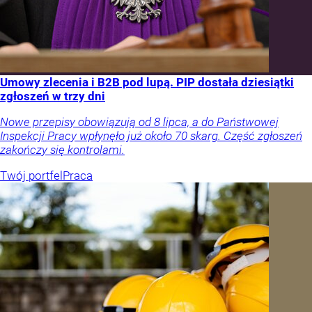
Umowy zlecenia i B2B pod lupą. PIP dostała dziesiątki
zgłoszeń w trzy dni
Nowe przepisy obowiązują od 8 lipca, a do Państwowej
Inspekcji Pracy wpłynęło już około 70 skarg. Część zgłoszeń
zakończy się kontrolami.
Twój portfel
Praca