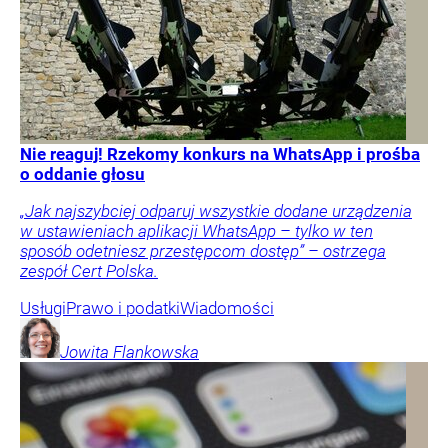
Nie reaguj! Rzekomy konkurs na WhatsApp i prośba
o oddanie głosu
„Jak najszybciej odparuj wszystkie dodane urządzenia
w ustawieniach aplikacji WhatsApp – tylko w ten
sposób odetniesz przestępcom dostęp” – ostrzega
zespół Cert Polska.
Usługi
Prawo i podatki
Wiadomości
Jowita
Flankowska