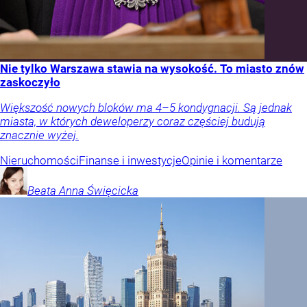
Nie tylko Warszawa stawia na wysokość. To miasto znów
zaskoczyło
Większość nowych bloków ma 4–5 kondygnacji. Są jednak
miasta, w których deweloperzy coraz częściej budują
znacznie wyżej.
Nieruchomości
Finanse i inwestycje
Opinie i komentarze
Beata Anna
Święcicka