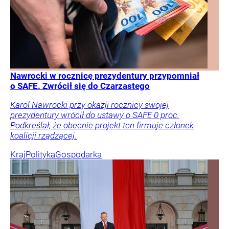
Nawrocki w rocznicę prezydentury przypomniał
o SAFE. Zwrócił się do Czarzastego
Karol Nawrocki przy okazji rocznicy swojej
prezydentury wrócił do ustawy o SAFE 0 proc.
Podkreślał, że obecnie projekt ten firmuje członek
koalicji rządzącej.
Kraj
Polityka
Gospodarka