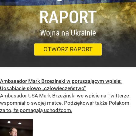
RAPORT
Wojna na Ukrainie
OTWÓRZ RAPORT
Ambasador Mark Brzezinski w poruszającym wpisie:
Uosabiacie słowo „człowieczeństwo"
Ambasador USA Mark Brzezinski we wpisie na Twitterze
wspomniał o swojej matce. Podziękował także Polakom
za to, że pomagają uchodźcom.