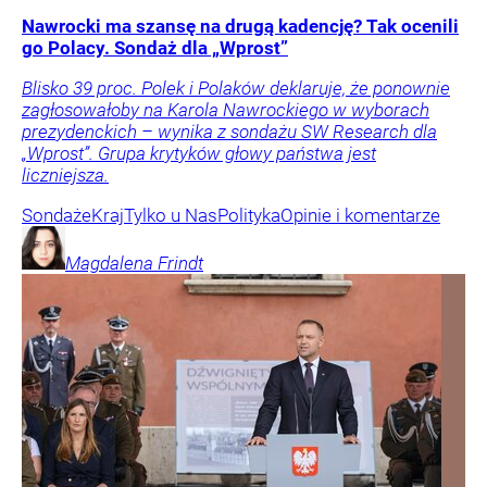
Nawrocki ma szansę na drugą kadencję? Tak ocenili
go Polacy. Sondaż dla „Wprost”
Blisko 39 proc. Polek i Polaków deklaruje, że ponownie
zagłosowałoby na Karola Nawrockiego w wyborach
prezydenckich – wynika z sondażu SW Research dla
„Wprost”. Grupa krytyków głowy państwa jest
liczniejsza.
Sondaże
Kraj
Tylko u Nas
Polityka
Opinie i komentarze
Magdalena
Frindt