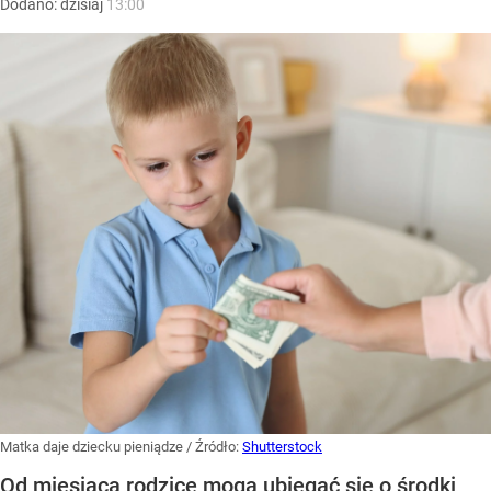
Dodano:
dzisiaj
13:00
Matka daje dziecku pieniądze
/ Źródło:
Shutterstock
Od miesiąca rodzice mogą ubiegać się o środki