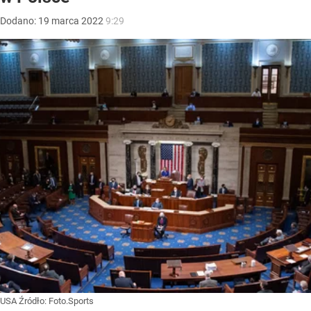
Dodano:
19
marca
2022
9:29
USA
Źródło:
Foto.Sports