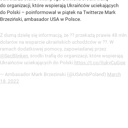
do organizacji, które wspierają Ukraińców uciekających
do Polski
– poinformował w piątek na Twitterze Mark
Brzeziński, ambasador USA w Polsce.
Z dumą dzielę się informacją, że ?? przekażą prawie 48 mln
dolarów na wsparcie ukraińskich uchodźców w ??. W
ramach dodatkowej pomocy, zapowiadanej przez
@SecBlinken
, środki trafią do organizacji, które wspierają
Ukraińców uciekających do Polski.
https://t.co/IIukyCuGqe
— Ambasador Mark Brzezinski (@USAmbPoland)
March
18, 2022