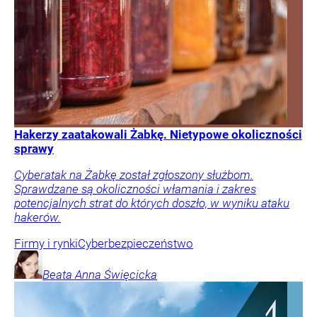
Hakerzy zaatakowali Żabkę. Nietypowe okoliczności
sprawy
Cyberatak na Żabkę został zgłoszony służbom.
Sprawdzane są okoliczności włamania i zakres
potencjalnych strat do których doszło, w wyniku ataku
hakerów.
Firmy i rynki
Cyberbezpieczeństwo
Beata Anna
Święcicka