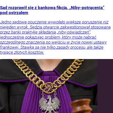
Sąd rozprawił się z bankową fikcją. „Niby-potrącenia”
pod ostrzałem
Jedno sądowe pouczenie wywołało większe poruszenie niż
niejeden wyrok. Sędzia otwarcie zakwestionował stosowaną
przez banki praktykę składania „niby-oświadczeń”,
jednocześnie pokazując problem, który może nabrać
szczególnego znaczenia po wejściu w życie nowej ustawy
frankowej. Stawką są nie tylko zasady procesu, ale także
tysiące złotych kosztów.