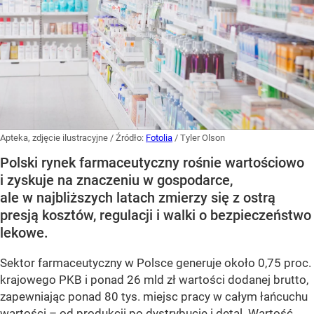
Apteka, zdjęcie ilustracyjne
/ Źródło:
Fotolia
/
Tyler Olson
Polski rynek farmaceutyczny rośnie wartościowo
i zyskuje na znaczeniu w gospodarce,
ale w najbliższych latach zmierzy się z ostrą
presją kosztów, regulacji i walki o bezpieczeństwo
lekowe.
Sektor farmaceutyczny w Polsce generuje około 0,75 proc.
krajowego PKB i ponad 26 mld zł wartości dodanej brutto,
zapewniając ponad 80 tys. miejsc pracy w całym łańcuchu
wartości – od produkcji po dystrybucję i detal. Wartość