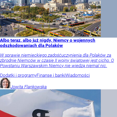
Albo teraz, albo już nigdy. Niemcy o wojennych
odszkodowaniach dla Polaków
W sprawie niemieckiego zadośćuczynienia dla Polaków za
zbrodnie Niemców w czasie II wojny światowej jest cicho. O
Powstaniu Warszawskim Niemcy nie wiedzą niemal nic.
Dodatki i programy
Finanse i banki
Wiadomości
Jowita
Flankowska