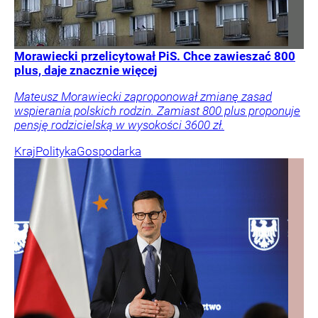
Morawiecki przelicytował PiS. Chce zawieszać 800
plus, daje znacznie więcej
Mateusz Morawiecki zaproponował zmianę zasad
wspierania polskich rodzin. Zamiast 800 plus proponuje
pensję rodzicielską w wysokości 3600 zł.
Kraj
Polityka
Gospodarka