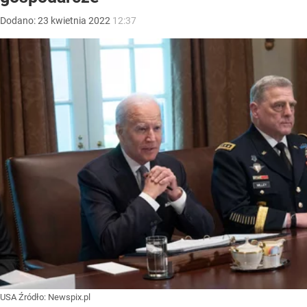
Dodano:
23
kwietnia
2022
12:37
USA
Źródło:
Newspix.pl