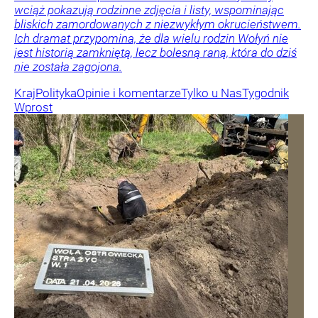
wciąż pokazują rodzinne zdjęcia i listy, wspominając
bliskich zamordowanych z niezwykłym okrucieństwem.
Ich dramat przypomina, że dla wielu rodzin Wołyń nie
jest historią zamkniętą, lecz bolesną raną, która do dziś
nie została zagojona.
Kraj
Polityka
Opinie i komentarze
Tylko u Nas
Tygodnik
Wprost