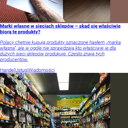
Marki własne w sieciach sklepów – skąd się właściwie
biorą te produkty?
Polacy chętnie kupują produkty oznaczone hasłem „marka
własna”, ale w ogóle nie sprawdzają kto właściwie je dla
dużych sieci sklepów produkuje. Często znają tych
producentów.
Handel
Usługi
Wiadomości