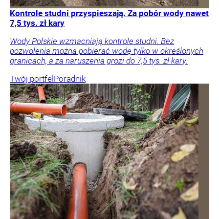
Kontrole studni przyspieszają. Za pobór wody nawet
7,5 tys. zł kary
Wody Polskie wzmacniają kontrole studni. Bez
pozwolenia można pobierać wodę tylko w określonych
granicach, a za naruszenia grozi do 7,5 tys. zł kary.
Twój portfel
Poradnik