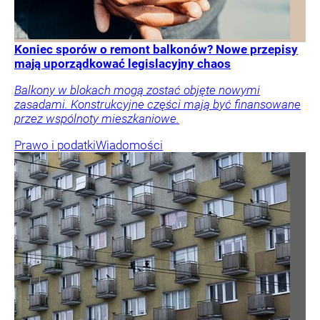
Koniec sporów o remont balkonów? Nowe przepisy
mają uporządkować legislacyjny chaos
Balkony w blokach mogą zostać objęte nowymi
zasadami. Konstrukcyjne części mają być finansowane
przez wspólnoty mieszkaniowe.
Prawo i podatki
Wiadomości