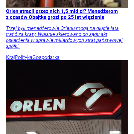
Orlen stracił przez nich 1,5 mld zł? Menedżerom
z czasów Obajtka grozi po 25 lat więzienia
Trzej byli menedżerowie Orlenu mogą na długie lata
trafić za kraty. Właśnie skierowano do sądu akt
oskarżenia w sprawie miliardowych strat państwowej
spółki.
Kraj
Polityka
Gospodarka