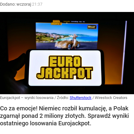
Dodano:
wczoraj
21:37
Eurojackpot – wyniki losowania
/ Źródło:
Shutterstock
/
Wirestock Creators
Co za emocje! Niemiec rozbił kumulację, a Polak
zgarnął ponad 2 miliony złotych. Sprawdź wyniki
ostatniego losowania Eurojackpot.