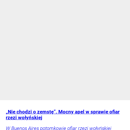
„Nie chodzi o zemstę”. Mocny apel w sprawie ofiar
rzezi wołyńskiej
W Buenos Aires potomkowie ofiar rzezi wołyńskiej