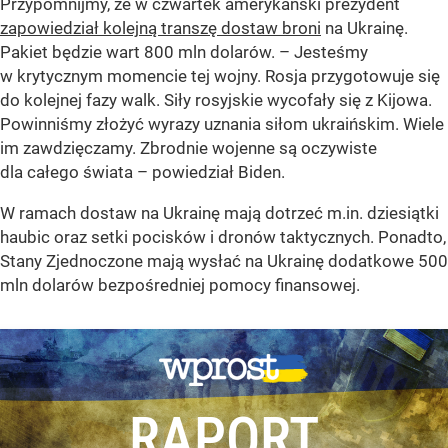
Przypomnijmy, że w czwartek amerykański prezydent
zapowiedział kolejną transzę dostaw broni
na Ukrainę.
Pakiet będzie wart 800 mln dolarów.
– Jesteśmy
w krytycznym momencie tej wojny. Rosja przygotowuje się
do kolejnej fazy walk. Siły rosyjskie wycofały się z Kijowa.
Powinniśmy złożyć wyrazy uznania siłom ukraińskim. Wiele
im zawdzięczamy. Zbrodnie wojenne są oczywiste
dla całego świata
– powiedział Biden.
W ramach dostaw na Ukrainę mają dotrzeć m.in. dziesiątki
haubic oraz setki pocisków i dronów taktycznych. Ponadto,
Stany Zjednoczone mają wysłać na Ukrainę dodatkowe 500
mln dolarów bezpośredniej pomocy finansowej.
RAPORT