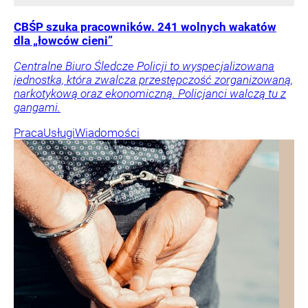
CBŚP szuka pracowników. 241 wolnych wakatów
dla „łowców cieni”
Centralne Biuro Śledcze Policji to wyspecjalizowana
jednostka, która zwalcza przestępczość zorganizowaną,
narkotykową oraz ekonomiczną. Policjanci walczą tu z
gangami.
Praca
Usługi
Wiadomości