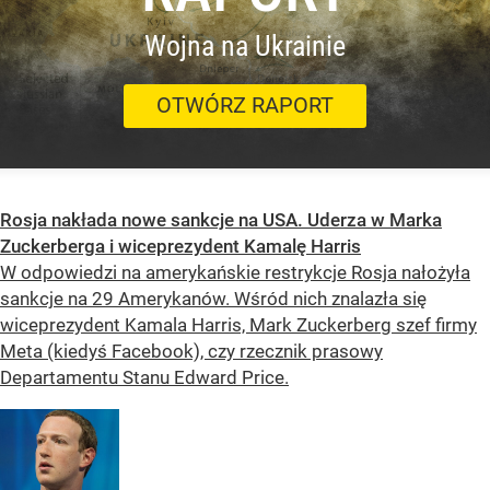
Wojna na Ukrainie
OTWÓRZ RAPORT
Rosja nakłada nowe sankcje na USA. Uderza w Marka
Zuckerberga i wiceprezydent Kamalę Harris
W odpowiedzi na amerykańskie restrykcje Rosja nałożyła
sankcje na 29 Amerykanów. Wśród nich znalazła się
wiceprezydent Kamala Harris, Mark Zuckerberg szef firmy
Meta (kiedyś Facebook), czy rzecznik prasowy
Departamentu Stanu Edward Price.