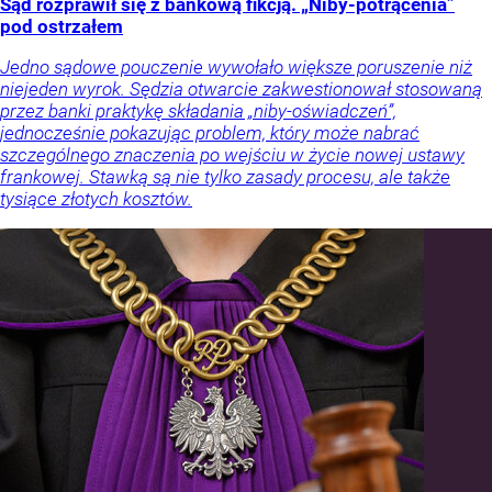
Sąd rozprawił się z bankową fikcją. „Niby-potrącenia”
pod ostrzałem
Jedno sądowe pouczenie wywołało większe poruszenie niż
niejeden wyrok. Sędzia otwarcie zakwestionował stosowaną
przez banki praktykę składania „niby-oświadczeń”,
jednocześnie pokazując problem, który może nabrać
szczególnego znaczenia po wejściu w życie nowej ustawy
frankowej. Stawką są nie tylko zasady procesu, ale także
tysiące złotych kosztów.