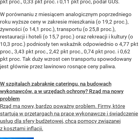
pkt proc., 0,33 pkt proc. i 0,11 pkt proc, podał GUS.
W porównaniu z miesiącem analogicznym poprzedniego
roku wyższe ceny w zakresie mieszkania (o 19,2 proc.),
żywności (o 14,1 proc.), transportu (o 25,8 proc.),
restauracji i hoteli (o 15,7 proc.) oraz rekreacji i kultury (o
10,3 proc.) podniosły ten wskaźnik odpowiednio o 4,77 pkt
proc., 3,43 pkt proc., 2,42 pkt proc., 0,74 pkt proc. i 0,62
pkt proc. Tak duży wzrost cen transportu spowodowany
jest głównie przez lawinowo rosnące ceny paliwa.
W szpitalach zabraknie cateringu, na budowach
wykonawców, a w urzędach ochrony? Rząd ma nowy
problem
Rząd ma nowy, bardzo poważny problem. Firmy, które
startują w przetargach na prace wykonawcze i świadczenie
usług dla sfery budżetowej, chcą pomocy związanej
z kosztami inflacji.