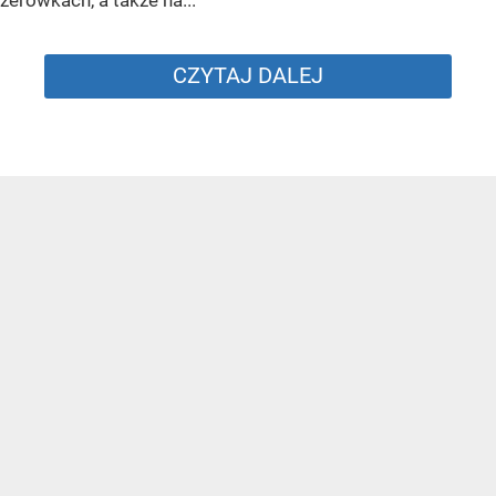
zerówkach, a także na...
CZYTAJ DALEJ