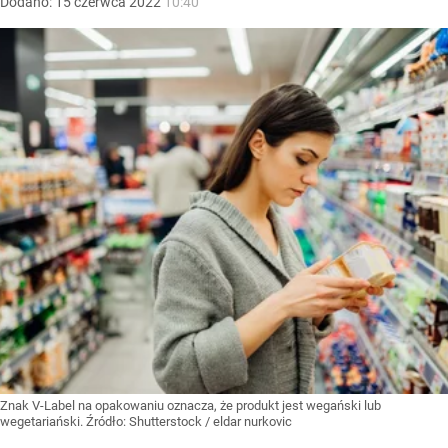
Dodano:
15
czerwca
2022
10:40
Znak V-Label na opakowaniu oznacza, że produkt jest wegański lub
wegetariański.
Źródło:
Shutterstock
/
eldar nurkovic