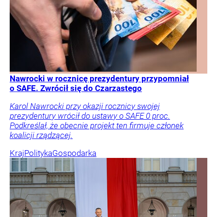
Nawrocki w rocznicę prezydentury przypomniał
o SAFE. Zwrócił się do Czarzastego
Karol Nawrocki przy okazji rocznicy swojej
prezydentury wrócił do ustawy o SAFE 0 proc.
Podkreślał, że obecnie projekt ten firmuje członek
koalicji rządzącej.
Kraj
Polityka
Gospodarka