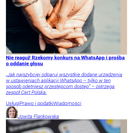
Nie reaguj! Rzekomy konkurs na WhatsApp i prośba
o oddanie głosu
„Jak najszybciej odparuj wszystkie dodane urządzenia
w ustawieniach aplikacji WhatsApp – tylko w ten
sposób odetniesz przestępcom dostęp” – ostrzega
zespół Cert Polska.
Usługi
Prawo i podatki
Wiadomości
Jowita
Flankowska