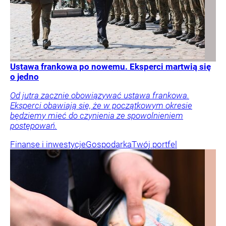
Ustawa frankowa po nowemu. Eksperci martwią się
o jedno
Od jutra zacznie obowiązywać ustawa frankowa.
Eksperci obawiają się, że w początkowym okresie
będziemy mieć do czynienia ze spowolnieniem
postępowań.
Finanse i inwestycje
Gospodarka
Twój portfel