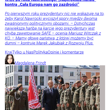
kontra „Cała Europa nam go zazdrości”
Po pierwszym roku prezydentury nic nie wskazuje na to,
żeby Karol Nawrocki wyciszył spory między dwoma
zwaśnionymi politycznymi obozami. – Dotychczas
największą hańbą na karcie jego prezydentury jest
chyba zawetowanie SAFE – ocenia Mariusz Witczak z
KO. – Mamy głowę państwa, z której możemy być
dumni – kontruje Marek Jakubiak z Rozwoju Plus.
Kraj
Tylko u Nas
Polityka
Opinie i komentarze
Magdalena
Frindt