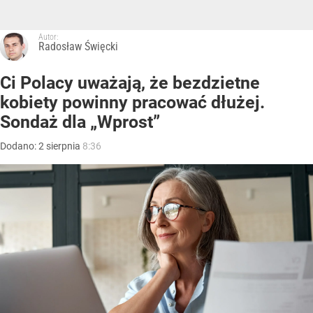
Autor:
Radosław Święcki
Ci Polacy uważają, że bezdzietne
kobiety powinny pracować dłużej.
Sondaż dla „Wprost”
Dodano:
2
sierpnia
8:36