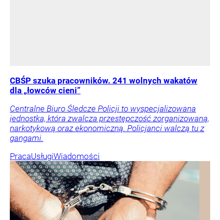
CBŚP szuka pracowników. 241 wolnych wakatów
dla „łowców cieni”
Centralne Biuro Śledcze Policji to wyspecjalizowana
jednostka, która zwalcza przestępczość zorganizowaną,
narkotykową oraz ekonomiczną. Policjanci walczą tu z
gangami.
Praca
Usługi
Wiadomości