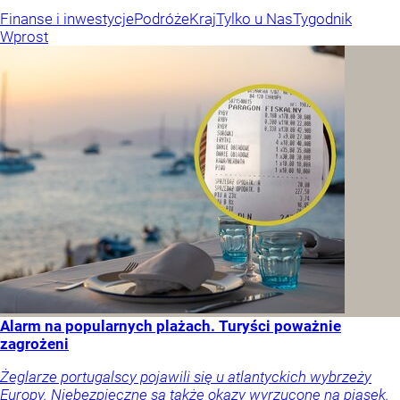
Finanse i inwestycje
Podróże
Kraj
Tylko u Nas
Tygodnik
Wprost
Alarm na popularnych plażach. Turyści poważnie
zagrożeni
Żeglarze portugalscy pojawili się u atlantyckich wybrzeży
Europy. Niebezpieczne są także okazy wyrzucone na piasek.