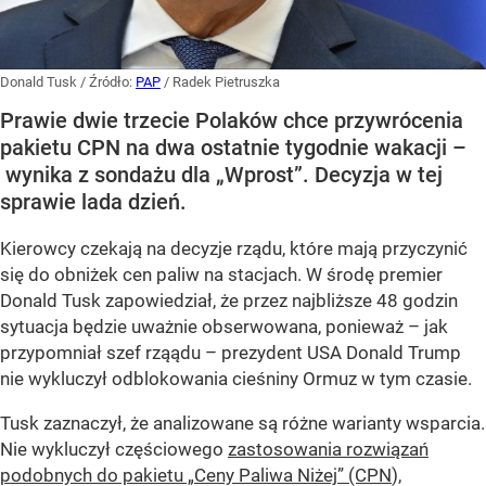
Donald Tusk
/ Źródło:
PAP
/
Radek Pietruszka
Prawie dwie trzecie Polaków chce przywrócenia
pakietu CPN na dwa ostatnie tygodnie wakacji –
wynika z sondażu dla „Wprost”. Decyzja w tej
sprawie lada dzień.
Kierowcy czekają na decyzje rządu, które mają przyczynić
się do obniżek cen paliw na stacjach. W środę premier
Donald Tusk zapowiedział, że przez najbliższe 48 godzin
sytuacja będzie uważnie obserwowana, ponieważ – jak
przypomniał szef rząądu – prezydent USA Donald Trump
nie wykluczył odblokowania cieśniny Ormuz w tym czasie.
Tusk zaznaczył, że analizowane są różne warianty wsparcia.
Nie wykluczył częściowego
zastosowania rozwiązań
podobnych do pakietu „Ceny Paliwa Niżej” (CPN
),