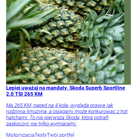
Lepiej uważaj na mandaty. Skoda Superb Sportline
2.0 TSI 265 KM
Ma 265 KM, napęd na 4 koła, wygląda prawie jak
rodzinna limuzyna, a osiągami może konkurować z hot
hatchami. To nie pierwsza Skoda, która potrafi
zaskoczyć nie tylko wymiarami.
Motoryzacja
Testy
Twój portfel