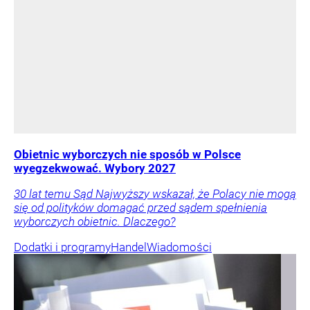
Obietnic wyborczych nie sposób w Polsce
wyegzekwować. Wybory 2027
30 lat temu Sąd Najwyższy wskazał, że Polacy nie mogą
się od polityków domagać przed sądem spełnienia
wyborczych obietnic. Dlaczego?
Dodatki i programy
Handel
Wiadomości