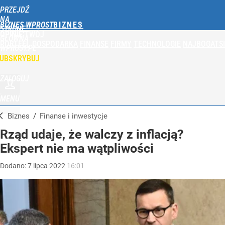
PRZEJDŹ
NA
BIZNES WPROST
STRONĘ
OPINIE
TWÓJ
GŁÓWNĄ
PORTFEL
GOSPODARKA
FINANSE
FIRMY
TECHNOLOGIE
NAJBOGATSI
WPROST.PL
UBSKRYBUJ
ZALOGUJ
MENU
Biznes
/
Finanse i inwestycje
Rząd udaje, że walczy z inflacją?
Ekspert nie ma wątpliwości
Dodano:
7
lipca
2022
16:01