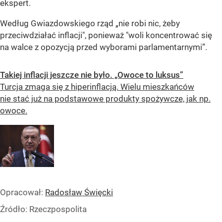
ekspert.
Według Gwiazdowskiego rząd „nie robi nic, żeby
przeciwdziałać inflacji", ponieważ "woli koncentrować się
na walce z opozycją przed wyborami parlamentarnymi”.
Takiej inflacji jeszcze nie było. „Owoce to luksus”
Turcja zmaga się z hiperinflacją. Wielu mieszkańców
nie stać już na podstawowe produkty spożywcze, jak np.
owoce.
Opracował:
Radosław Święcki
Źródło:
Rzeczpospolita