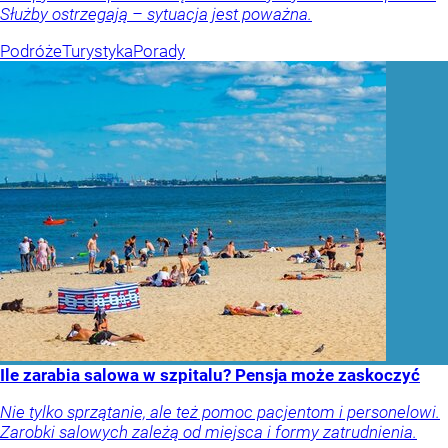
Służby ostrzegają – sytuacja jest poważna.
Podróże
Turystyka
Porady
Ile zarabia salowa w szpitalu? Pensja może zaskoczyć
Nie tylko sprzątanie, ale też pomoc pacjentom i personelowi.
Zarobki salowych zależą od miejsca i formy zatrudnienia.