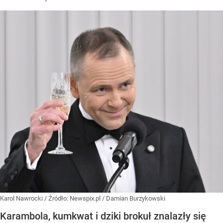
Karol Nawrocki
/ Źródło:
Newspix.pl
/
Damian Burzykowski
Karambola, kumkwat i dziki brokuł znalazły się