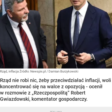
Rząd, inflacja
Źródło:
Newspix.pl
/
Damian Burzykowski
Rząd nie robi nic, żeby przeciwdziałać inflacji, woli
koncentrować się na walce z opozycją - ocenił
w rozmowie z „Rzeczpospolitą” Robert
Gwiazdowski, komentator gospodarczy.