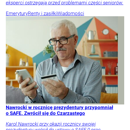
eksperci ostrzegają przed problemami części seniorów.
Emerytury
Renty i zasiłki
Wiadomości
Nawrocki w rocznicę prezydentury przypomniał
o SAFE. Zwrócił się do Czarzastego
Karol Nawrocki przy okazji rocznicy swojej
prezydentury wrócił do ustawy o SAFE 0 proc.