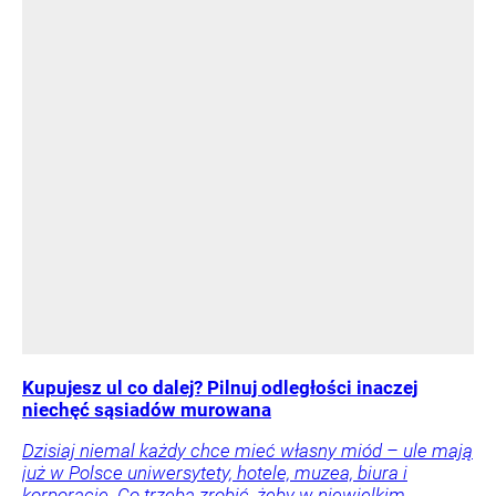
Kupujesz ul co dalej? Pilnuj odległości inaczej
niechęć sąsiadów murowana
Dzisiaj niemal każdy chce mieć własny miód – ule mają
już w Polsce uniwersytety, hotele, muzea, biura i
korporacje. Co trzeba zrobić, żeby w niewielkim