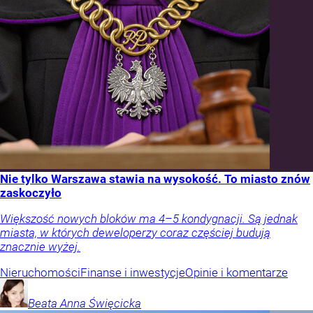
Nie tylko Warszawa stawia na wysokość. To miasto znów
zaskoczyło
Większość nowych bloków ma 4–5 kondygnacji. Są jednak
miasta, w których deweloperzy coraz częściej budują
znacznie wyżej.
Nieruchomości
Finanse i inwestycje
Opinie i komentarze
Beata Anna
Święcicka