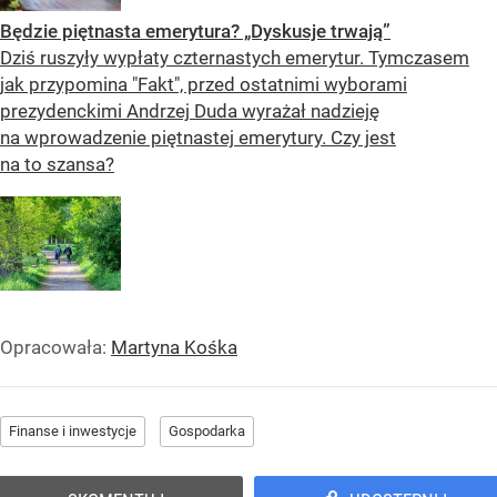
Będzie piętnasta emerytura? „Dyskusje trwają”
Dziś ruszyły wypłaty czternastych emerytur. Tymczasem
jak przypomina "Fakt", przed ostatnimi wyborami
prezydenckimi Andrzej Duda wyrażał nadzieję
na wprowadzenie piętnastej emerytury. Czy jest
na to szansa?
Opracowała:
Martyna Kośka
Finanse i inwestycje
Gospodarka