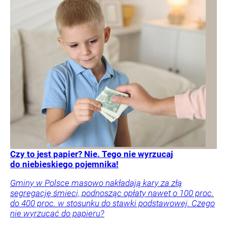
Czy to jest papier? Nie. Tego nie wyrzucaj
do niebieskiego pojemnika!
Gminy w Polsce masowo nakładają kary za złą
segregację śmieci, podnosząc opłaty nawet o 100 proc.
do 400 proc. w stosunku do stawki podstawowej. Czego
nie wyrzucać do papieru?