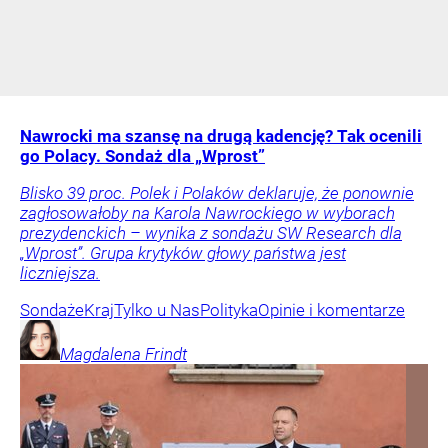
Nawrocki ma szansę na drugą kadencję? Tak ocenili
go Polacy. Sondaż dla „Wprost”
Blisko 39 proc. Polek i Polaków deklaruje, że ponownie
zagłosowałoby na Karola Nawrockiego w wyborach
prezydenckich – wynika z sondażu SW Research dla
„Wprost”. Grupa krytyków głowy państwa jest
liczniejsza.
Sondaże
Kraj
Tylko u Nas
Polityka
Opinie i komentarze
Magdalena
Frindt