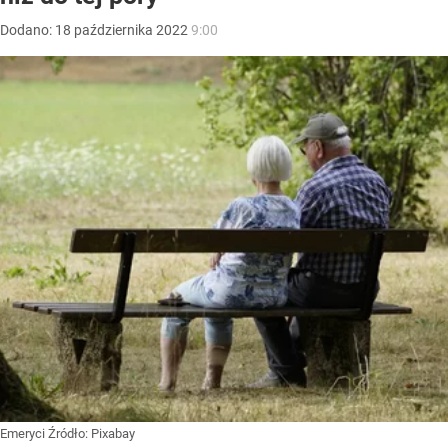
Dodano:
18
października
2022
9:00
Emeryci
Źródło:
Pixabay