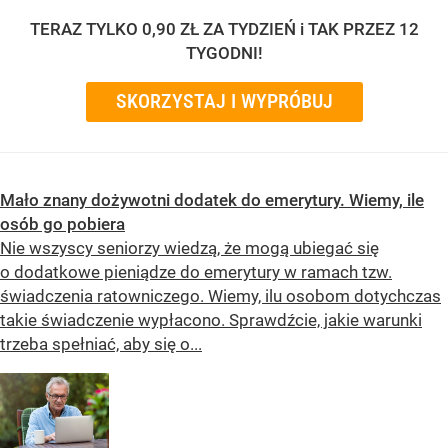
TERAZ TYLKO 0,90 ZŁ ZA TYDZIEŃ i TAK PRZEZ 12
TYGODNI!
SKORZYSTAJ I WYPRÓBUJ
Mało znany dożywotni dodatek do emerytury. Wiemy, ile
osób go pobiera
Nie wszyscy seniorzy wiedzą, że mogą ubiegać się
o dodatkowe pieniądze do emerytury w ramach tzw.
świadczenia ratowniczego. Wiemy, ilu osobom dotychczas
takie świadczenie wypłacono. Sprawdźcie, jakie warunki
trzeba spełniać, aby się o...