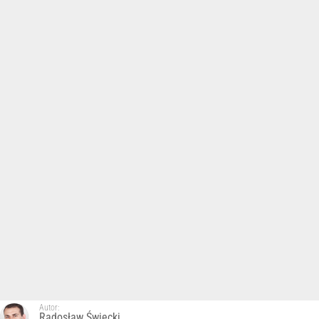
Autor:
Radosław Święcki