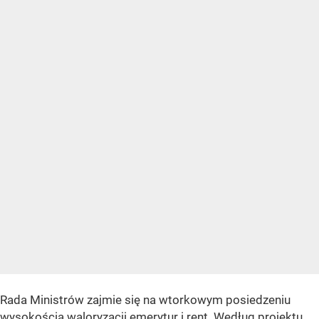
Rada Ministrów zajmie się na wtorkowym posiedzeniu
wysokością waloryzacji emerytur i rent. Według projektu