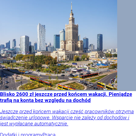
Blisko 2600 zł jeszcze przed końcem wakacji. Pieniądze
trafią na konta bez względu na dochód
Jeszcze przed końcem wakacji część pracowników otrzyma
świadczenie urlopowe. Wsparcie nie zależy od dochodów i
jest wypłacane automatycznie.
Dodatki i programy
Praca