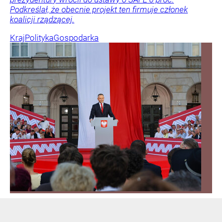
Podkreślał, że obecnie projekt ten firmuje członek
koalicji rządzącej.
Kraj
Polityka
Gospodarka