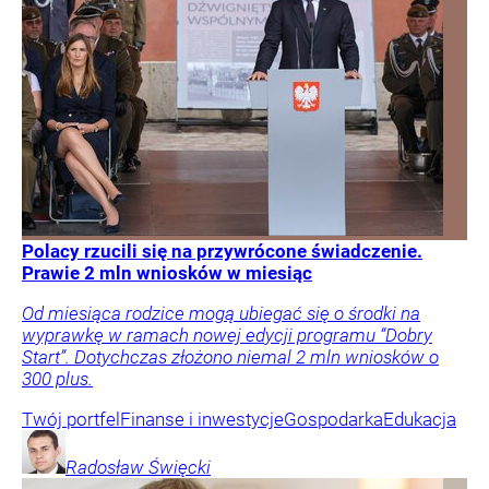
Polacy rzucili się na przywrócone świadczenie.
Prawie 2 mln wniosków w miesiąc
Od miesiąca rodzice mogą ubiegać się o środki na
wyprawkę w ramach nowej edycji programu “Dobry
Start”. Dotychczas złożono niemal 2 mln wniosków o
300 plus.
Twój portfel
Finanse i inwestycje
Gospodarka
Edukacja
Radosław
Święcki