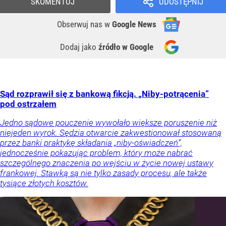
SKOMENTUJ
UDOSTĘPNIJ
Obserwuj nas
w
Google News
Dodaj jako
źródło w Google
Sąd rozprawił się z bankową fikcją. „Niby-potrącenia”
pod ostrzałem
Jedno sądowe pouczenie wywołało większe poruszenie niż
niejeden wyrok. Sędzia otwarcie zakwestionował stosowaną
przez banki praktykę składania „niby-oświadczeń”,
jednocześnie pokazując problem, który może nabrać
szczególnego znaczenia po wejściu w życie nowej ustawy
frankowej. Stawką są nie tylko zasady procesu, ale także
tysiące złotych kosztów.