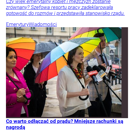
Czy wiek emerytalny kobiet i mężczyzn zostanie
zrównany? Szefowa resortu pracy zadeklarowała
gotowość do rozmów i przedstawiła stanowisko rządu.
Emerytury
Wiadomości
Co warto odłączać od prądu? Mniejsze rachunki są
nagrodą