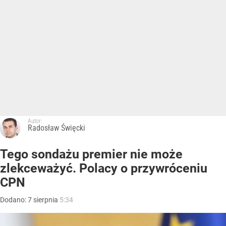
Autor:
Radosław Święcki
Tego sondażu premier nie może
zlekceważyć. Polacy o przywróceniu
CPN
Dodano:
7
sierpnia
5:34