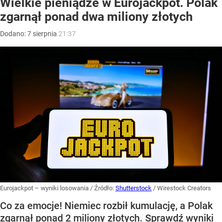
Wielkie pieniądze w Eurojackpot. Polak
zgarnął ponad dwa miliony złotych
Dodano:
7
sierpnia
21:37
Eurojackpot – wyniki losowania
/ Źródło:
Shutterstock
/
Wirestock Creators
Co za emocje! Niemiec rozbił kumulację, a Polak
zgarnął ponad 2 miliony złotych. Sprawdź wyniki