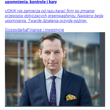
upomnienia, kontrole i kary
UOKiK nie zamierza od razu karać firm po zmianie
przepisów dotyczących greenwashingu. Najpierw będą
upomnienia. Twarde działania przyjdą później.
Gospodarka
Finanse i inwestycje