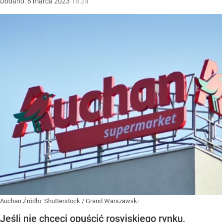
Dodano:
8
marca
2023
16:24
Auchan
Źródło:
Shutterstock
/
Grand Warszawski
Jeśli nie chceci opuścić rosyjskiego rynku,