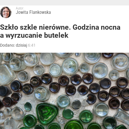
Autor:
Jowita Flankowska
Szkło szkle nierówne. Godzina nocna
a wyrzucanie butelek
Dodano:
dzisiaj
6:41