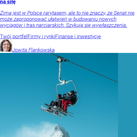
na siłę
Zima jest w Polsce rarytasem, ale to nie znaczy, ze Senat nie
może zaproponować ułatwień w budowaniu nowych
wyciągów i tras narciarskich. Szykują się wywłaszczenia.
Twój portfel
Firmy i rynki
Finanse i inwestycje
Jowita
Flankowska