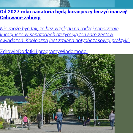
Od 2027 roku sanatoria będą kuracjuszy leczyć inaczej!
Celowane zabiegi
Nie może być tak, że bez względu na rodzaj schorzenia,
kuracjusze w sanatoriach otrzymują ten sam zestaw
świadczeń. Konieczna jest zmiana dotychczasowej praktyki.
Zdrowie
Dodatki i programy
Wiadomości