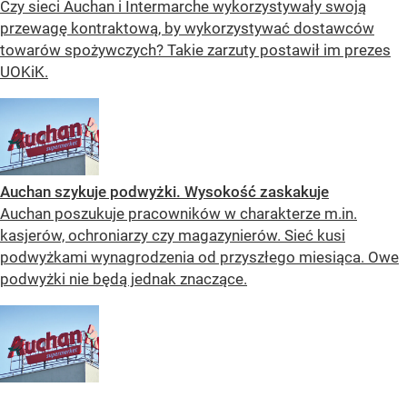
Czy sieci Auchan i Intermarche wykorzystywały swoją
przewagę kontraktową, by wykorzystywać dostawców
towarów spożywczych? Takie zarzuty postawił im prezes
UOKiK.
Auchan szykuje podwyżki. Wysokość zaskakuje
Auchan poszukuje pracowników w charakterze m.in.
kasjerów, ochroniarzy czy magazynierów. Sieć kusi
podwyżkami wynagrodzenia od przyszłego miesiąca. Owe
podwyżki nie będą jednak znaczące.