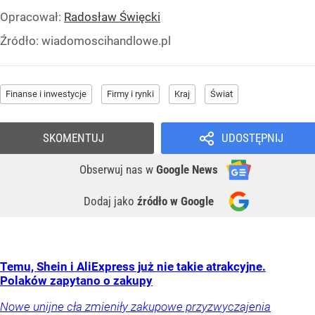
Opracował:
Radosław Święcki
Źródło:
wiadomoscihandlowe.pl
Finanse i inwestycje
Firmy i rynki
Kraj
Świat
SKOMENTUJ
UDOSTĘPNIJ
Obserwuj nas
w
Google News
Dodaj jako
źródło w Google
Temu, Shein i AliExpress już nie takie atrakcyjne.
Polaków zapytano o zakupy
Nowe unijne cła zmieniły zakupowe przyzwyczajenia