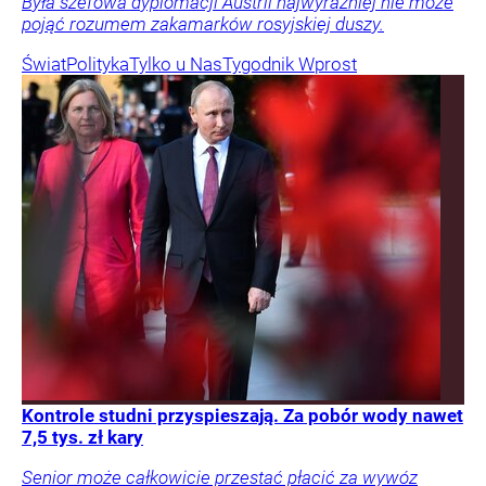
Była szefowa dyplomacji Austrii najwyraźniej nie może
pojąć rozumem zakamarków rosyjskiej duszy.
Świat
Polityka
Tylko u Nas
Tygodnik Wprost
Kontrole studni przyspieszają. Za pobór wody nawet
7,5 tys. zł kary
Senior może całkowicie przestać płacić za wywóz