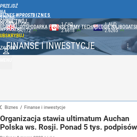
PRZEJDŹ
NA
BIZNES WPROST
STRONĘ
OPINIE
TWÓJ
GŁÓWNĄ
1 CAD
1 AUD
100 JPY
PORTFEL
GOSPODARKA
FINANSE
FIRMY
TECHNOLOGIE
NAJBOGATSI
WPROST.PL
2.6618
2.6265
2.3565
UBSKRYBUJ
FINANSE I INWESTYCJE
ZALOGUJ
MENU
Biznes
/
Finanse i inwestycje
Organizacja stawia ultimatum Auchan
Polska ws. Rosji. Ponad 5 tys. podpisów