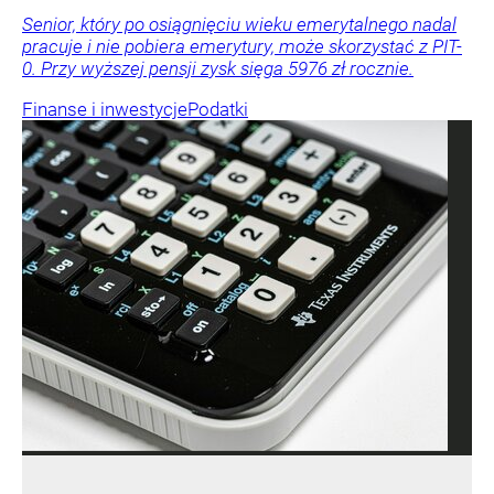
Senior, który po osiągnięciu wieku emerytalnego nadal
pracuje i nie pobiera emerytury, może skorzystać z PIT-
0. Przy wyższej pensji zysk sięga 5976 zł rocznie.
Finanse i inwestycje
Podatki