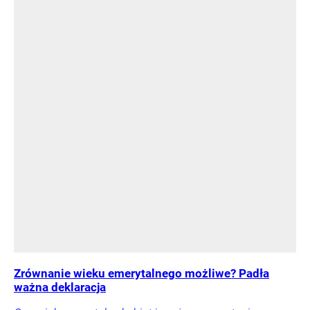
Zrównanie wieku emerytalnego możliwe? Padła
ważna deklaracja