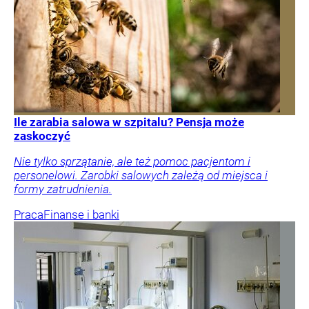
Ile zarabia salowa w szpitalu? Pensja może
zaskoczyć
Nie tylko sprzątanie, ale też pomoc pacjentom i
personelowi. Zarobki salowych zależą od miejsca i
formy zatrudnienia.
Praca
Finanse i banki