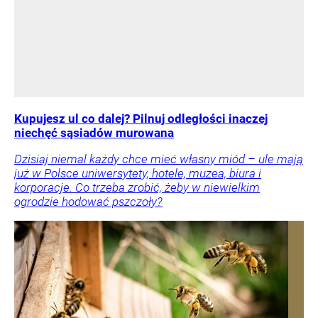
Kupujesz ul co dalej? Pilnuj odległości inaczej
niechęć sąsiadów murowana
Dzisiaj niemal każdy chce mieć własny miód – ule mają
już w Polsce uniwersytety, hotele, muzea, biura i
korporacje. Co trzeba zrobić, żeby w niewielkim
ogrodzie hodować pszczoły?