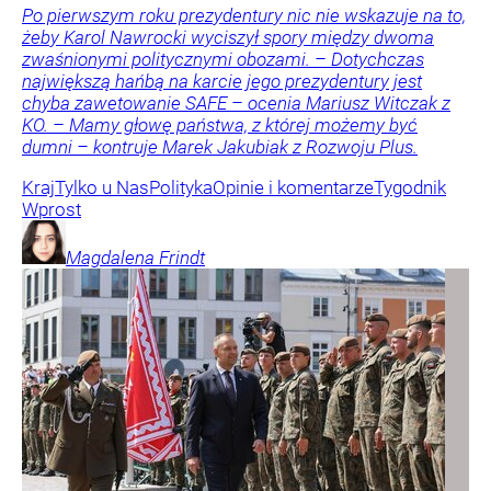
Po pierwszym roku prezydentury nic nie wskazuje na to,
żeby Karol Nawrocki wyciszył spory między dwoma
zwaśnionymi politycznymi obozami. – Dotychczas
największą hańbą na karcie jego prezydentury jest
chyba zawetowanie SAFE – ocenia Mariusz Witczak z
KO. – Mamy głowę państwa, z której możemy być
dumni – kontruje Marek Jakubiak z Rozwoju Plus.
Kraj
Tylko u Nas
Polityka
Opinie i komentarze
Tygodnik
Wprost
Magdalena
Frindt