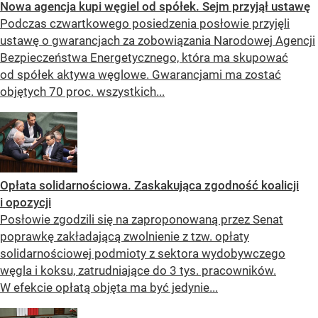
Nowa agencja kupi węgiel od spółek. Sejm przyjął ustawę
Podczas czwartkowego posiedzenia posłowie przyjęli
ustawę o gwarancjach za zobowiązania Narodowej Agencji
Bezpieczeństwa Energetycznego, która ma skupować
od spółek aktywa węglowe. Gwarancjami ma zostać
objętych 70 proc. wszystkich...
Opłata solidarnościowa. Zaskakująca zgodność koalicji
i opozycji
Posłowie zgodzili się na zaproponowaną przez Senat
poprawkę zakładającą zwolnienie z tzw. opłaty
solidarnościowej podmioty z sektora wydobywczego
węgla i koksu, zatrudniające do 3 tys. pracowników.
W efekcie opłatą objęta ma być jedynie...