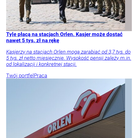
Tyle płacą na stacjach Orlen. Kasjer może dostać
nawet 5 tys. zł na rękę
Kasjerzy na stacjach Orlen mogą zarabiać od 3,7 tys. do
5 tys. zł netto miesięcznie. Wysokość pensji zależy m.in.
od lokalizacji i konkretnej stacji.
Twój portfel
Praca