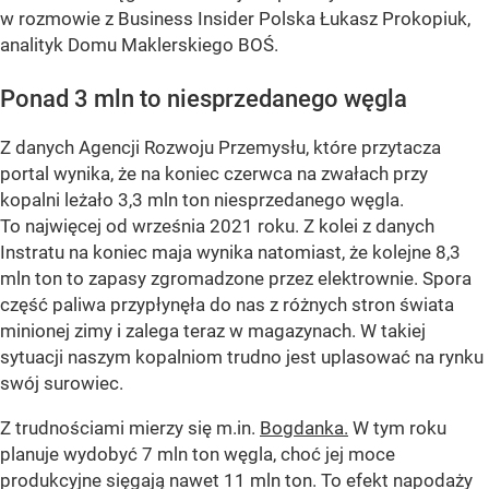
w rozmowie z Business Insider Polska Łukasz Prokopiuk,
analityk Domu Maklerskiego BOŚ.
Ponad 3 mln to niesprzedanego węgla
Z danych Agencji Rozwoju Przemysłu, które przytacza
portal wynika, że na koniec czerwca na zwałach przy
kopalni leżało 3,3 mln ton niesprzedanego węgla.
To najwięcej od września 2021 roku. Z kolei z danych
Instratu na koniec maja wynika natomiast, że kolejne 8,3
mln ton to zapasy zgromadzone przez elektrownie. Spora
część paliwa przypłynęła do nas z różnych stron świata
minionej zimy i zalega teraz w magazynach. W takiej
sytuacji naszym kopalniom trudno jest uplasować na rynku
swój surowiec.
Z trudnościami mierzy się m.in.
Bogdanka.
W tym roku
planuje wydobyć 7 mln ton węgla, choć jej moce
produkcyjne sięgają nawet 11 mln ton. To efekt napodaży