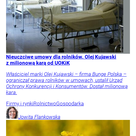
Nieuczciwe umowy dla rolników. Olej Kujawski
z milionową karą od UOKiK
Właściciel marki Olej Kujawski – firma Bunge Polska –
ograniczał prawa rolników w umowach, ustalił Urząd
Ochrony Konkurencji i Konsumentów. Dostał milionową
kara.
Firmy i rynki
Rolnictwo
Gospodarka
Jowita
Flankowska