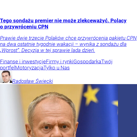
Tego sondażu premier nie może zlekceważyć. Polacy
o przywróceniu CPN
Prawie dwie trzecie Polaków chce przywrócenia pakietu CPN
na dwa ostatnie tygodnie wakacji – wynika z sondażu dla
„Wprost”. Decyzja w tej sprawie lada dzień.
Finanse i inwestycje
Firmy i rynki
Gospodarka
Twój
portfel
Motoryzacja
Tylko u Nas
Radosław
Święcki