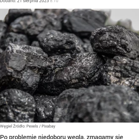
Dodano:
21
sierpnia
2023
8:10
Węgiel
Źródło:
Pexels
/
Pixabay
Po problemie niedoboru węgla, zmagamy się