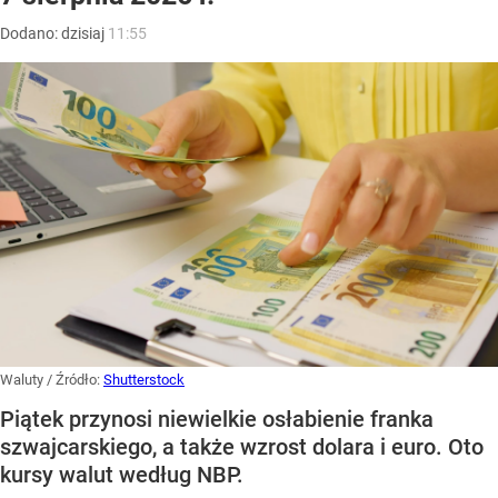
Dodano:
dzisiaj
11:55
Waluty
/ Źródło:
Shutterstock
Piątek przynosi niewielkie osłabienie franka
szwajcarskiego, a także wzrost dolara i euro. Oto
kursy walut według NBP.