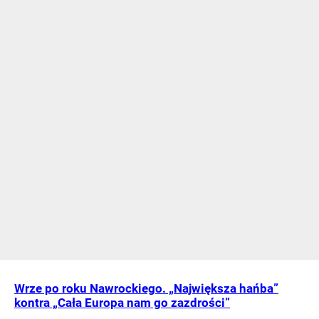
Wrze po roku Nawrockiego. „Największa hańba”
kontra „Cała Europa nam go zazdrości”