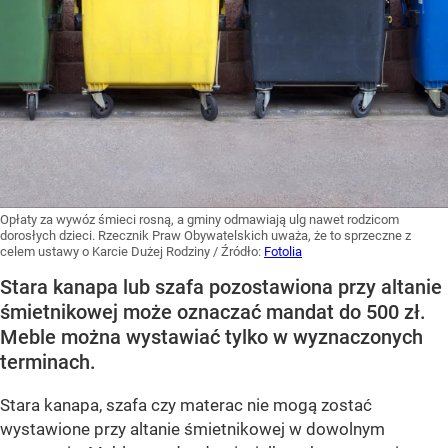
Opłaty za wywóz śmieci rosną, a gminy odmawiają ulg nawet rodzicom
dorosłych dzieci. Rzecznik Praw Obywatelskich uważa, że to sprzeczne z
celem ustawy o Karcie Dużej Rodziny
/ Źródło:
Fotolia
Stara kanapa lub szafa pozostawiona przy altanie
śmietnikowej może oznaczać mandat do 500 zł.
Meble można wystawiać tylko w wyznaczonych
terminach.
Stara kanapa, szafa czy materac nie mogą zostać
wystawione przy altanie śmietnikowej w dowolnym