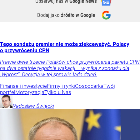
Obserwuj nas
w
Google News
Dodaj jako
źródło w Google
Tego sondażu premier nie może zlekceważyć. Polacy
o przywróceniu CPN
Prawie dwie trzecie Polaków chce przywrócenia pakietu CPN
na dwa ostatnie tygodnie wakacji – wynika z sondażu dla
„Wprost”. Decyzja w tej sprawie lada dzień.
Finanse i inwestycje
Firmy i rynki
Gospodarka
Twój
portfel
Motoryzacja
Tylko u Nas
Radosław
Święcki