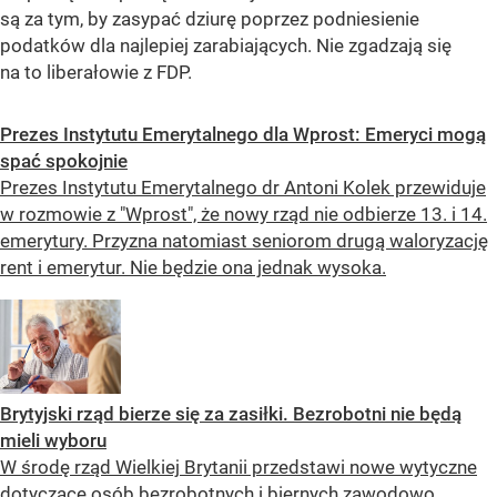
są za tym, by zasypać dziurę poprzez podniesienie
podatków dla najlepiej zarabiających. Nie zgadzają się
na to liberałowie z FDP.
Prezes Instytutu Emerytalnego dla Wprost: Emeryci mogą
spać spokojnie
Prezes Instytutu Emerytalnego dr Antoni Kolek przewiduje
w rozmowie z "Wprost", że nowy rząd nie odbierze 13. i 14.
emerytury. Przyzna natomiast seniorom drugą waloryzację
rent i emerytur. Nie będzie ona jednak wysoka.
Brytyjski rząd bierze się za zasiłki. Bezrobotni nie będą
mieli wyboru
W środę rząd Wielkiej Brytanii przedstawi nowe wytyczne
dotyczące osób bezrobotnych i biernych zawodowo.