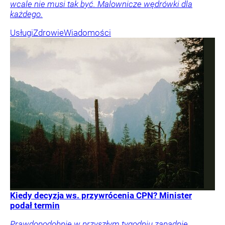
wcale nie musi tak być. Malownicze wędrówki dla
każdego.
Usługi
Zdrowie
Wiadomości
Kiedy decyzja ws. przywrócenia CPN? Minister
podał termin
Prawdopodobnie w przyszłym tygodniu zapadnie