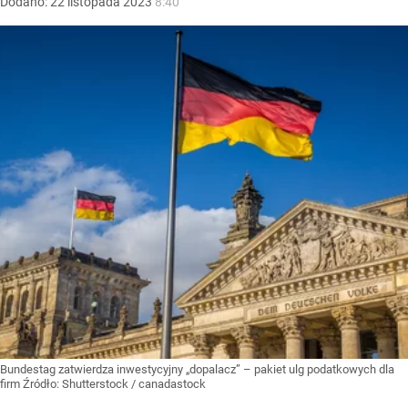
Dodano:
22
listopada
2023
8:40
Bundestag zatwierdza inwestycyjny „dopalacz” – pakiet ulg podatkowych dla
firm
Źródło:
Shutterstock
/
canadastock