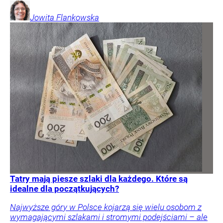
Jowita
Flankowska
Tatry mają piesze szlaki dla każdego. Które są
idealne dla początkujących?
Najwyższe góry w Polsce kojarzą się wielu osobom z
wymagającymi szlakami i stromymi podejściami – ale