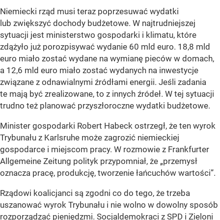
Niemiecki rząd musi teraz poprzesuwać wydatki
lub zwiększyć dochody budżetowe. W najtrudniejszej
sytuacji jest ministerstwo gospodarki i klimatu, które
zdążyło już porozpisywać wydanie 60 mld euro. 18,8 mld
euro miało zostać wydane na wymianę pieców w domach,
a 12,6 mld euro miało zostać wydanych na inwestycje
związane z odnawialnymi źródłami energii. Jeśli zadania
te mają być zrealizowane, to z innych źródeł. W tej sytuacji
trudno też planować przyszłoroczne wydatki budżetowe.
Minister gospodarki Robert Habeck ostrzegł, że ten wyrok
Trybunału z Karlsruhe może zagrozić niemieckiej
gospodarce i miejscom pracy. W rozmowie z Frankfurter
Allgemeine Zeitung polityk przypomniał, że „przemysł
oznacza pracę, produkcję, tworzenie łańcuchów wartości”.
Rządowi koalicjanci są zgodni co do tego, że trzeba
uszanować wyrok Trybunału i nie wolno w dowolny sposób
rozporządzać pieniędzmi. Socjaldemokraci z SPD i Zieloni