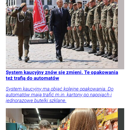
System kaucyjny znów się zmieni. Te opakowania
też trafią do automatów
System kaucyjny ma objąć kolejne opakowania. Do
automatów mają trafić m.in. kartony po napojach i
jednorazowe butelki szklane.