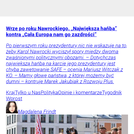
Wrze po roku Nawrockiego. „Największa hańba”
kontra „Cała Europa nam go zazdrości”
Po pierwszym roku prezydentury nic nie wskazuje na to,
żeby Karol Nawrocki wyciszył spory między dwoma
zwaśnionymi politycznymi obozami. – Dotychczas
największą hańbą na karcie jego prezydentury jest
chyba zawetowanie SAFE – ocenia Mariusz Witczak z
KO. – Mamy głowę państwa, z której możemy być
dumni – kontruje Marek Jakubiak z Rozwoju Plus.
Kraj
Tylko u Nas
Polityka
Opinie i komentarze
Tygodnik
Wprost
Magdalena
Frindt