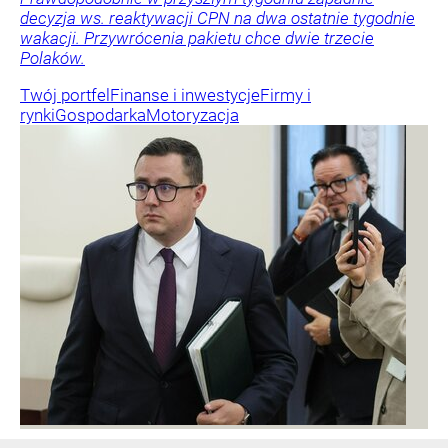
decyzja ws. reaktywacji CPN na dwa ostatnie tygodnie
wakacji. Przywrócenia pakietu chce dwie trzecie
Polaków.
Twój portfel
Finanse i inwestycje
Firmy i
rynki
Gospodarka
Motoryzacja