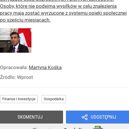
Osoby, które nie podejmą wysiłków w celu znalezienia
pracy mają zostać wyrzucone z systemu opieki społecznej
po sześciu miesiącach.
Opracowała:
Martyna Kośka
Źródło:
Wprost
Finanse i inwestycje
Gospodarka
SKOMENTUJ
UDOSTĘPNIJ