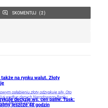
SKOMENTUJ
2
 także na rynku walut. Złoty
je
owym osłabieniu złoty odzyskuje siły. Oto
alut według danych Narodowego Banku
ykuje decyzję ws. cen paliw. Tusk:
 z 5 sierpnia 2026 r.
ajmy jeszcze 48 godzin