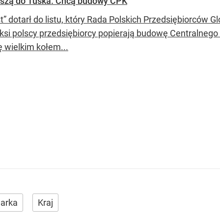
piszą do Tuska. Chcą budowy CPK
t” dotarł do listu, który Rada Polskich Przedsiębiorców 
ksi polscy przedsiębiorcy popierają budowę Centralnego
ę wielkim kołem...
arka
Kraj