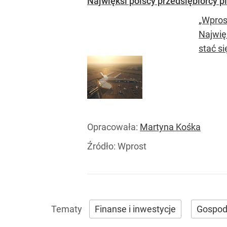
Najwięksi polscy przedsiębiorcy 
„Wpros
Najwię
stać si
Opracowała:
Martyna Kośka
Źródło:
Wprost
Finanse i inwestycje
Gospod