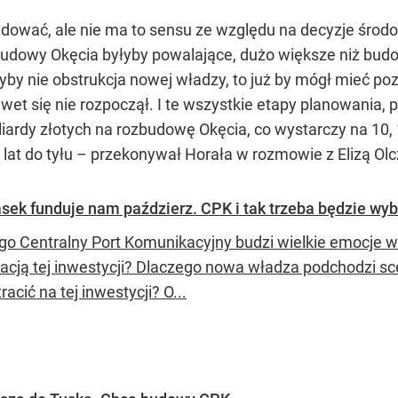
dować, ale nie ma to sensu ze względu na decyzje środo
budowy Okęcia byłyby powalające, dużo większe niż budow
by nie obstrukcja nowej władzy, to już by mógł mieć p
wet się nie rozpoczął. I te wszystkie etapy planowania,
iardy złotych na rozbudowę Okęcia, co wystarczy na 10, 
 lat do tyłu – przekonywał Horała w rozmowie z Elizą Olc
asek funduje nam paździerz. CPK i tak trzeba będzie w
go Centralny Port Komunikacyjny budzi wielkie emocje w
izacją tej inwestycji? Dlaczego nowa władza podchodzi 
tracić na tej inwestycji? O...