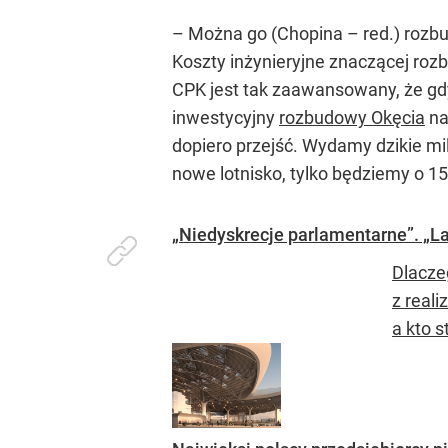
– Można go (Chopina – red.) rozbu
Koszty inżynieryjne znaczącej roz
CPK jest tak zaawansowany, że gdy
inwestycyjny
rozbudowy Okęcia
na
dopiero przejść. Wydamy dzikie mil
nowe lotnisko, tylko będziemy o 15
„Niedyskrecje parlamentarne”. „L
Dlacze
z real
a kto s