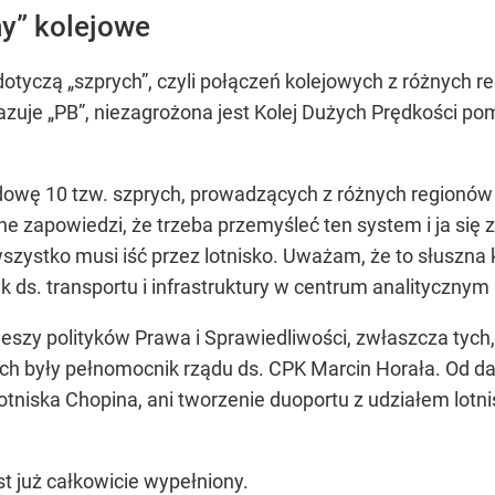
y” kolejowe
dotyczą „szprych”, czyli połączeń kolejowych z różnych 
azuje „PB”, niezagrożona jest Kolej Dużych Prędkości 
wę 10 tzw. szprych, prowadzących z różnych regionów 
e zapowiedzi, że trzeba przemyśleć ten system i ja się
szystko musi iść przez lotnisko. Uważam, że to słuszna 
k ds. transportu i infrastruktury w centrum analitycznym P
ieszy polityków Prawa i Sprawiedliwości, zwłaszcza tych
ch były pełnomocnik rządu ds. CPK Marcin Horała. Od d
otniska Chopina, ani tworzenie duoportu z udziałem lotn
st już całkowicie wypełniony.