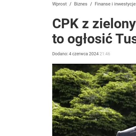
Prawdziwa wartość różnorodności
Wprost
/
Biznes
/
Finanse i inwestycje
CPK z zielon
dodaj
to ogłosić Tu
Farmacja: wzrost pod presją. co czeka branżę do 
Dodano:
4
czerwca
2024
21:46
dodaj
Gen. Pawlikowski: Przywiozłem cenną lekcję z Dani
2