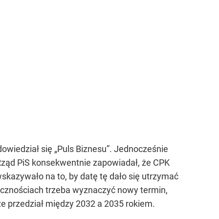
owiedział się „Puls Biznesu”. Jednocześnie
i. Rząd PiS konsekwentnie zapowiadał, że CPK
skazywało na to, by datę tę dało się utrzymać
olicznościach trzeba wyznaczyć nowy termin,
że przedział między 2032 a 2035 rokiem.