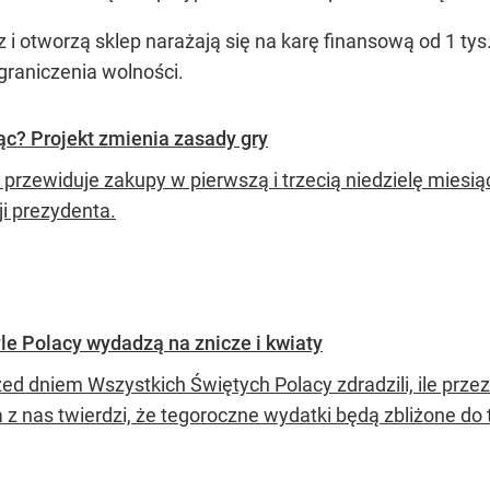
z i otworzą sklep narażają się na karę finansową od 1 ty
graniczenia wolności.
ąc? Projekt zmienia zasady gry
t przewiduje zakupy w pierwszą i trzecią niedzielę miesi
ji prezydenta.
le Polacy wydadzą na znicze i kwiaty
zed dniem Wszystkich Świętych Polacy zdradzili, ile prze
 z nas twierdzi, że tegoroczne wydatki będą zbliżone do 