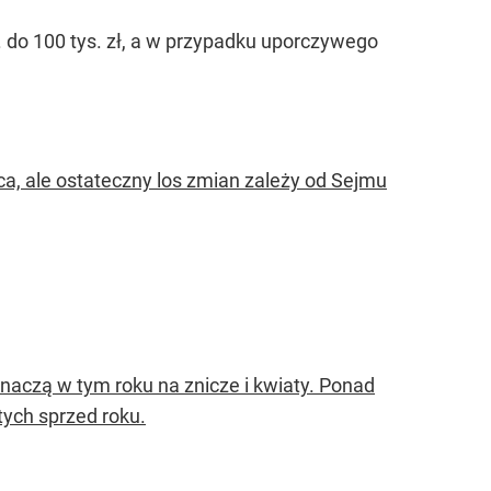
s. do 100 tys. zł, a w przypadku uporczywego
ąca, ale ostateczny los zmian zależy od Sejmu
znaczą w tym roku na znicze i kwiaty. Ponad
tych sprzed roku.