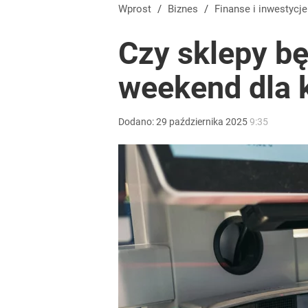
„Nie chodzi o zemstę”. Mocny apel w sprawie ofiar 
Wprost
/
Biznes
/
Finanse i inwestycje
Czy sklepy bę
dodaj
weekend dla 
Pilny komunikat znanego banku. Klientów czekają 
Dodano:
29
października
2025
9:35
dodaj
Farmacja: wzrost pod presją. co czeka branżę do 
1