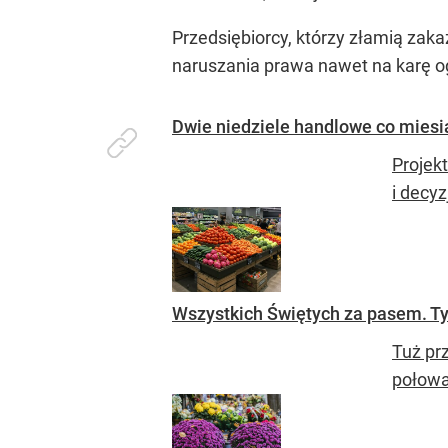
Przedsiębiorcy, którzy złamią zaka
naruszania prawa nawet na karę o
Dwie niedziele handlowe co miesi
Projek
i decyz
Wszystkich Świętych za pasem. Ty
Tuż pr
połowa