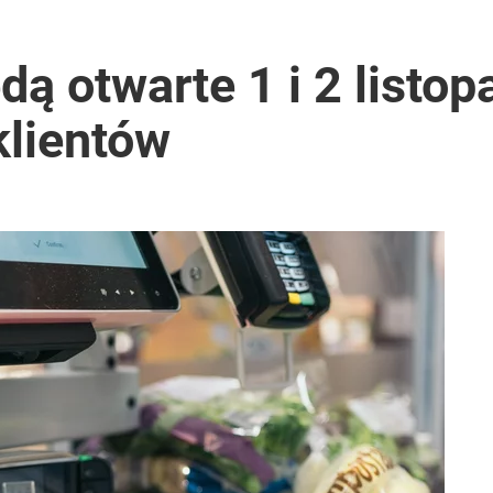
rzezi wołyńskiej
dą otwarte 1 i 2 listo
klientów
utrudnienia
2030 roku?