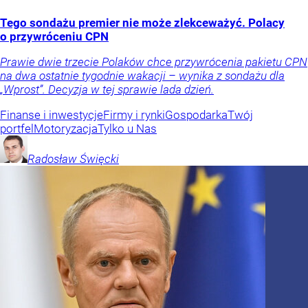
Tego sondażu premier nie może zlekceważyć. Polacy
o przywróceniu CPN
Prawie dwie trzecie Polaków chce przywrócenia pakietu CPN
na dwa ostatnie tygodnie wakacji – wynika z sondażu dla
„Wprost”. Decyzja w tej sprawie lada dzień.
Finanse i inwestycje
Firmy i rynki
Gospodarka
Twój
portfel
Motoryzacja
Tylko u Nas
Radosław
Święcki