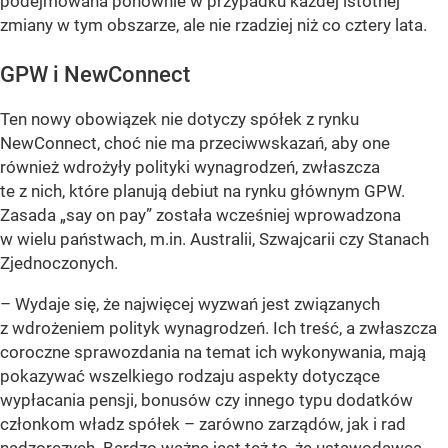
podejmowana ponownie w przypadku każdej istotnej
zmiany w tym obszarze, ale nie rzadziej niż co cztery lata.
GPW i NewConnect
Ten nowy obowiązek nie dotyczy spółek z rynku
NewConnect, choć nie ma przeciwwskazań, aby one
również wdrożyły polityki wynagrodzeń, zwłaszcza
te z nich, które planują debiut na rynku głównym GPW.
Zasada „say on pay” została wcześniej wprowadzona
w wielu państwach, m.in. Australii, Szwajcarii czy Stanach
Zjednoczonych.
– Wydaje się, że najwięcej wyzwań jest związanych
z wdrożeniem polityk wynagrodzeń. Ich treść, a zwłaszcza
coroczne sprawozdania na temat ich wykonywania, mają
pokazywać wszelkiego rodzaju aspekty dotyczące
wypłacania pensji, bonusów czy innego typu dodatków
członkom władz spółek – zarówno zarządów, jak i rad
nadzorczych. Bardzo ważne jest też to, że ustawodawca