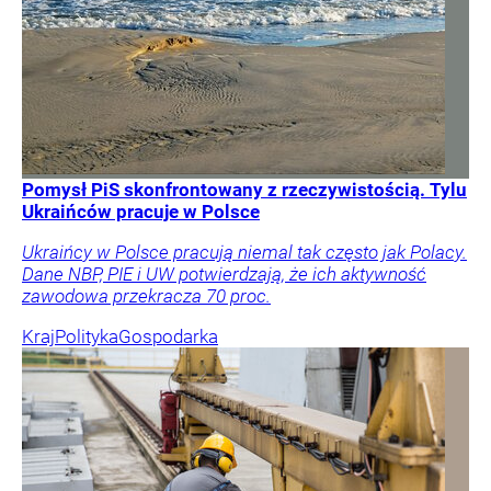
Pomysł PiS skonfrontowany z rzeczywistością. Tylu
Ukraińców pracuje w Polsce
Ukraińcy w Polsce pracują niemal tak często jak Polacy.
Dane NBP, PIE i UW potwierdzają, że ich aktywność
zawodowa przekracza 70 proc.
Kraj
Polityka
Gospodarka