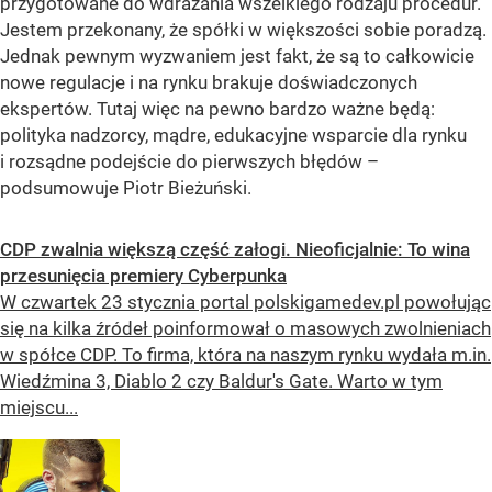
przygotowane do wdrażania wszelkiego rodzaju procedur.
Jestem przekonany, że spółki w większości sobie poradzą.
Jednak pewnym wyzwaniem jest fakt, że są to całkowicie
nowe regulacje i na rynku brakuje doświadczonych
ekspertów. Tutaj więc na pewno bardzo ważne będą:
polityka nadzorcy, mądre, edukacyjne wsparcie dla rynku
i rozsądne podejście do pierwszych błędów –
podsumowuje Piotr Bieżuński.
CDP zwalnia większą część załogi. Nieoficjalnie: To wina
przesunięcia premiery Cyberpunka
W czwartek 23 stycznia portal polskigamedev.pl powołując
się na kilka źródeł poinformował o masowych zwolnieniach
w spółce CDP. To firma, która na naszym rynku wydała m.in.
Wiedźmina 3, Diablo 2 czy Baldur's Gate. Warto w tym
miejscu...