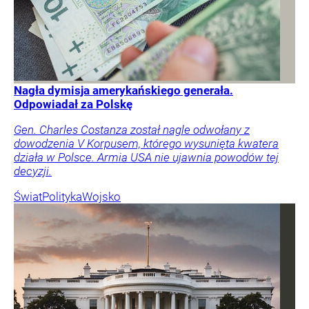
Nagła dymisja amerykańskiego generała.
Odpowiadał za Polskę
Gen. Charles Costanza został nagle odwołany z
dowodzenia V Korpusem, którego wysunięta kwatera
działa w Polsce. Armia USA nie ujawnia powodów tej
decyzji.
Świat
Polityka
Wojsko