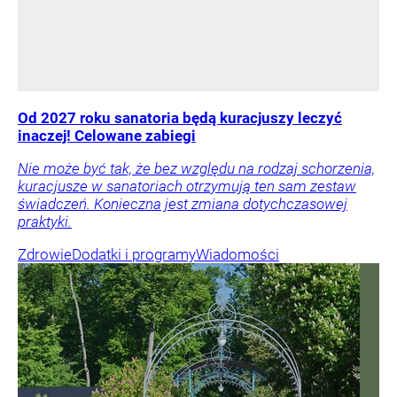
Od 2027 roku sanatoria będą kuracjuszy leczyć
inaczej! Celowane zabiegi
Nie może być tak, że bez względu na rodzaj schorzenia,
kuracjusze w sanatoriach otrzymują ten sam zestaw
świadczeń. Konieczna jest zmiana dotychczasowej
praktyki.
Zdrowie
Dodatki i programy
Wiadomości