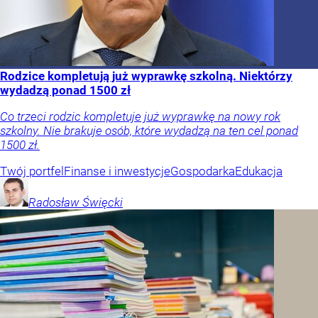
Rodzice kompletują już wyprawkę szkolną. Niektórzy
wydadzą ponad 1500 zł
Co trzeci rodzic kompletuje już wyprawkę na nowy rok
szkolny. Nie brakuje osób, które wydadzą na ten cel ponad
1500 zł.
Twój portfel
Finanse i inwestycje
Gospodarka
Edukacja
Radosław
Święcki