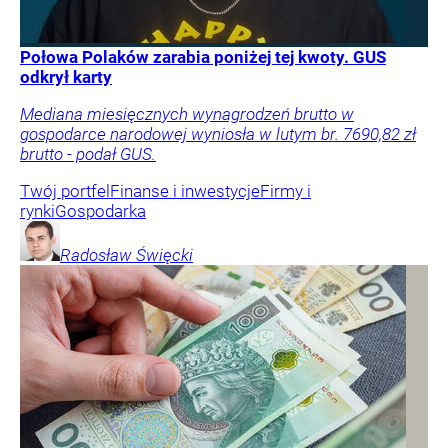
Połowa Polaków zarabia poniżej tej kwoty. GUS
odkrył karty
Mediana miesięcznych wynagrodzeń brutto w
gospodarce narodowej wyniosła w lutym br. 7690,82 zł
brutto - podał GUS.
Twój portfel
Finanse i inwestycje
Firmy i
rynki
Gospodarka
Radosław
Święcki