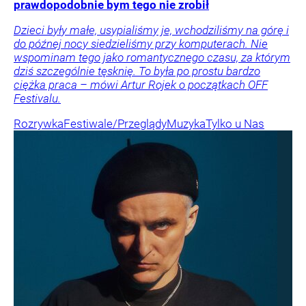
prawdopodobnie bym tego nie zrobił
Dzieci były małe, usypialiśmy je, wchodziliśmy na górę i
do późnej nocy siedzieliśmy przy komputerach. Nie
wspominam tego jako romantycznego czasu, za którym
dziś szczególnie tęsknię. To była po prostu bardzo
ciężka praca – mówi Artur Rojek o początkach OFF
Festivalu.
Rozrywka
Festiwale/Przeglądy
Muzyka
Tylko u Nas