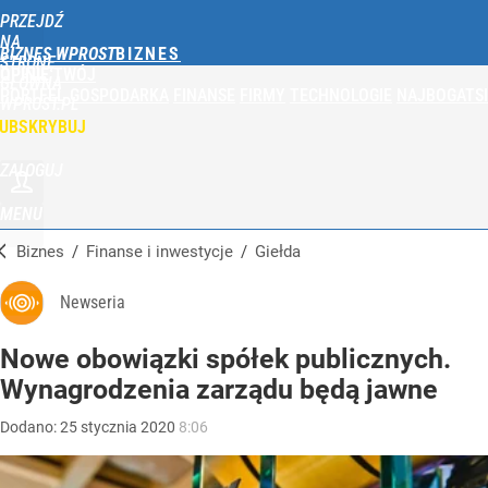
PRZEJDŹ
NA
BIZNES WPROST
STRONĘ
OPINIE
TWÓJ
GŁÓWNĄ
PORTFEL
GOSPODARKA
FINANSE
FIRMY
TECHNOLOGIE
NAJBOGATSI
WPROST.PL
UBSKRYBUJ
ZALOGUJ
MENU
Biznes
/
Finanse i inwestycje
/
Giełda
Newseria
Nowe obowiązki spółek publicznych.
Wynagrodzenia zarządu będą jawne
Dodano:
25
stycznia
2020
8:06