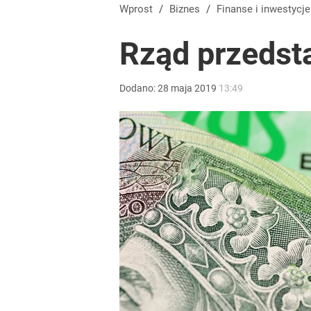
Przepisanie mieszkania kosztuje więcej, niż myślis
Wprost
/
Biznes
/
Finanse i inwestycje
Rząd przedsta
dodaj
Dodano:
28
maja
2019
13:49
Tajemnica paragonów grozy. Tak restauratorzy m
3
Umowy zlecenia i B2B pod lupą. PIP dostała dziesią
dodaj