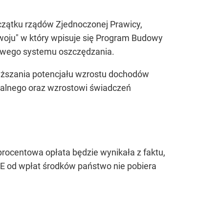
początku rządów Zjednoczonej Prawicy,
zwoju" w który wpisuje się Program Budowy
ałowego systemu oszczędzania.
wyższania potencjału wzrostu dochodów
talnego oraz wzrostowi świadczeń
procentowa opłata będzie wynikała z faktu,
E od wpłat środków państwo nie pobiera