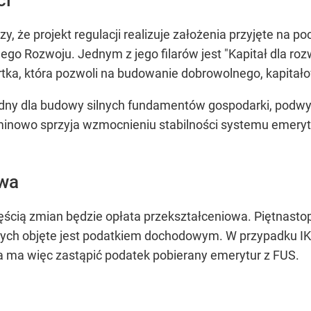
zy, że projekt regulacji realizuje założenia przyjęte na 
nego Rozwoju. Jednym z jego filarów jest "Kapitał dla ro
furtka, która pozwoli na budowanie dobrowolnego, kapit
zbędny dla budowy silnych fundamentów gospodarki, pod
rminowo sprzyja wzmocnieniu stabilności systemu emery
owa
ęścią zmian będzie opłata przekształceniowa. Piętnasto
ych objęte jest podatkiem dochodowym. W przypadku IK
a ma więc zastąpić podatek pobierany emerytur z FUS.