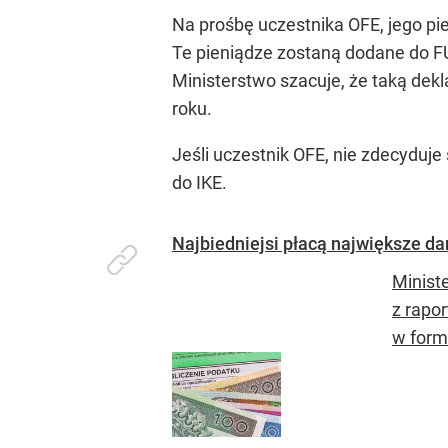
Na prośbę uczestnika OFE, jego p
Te pieniądze zostaną dodane do FUS
Ministerstwo szacuje, że taką dek
roku.
Jeśli uczestnik OFE, nie zdecyduje 
do IKE.
Najbiedniejsi płacą największe da
Minist
z rapor
w form