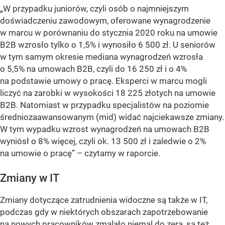
„W przypadku juniorów, czyli osób o najmniejszym
doświadczeniu zawodowym, oferowane wynagrodzenie
w marcu w porównaniu do stycznia 2020 roku na umowie
B2B wzrosło tylko o 1,5% i wynosiło 6 500 zł. U seniorów
w tym samym okresie mediana wynagrodzeń wzrosła
o 5,5% na umowach B2B, czyli do 16 250 zł i o 4%
na podstawie umowy o pracę. Eksperci w marcu mogli
liczyć na zarobki w wysokości 18 225 złotych na umowie
B2B. Natomiast w przypadku specjalistów na poziomie
średniozaawansowanym (mid) widać najciekawsze zmiany.
W tym wypadku wzrost wynagrodzeń na umowach B2B
wyniósł o 8% więcej, czyli ok. 13 500 zł i zaledwie o 2%
na umowie o pracę”
– czytamy w raporcie.
Zmiany w IT
Zmiany dotyczące zatrudnienia widoczne są także w IT,
podczas gdy w niektórych obszarach zapotrzebowanie
na nowych pracowników zmalało niemal do zera, są też