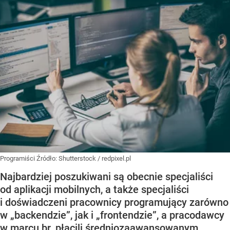
Programiści
Źródło:
Shutterstock
/
redpixel.pl
Najbardziej poszukiwani są obecnie specjaliści
od aplikacji mobilnych, a także specjaliści
i doświadczeni pracownicy programujący zarówno
w „backendzie”, jak i „frontendzie”, a pracodawcy
w marcu br. płacili średniozaawansowanym