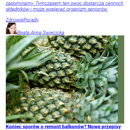
zapominamy. Tymczasem ten owoc dostarcza cennych
składników i może wspierać organizm seniorów.
Zdrowie
Porady
Beata Anna
Święcicka
Koniec sporów o remont balkonów? Nowe przepisy