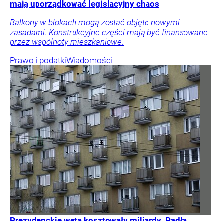
mają uporządkować legislacyjny chaos
Balkony w blokach mogą zostać objęte nowymi
zasadami. Konstrukcyjne części mają być finansowane
przez wspólnoty mieszkaniowe.
Prawo i podatki
Wiadomości
Prezydenckie weta kosztowały miliardy. Padła