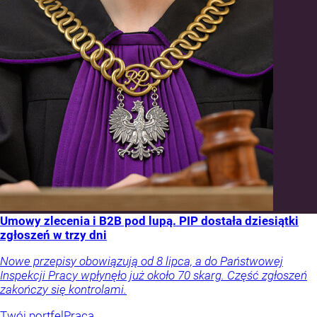
Umowy zlecenia i B2B pod lupą. PIP dostała dziesiątki
zgłoszeń w trzy dni
Nowe przepisy obowiązują od 8 lipca, a do Państwowej
Inspekcji Pracy wpłynęło już około 70 skarg. Część zgłoszeń
zakończy się kontrolami.
Twój portfel
Praca