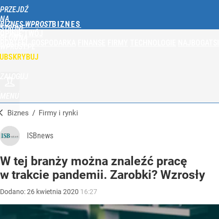
PRZEJDŹ
NA
BIZNES WPROST
STRONĘ
OPINIE
TWÓJ
GŁÓWNĄ
PORTFEL
GOSPODARKA
FINANSE
FIRMY
TECHNOLOGIE
NAJBOGATSI
WPROST.PL
UBSKRYBUJ
ZALOGUJ
MENU
Biznes
/
Firmy i rynki
ISBnews
W tej branży można znaleźć pracę
w trakcie pandemii. Zarobki? Wzrosły
Dodano:
26
kwietnia
2020
16:27