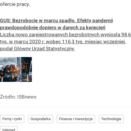
ofercie pracy.
GUS: Bezrobocie w marcu spadło. Efekty pandemii
prawdopodobnie dopiero w danych za kwiecień
Liczba nowo zarejestrowanych bezrobotnych wyniosła 98,6
tys. w marcu 2020 r. wobec 116,3 tys. miesiąc wcześniej,
podał Główny Urząd Statystyczny.
Źródło:
ISBnews
Firmy i rynki
Gospodarka
Finanse i inwestycje
Technologie
Internet