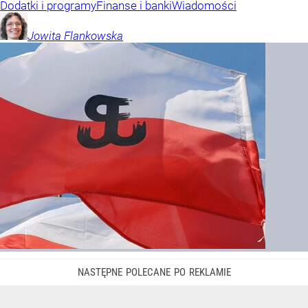
Dodatki i programy
Finanse i banki
Wiadomości
Jowita
Flankowska