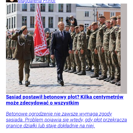
Magdalena
Frindt
Sąsiad postawił betonowy płot? Kilka centymetrów
może zdecydować o wszystkim
Betonowe ogrodzenie nie zawsze wymaga zgody
sąsiada. Problem pojawia się wtedy, gdy płot przekracza
granicę działki lub staje dokładnie na niej.