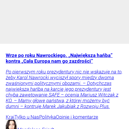
Wrze po roku Nawrockiego. „Największa hańba”
kontra „Cała Europa nam go zazdrości”
Po pierwszym roku prezydentury nic nie wskazuje na to,
żeby Karol Nawrocki wyciszył spory między dwoma
zwaśnionymi politycznymi obozami. – Dotychczas
największą hańbą na karcie jego prezydentury jest
chyba zawetowanie SAFE – ocenia Mariusz Witczak z
KO. – Mamy głowę państwa, z której możemy być
dumni – kontruje Marek Jakubiak z Rozwoju Plus.
Kraj
Tylko u Nas
Polityka
Opinie i komentarze