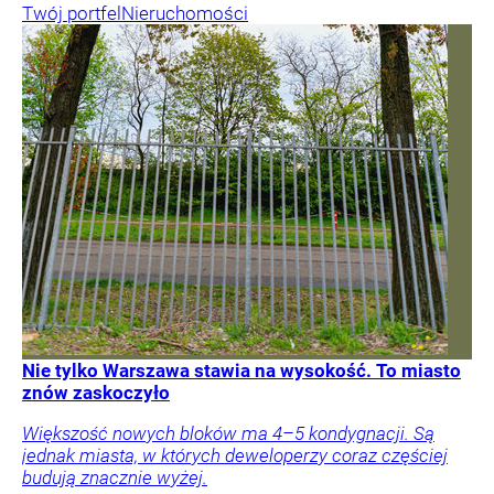
Twój portfel
Nieruchomości
Nie tylko Warszawa stawia na wysokość. To miasto
znów zaskoczyło
Większość nowych bloków ma 4–5 kondygnacji. Są
jednak miasta, w których deweloperzy coraz częściej
budują znacznie wyżej.