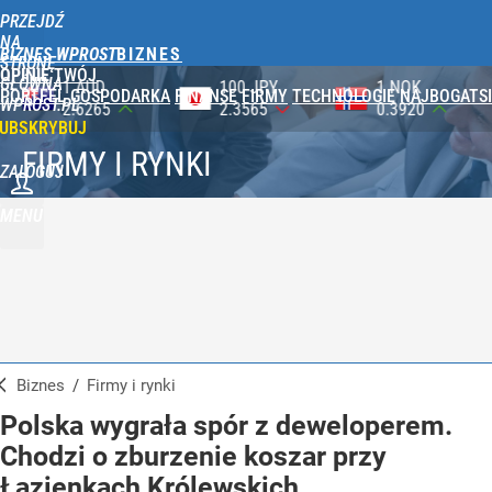
PRZEJDŹ
NA
BIZNES WPROST
STRONĘ
OPINIE
TWÓJ
GŁÓWNĄ
100 JPY
1 NOK
1 DKK
PORTFEL
GOSPODARKA
FINANSE
FIRMY
TECHNOLOGIE
NAJBOGATSI
WPROST.PL
2.3565
0.3920
0.5753
UBSKRYBUJ
FIRMY I RYNKI
ZALOGUJ
MENU
Biznes
/
Firmy i rynki
Polska wygrała spór z deweloperem.
Chodzi o zburzenie koszar przy
Łazienkach Królewskich