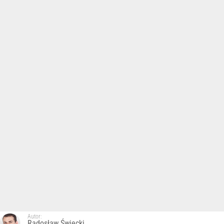
Autor:
Radosław Święcki