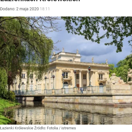
Dodano:
2
maja
2020
18:11
Łazienki Królewskie
Źródło:
Fotolia
/
istremes