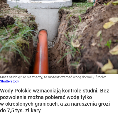
Masz studnię? To nie znaczy, że możesz czerpać wodę do woli
/ Źródło:
Shutterstock
Wody Polskie wzmacniają kontrole studni. Bez
pozwolenia można pobierać wodę tylko
w określonych granicach, a za naruszenia grozi
do 7,5 tys. zł kary.