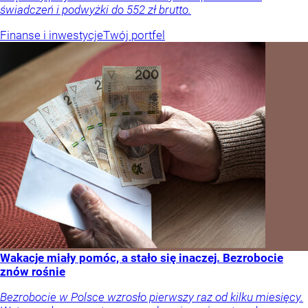
świadczeń i podwyżki do 552 zł brutto.
Finanse i inwestycje
Twój portfel
Wakacje miały pomóc, a stało się inaczej. Bezrobocie
znów rośnie
Bezrobocie w Polsce wzrosło pierwszy raz od kilku miesięcy.