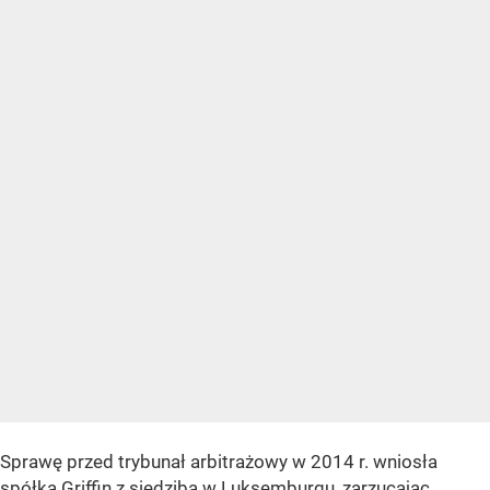
Sprawę przed trybunał arbitrażowy w 2014 r. wniosła
spółka Griffin z siedzibą w Luksemburgu, zarzucając