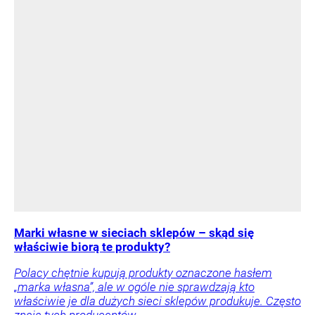
Marki własne w sieciach sklepów – skąd się
właściwie biorą te produkty?
Polacy chętnie kupują produkty oznaczone hasłem
„marka własna”, ale w ogóle nie sprawdzają kto
właściwie je dla dużych sieci sklepów produkuje. Często