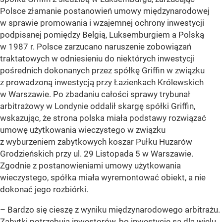
Polsce złamanie postanowień umowy międzynarodowej
w sprawie promowania i wzajemnej ochrony inwestycji
podpisanej pomiędzy Belgią, Luksemburgiem a Polską
w 1987 r. Polsce zarzucano naruszenie zobowiązań
traktatowych w odniesieniu do niektórych inwestycji
pośrednich dokonanych przez spółkę Griffin w związku
z prowadzoną inwestycją przy Łazienkach Królewskich
w Warszawie. Po zbadaniu całości sprawy trybunał
arbitrażowy w Londynie oddalił skargę spółki Griffin,
wskazując, że strona polska miała podstawy rozwiązać
umowę użytkowania wieczystego w związku
z wyburzeniem zabytkowych koszar Pułku Huzarów
Grodzieńskich przy ul. 29 Listopada 5 w Warszawie.
Zgodnie z postanowieniami umowy użytkowania
wieczystego, spółka miała wyremontować obiekt, a nie
dokonać jego rozbiórki.
– Bardzo się cieszę z wyniku międzynarodowego arbitrażu.
Zabytki potrzebują inwestorów, bo inwestycje są dla wielu