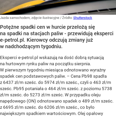
Jazda samochodem, zdjęcie ilustracyjne
/ Źródło:
Shutterstock
Potężne spadki cen w hurcie przełożą się
na spadki na stacjach paliw - przewidują eksperci
e-petrol.pl. Kierowcy odczują zmiany już
w nadchodzącym tygodniu.
Eksperci e-petrol.pl wskazują na dość dobrą sytuacją
na hurtowym rynku paliw na początku sierpnia.
W pierwszym tygodniu miesiąca odnotowano wyraźny
spadek cen podstawowych paliw. –
Cena Pb98 spadła
z 6437 zł/m sześc. do 5974 zł/m sześc., czyli o 463 zł/m
sześc. Pb95 potaniała o 464 zł/m sześc. z poziomu 5738
zł/m sześc. do 5273 zł/m sześc. W przypadku oleju
napędowego (ON) odnotowano spadek o 489 zł/m sześc.
z 6695 zł/m sześc. do 6206 zł/m sześc., co było
największym spadkiem wartościowym. Olej opałowy