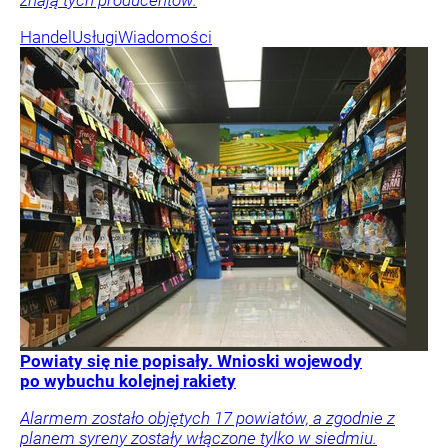
znają tych producentów.
Handel
Usługi
Wiadomości
Powiaty się nie popisały. Wnioski wojewody
po wybuchu kolejnej rakiety
Alarmem zostało objętych 17 powiatów, a zgodnie z
planem syreny zostały włączone tylko w siedmiu.