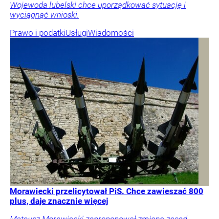
Wojewoda lubelski chce uporządkować sytuację i
wyciągnąć wnioski.
Prawo i podatki
Usługi
Wiadomości
Morawiecki przelicytował PiS. Chce zawieszać 800
plus, daje znacznie więcej