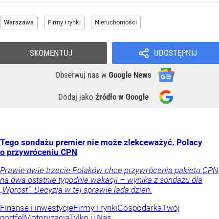
Warszawa
Firmy i rynki
Nieruchomości
SKOMENTUJ
UDOSTĘPNIJ
Obserwuj nas
w
Google News
Dodaj jako
źródło w Google
Tego sondażu premier nie może zlekceważyć. Polacy
o przywróceniu CPN
Prawie dwie trzecie Polaków chce przywrócenia pakietu CPN
na dwa ostatnie tygodnie wakacji – wynika z sondażu dla
„Wprost”. Decyzja w tej sprawie lada dzień.
Finanse i inwestycje
Firmy i rynki
Gospodarka
Twój
portfel
Motoryzacja
Tylko u Nas