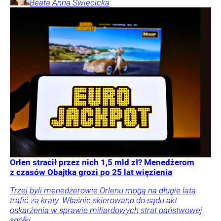
Beata Anna
Święcicka
Orlen stracił przez nich 1,5 mld zł? Menedżerom
z czasów Obajtka grozi po 25 lat więzienia
Trzej byli menedżerowie Orlenu mogą na długie lata
trafić za kraty. Właśnie skierowano do sądu akt
oskarżenia w sprawie miliardowych strat państwowej
spółki.