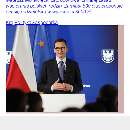
Mateusz Morawiecki zaproponował zmianę zasad
wspierania polskich rodzin. Zamiast 800 plus proponuje
pensję rodzicielską w wysokości 3600 zł.
Kraj
Polityka
Gospodarka