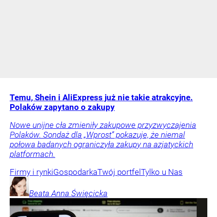
Temu, Shein i AliExpress już nie takie atrakcyjne.
Polaków zapytano o zakupy
Nowe unijne cła zmieniły zakupowe przyzwyczajenia
Polaków. Sondaż dla „Wprost” pokazuje, że niemal
połowa badanych ograniczyła zakupy na azjatyckich
platformach.
Firmy i rynki
Gospodarka
Twój portfel
Tylko u Nas
Beata Anna
Święcicka