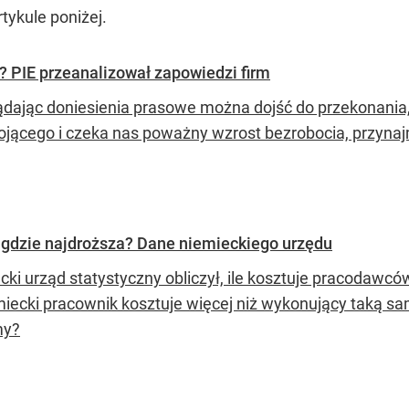
tykule poniżej.
 PIE przeanalizował zapowiedzi firm
ądając doniesienia prasowe można dojść do przekonania, 
ojącego i czeka nas poważny wzrost bezrobocia, przynaj
a gdzie najdroższa? Dane niemieckiego urzędu
cki urząd statystyczny obliczył, ile kosztuje pracodawcó
miecki pracownik kosztuje więcej niż wykonujący taką sam
y?