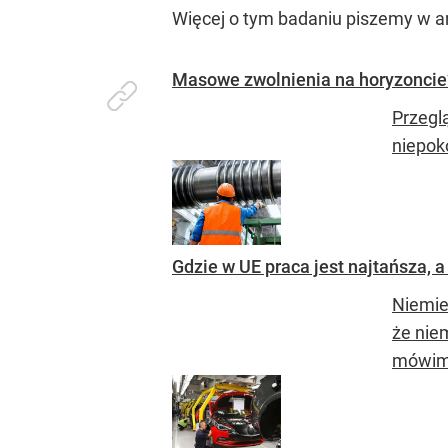
Więcej o tym badaniu piszemy w ar
Masowe zwolnienia na horyzoncie?
Przegl
niepok
Gdzie w UE praca jest najtańsza, 
Niemie
że nie
mówim