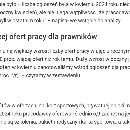
ie było – liczba ogłoszeń była w kwietniu 2024 roku nie
czny kwiecień), ale nie ulega wątpliwości, że pracodawc
byli w ostatnim roku” – napisał we wstępie do analizy.
ej ofert pracy dla prawników
niu największy wzrost liczby ofert pracy w ujęciu roczn
0 proc. więcej ofert niż rok temu. Duży wzrost widoczny 
 ofert w kwietniu zanotowaliśmy wśród ogłoszeń dla prac
 proc. r/r)” – czytamy w zestawieniu.
itów w ofertach, np. kart sportowych, prywatnej opieki 
24 roku pracodawcy oferowali średnio 6,9 zachęt na jedn
ne są szkolenia, pakiet medyczny i karta sportowa, a t