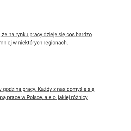
że na rynku pracy dzieje się cos bardzo
mniej w niektórych regionach.
w godzina pracy. Każdy z nas domyśla się,
ą prace w Polsce, ale o jakiej różnicy