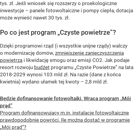
tys. zł. Jeśli wniosek się rozszerzy o proekologiczne
inwestycje – panele fotowoltaiczne i pompy ciepła, dotacja
może wynieść nawet 30 tys. zł.
Po co jest program „Czyste powietrze”?
Dzięki programowi rząd (i wszystkie unijne rządy) walczy
o modernizację domów,
zmniejszenie zanieczyszczenia
powietrza
i likwidację smogu oraz emisji CO2. Jak podaje
resort rozwoju
budżet
programu „Czyste Powietrze” na lata
2018-2029 wynosi 103 mld zł. Na razie (dane z końca
kwietnia) wydano ułamek tej kwoty – 2,8 mld zł.
Będzie dofinansowanie fotowoltaiki. Wraca program „Mój
prąd”
Program dofinansowujący m.in. instalacje fotowoltaiczne
prawdopodobnie powróci. Ile można dostać w programie
„Mój prąd”?