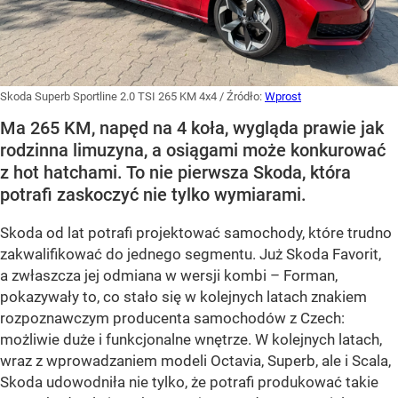
Skoda Superb Sportline 2.0 TSI 265 KM 4x4
/ Źródło:
Wprost
Ma 265 KM, napęd na 4 koła, wygląda prawie jak
rodzinna limuzyna, a osiągami może konkurować
z hot hatchami. To nie pierwsza Skoda, która
potrafi zaskoczyć nie tylko wymiarami.
Skoda od lat potrafi projektować samochody, które trudno
zakwalifikować do jednego segmentu. Już Skoda Favorit,
a zwłaszcza jej odmiana w wersji kombi – Forman,
pokazywały to, co stało się w kolejnych latach znakiem
rozpoznawczym producenta samochodów z Czech:
możliwie duże i funkcjonalne wnętrze. W kolejnych latach,
wraz z wprowadzaniem modeli Octavia, Superb, ale i Scala,
Skoda udowodniła nie tylko, że potrafi produkować takie