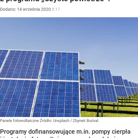
Dodano:
14
września
2020
8:17
Panele fotowoltaiczne
Źródło:
Unsplash
/
Zbynek Burival
Programy dofinansowujące m.in. pompy cierpła