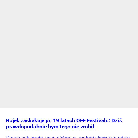
Rojek zaskakuje po 19 latach OFF Festivalu: Dziś
prawdopodobnie bym tego nie zrobił
Dzieci były małe, usypialiśmy je, wchodziliśmy na górę i