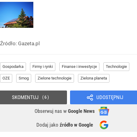
Źródło:
Gazeta.pl
Gospodarka
Firmy i rynki
Finanse i inwestycje
Technologie
OZE
Smog
Zielone technologie
Zielona planeta
SKOMENTUJ
UDOSTĘPNIJ
6
Obserwuj nas
w
Google News
Dodaj jako
źródło w Google