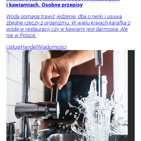
i kawiarniach. Osobne przepisy
Woda pomaga trawić jedzenie, dba o nerki i usuwa
zbędne rzeczy z organizmu. W wielu krajach karafka z
wodą w restauracji czy w kawiarni jest darmowa. Ale
nie w Polsce.
Usługi
Handel
Wiadomości