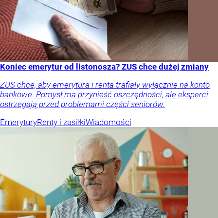
Koniec emerytur od listonosza? ZUS chce dużej zmiany
ZUS chce, aby emerytura i renta trafiały wyłącznie na konto
bankowe. Pomysł ma przynieść oszczędności, ale eksperci
ostrzegają przed problemami części seniorów.
Emerytury
Renty i zasiłki
Wiadomości