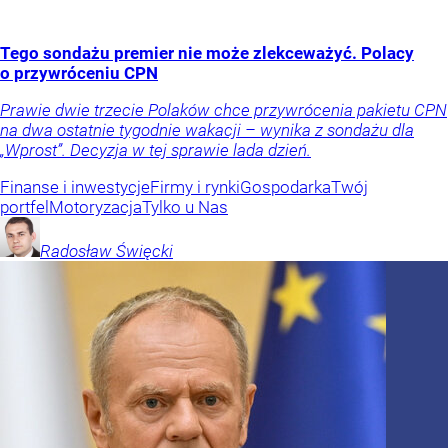
Tego sondażu premier nie może zlekceważyć. Polacy
o przywróceniu CPN
Prawie dwie trzecie Polaków chce przywrócenia pakietu CPN
na dwa ostatnie tygodnie wakacji – wynika z sondażu dla
„Wprost”. Decyzja w tej sprawie lada dzień.
Finanse i inwestycje
Firmy i rynki
Gospodarka
Twój
portfel
Motoryzacja
Tylko u Nas
Radosław
Święcki