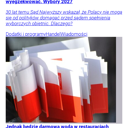
wyegzekwować. Wybory 2027
30 lat temu Sąd Najwyższy wskazał, że Polacy nie mogą
się od polityków domagać przed sądem spełnienia
wyborczych obietnic. Dlaczego?
Dodatki i programy
Handel
Wiadomości
Jednak będzie darmowa woda w restauracjach