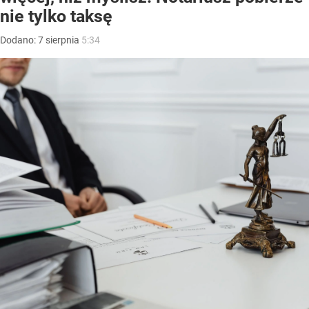
nie tylko taksę
Dodano:
7
sierpnia
5:34