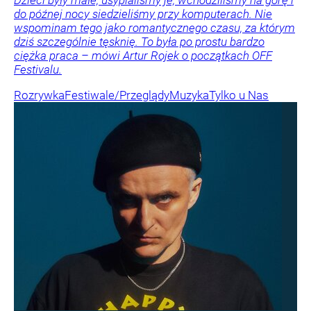
do późnej nocy siedzieliśmy przy komputerach. Nie
wspominam tego jako romantycznego czasu, za którym
dziś szczególnie tęsknię. To była po prostu bardzo
ciężka praca – mówi Artur Rojek o początkach OFF
Festivalu.
Rozrywka
Festiwale/Przeglądy
Muzyka
Tylko u Nas