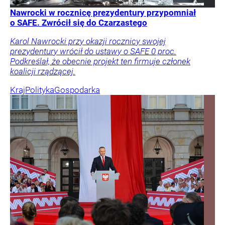
Nawrocki w rocznicę prezydentury przypomniał
o SAFE. Zwrócił się do Czarzastego
Karol Nawrocki przy okazji rocznicy swojej
prezydentury wrócił do ustawy o SAFE 0 proc.
Podkreślał, że obecnie projekt ten firmuje członek
koalicji rządzącej.
Kraj
Polityka
Gospodarka