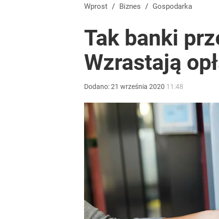
Wielkie pieniądze w Eurojackpot. Polak zgarnął po
Wprost
/
Biznes
/
Gospodarka
Tak banki prz
dodaj
Wzrastają opł
Tajemnica paragonów grozy. Tak restauratorzy m
Dodano:
21
września
2020
11:48
dodaj
Blisko 200 tys. takich aktów w rok. Polacy masow
dodaj