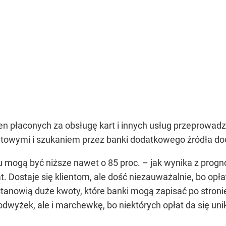
cen płaconych za obsługę kart i innych usług przeprowadz
ntowymi i szukaniem przez banki dodatkowego źródła do
 mogą być niższe nawet o 85 proc. – jak wynika z progn
. Dostaje się klientom, ale dość niezauważalnie, bo opła
e stanowią duże kwoty, które banki mogą zapisać po stron
 podwyżek, ale i marchewkę, bo niektórych opłat da się uni