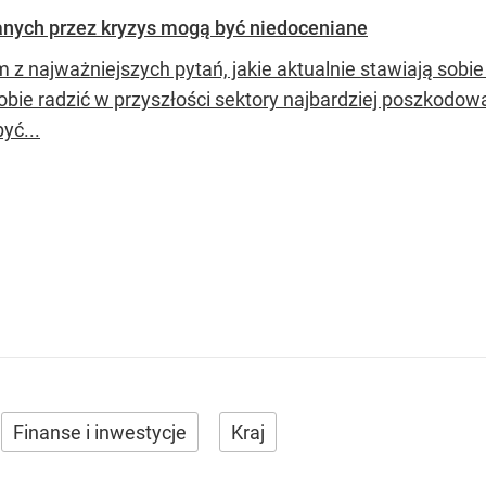
anych przez kryzys mogą być niedoceniane
z najważniejszych pytań, jakie aktualnie stawiają sobie 
bie radzić w przyszłości sektory najbardziej poszkodowane
yć...
Finanse i inwestycje
Kraj