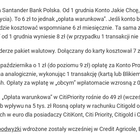
antander Bank Polska. Od 1 grudnia Konto Jakie Chcę, 
ycia). To 6 zł to jednak „opłata warunkowa”. Jeśli konto 
 będzie kosztować wspomniane 6 zł miesięcznie. Ta sama
od 1 grudnia wyniesie 8 zł (w przypadku 1 transakcji nie
rze pakiet walutowy. Dołączany do karty kosztował 7 zł
października o 1 zł (do poziomu 9 zł) opłatę za Konto Pr
 analogicznie, wykonując 1 transakcję (kartą lub Blikie
h. Opłaty za wpłatę w „obcym” wpłatomacie wzrosną z 0,
Opłata warunkowa” w CitiPriority rośnie do 49 zł (wcześ
ub wpływu na 5 tys. zł Rosną opłaty w rachunku Citigold
euro dla posiadaczy CitiKont, Citi Priority, Citigold i Ci
podwyżki
wdrożone zostały wcześniej w Credit Agricole, B