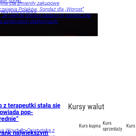
ej spółki.
jne cła zmieniły zakupowe
zajenia Polaków. Sondaż dla „Wprost”
tyka
Gospodarka
, że niemal połowa badanych ograniczyła
a azjatyckich platformach.
nna
spodarka
Twój
ka
ylko u
z terapeutki stała się
Kursy walut
powiada pop-
rednie”
Kurs
Kurs kupna
Kurs
sprzedaży
wa Woydyłło-Osiatyńska z
 Frank największym