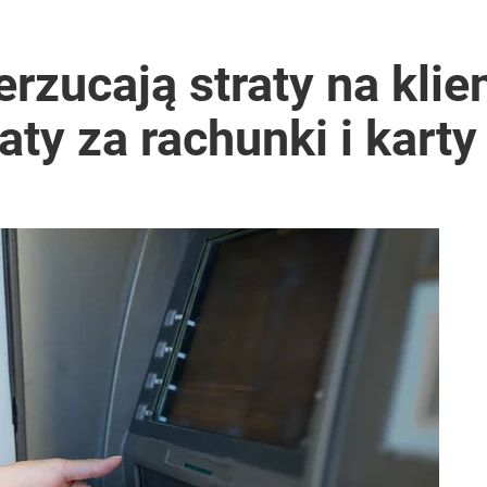
nad dwa miliony złotych
erzucają straty na klie
aty za rachunki i karty
anipulują cenami nad morzem
o przekazują sobie nieruchomości