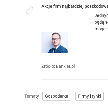
Akcje firm najbardziej poszkodow
Jednym 
będą so
mogą b
Źródło:
Bankier.pl
Gospodarka
Firmy i rynki