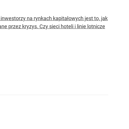
inwestorzy na rynkach kapitałowych jest to, jak
 przez kryzys. Czy sieci hoteli i linie lotnicze