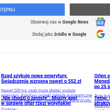
STĘPNIJ
Obserwuj nas
w
Google News
Dodaj jako
źródło w Google
Rząd szykuje nowe emerytury.
Orlen s
Świadczenia wzrosną nawet o 552 zł
Menedż
po 25 l
Nawet 200 tys. osób może dostać wyższe
emerytury. Rządowy projekt zakłada automatyczne
Trzej by
„Nie chodzi o zemstę”. Mocny apel
Temu, S
przeliczenie świadczeń i podwyżki do 552 zł brutto.
trafić z
w sprawie ofiar rzezi wołyńskiej
atrakc
oskarżen
Finanse i