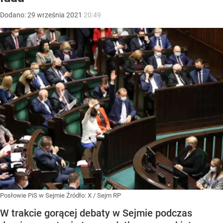
Dodano:
29
września
2021
20:49
Posłowie PiS w Sejmie
Źródło:
X
/
Sejm RP
W trakcie gorącej debaty w Sejmie podczas