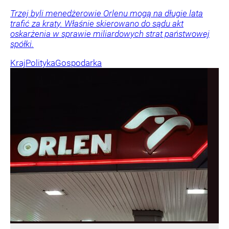
Trzej byli menedżerowie Orlenu mogą na długie lata
trafić za kraty. Właśnie skierowano do sądu akt
oskarżenia w sprawie miliardowych strat państwowej
spółki.
Kraj
Polityka
Gospodarka