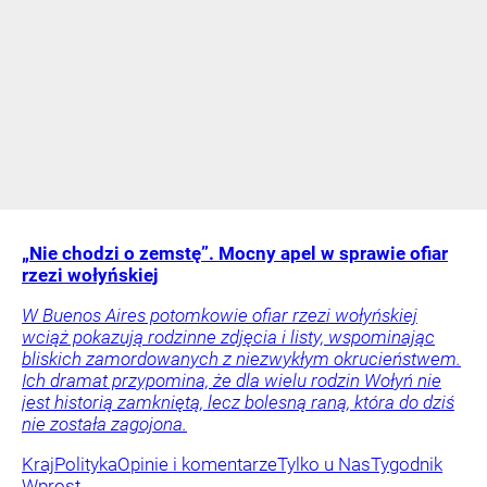
„Nie chodzi o zemstę”. Mocny apel w sprawie ofiar
rzezi wołyńskiej
W Buenos Aires potomkowie ofiar rzezi wołyńskiej
wciąż pokazują rodzinne zdjęcia i listy, wspominając
bliskich zamordowanych z niezwykłym okrucieństwem.
Ich dramat przypomina, że dla wielu rodzin Wołyń nie
jest historią zamkniętą, lecz bolesną raną, która do dziś
nie została zagojona.
Kraj
Polityka
Opinie i komentarze
Tylko u Nas
Tygodnik
Wprost