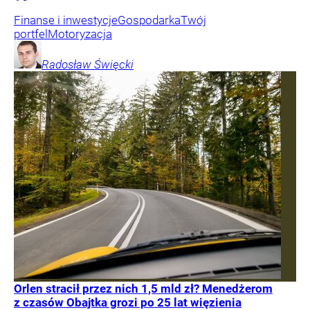
Finanse i inwestycje
Gospodarka
Twój
portfel
Motoryzacja
Radosław
Święcki
Orlen stracił przez nich 1,5 mld zł? Menedżerom
z czasów Obajtka grozi po 25 lat więzienia