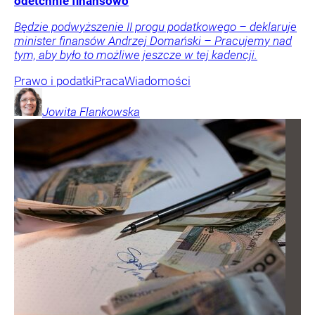
odetchnie finansowo
Będzie podwyższenie II progu podatkowego – deklaruje
minister finansów Andrzej Domański – Pracujemy nad
tym, aby było to możliwe jeszcze w tej kadencji.
Prawo i podatki
Praca
Wiadomości
Jowita
Flankowska