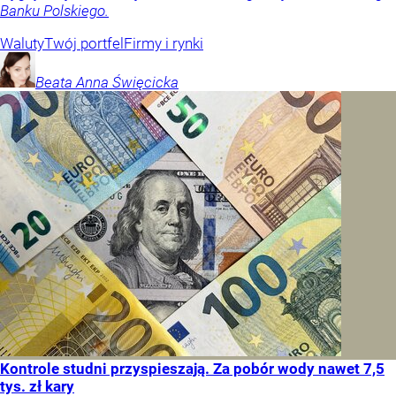
Banku Polskiego.
Waluty
Twój portfel
Firmy i rynki
Beata Anna
Święcicka
Kontrole studni przyspieszają. Za pobór wody nawet 7,5
tys. zł kary