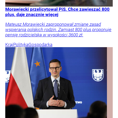
Morawiecki przelicytował PiS. Chce zawieszać 800
plus, daje znacznie więcej
Mateusz Morawiecki zaproponował zmianę zasad
wspierania polskich rodzin. Zamiast 800 plus proponuje
pensję rodzicielską w wysokości 3600 zł.
Kraj
Polityka
Gospodarka