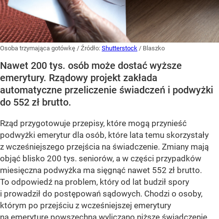
Osoba trzymająca gotówkę
/ Źródło:
Shutterstock
/
Blaszko
Nawet 200 tys. osób może dostać wyższe
emerytury. Rządowy projekt zakłada
automatyczne przeliczenie świadczeń i podwyżki
do 552 zł brutto.
Rząd przygotowuje przepisy, które mogą przynieść
podwyżki emerytur dla osób, które lata temu skorzystały
z wcześniejszego przejścia na świadczenie. Zmiany mają
objąć blisko 200 tys. seniorów, a w części przypadków
miesięczna podwyżka ma sięgnąć nawet 552 zł brutto.
To odpowiedź na problem, który od lat budził spory
i prowadził do postępowań sądowych. Chodzi o osoby,
którym po przejściu z wcześniejszej emerytury
na emeryturę powszechną wyliczano niższe świadczenie.