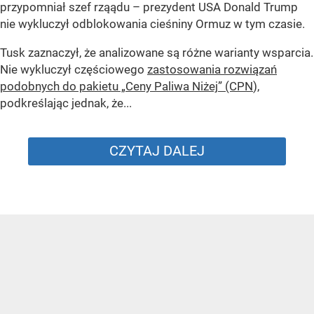
przypomniał szef rząądu – prezydent USA Donald Trump
nie wykluczył odblokowania cieśniny Ormuz w tym czasie.
Tusk zaznaczył, że analizowane są różne warianty wsparcia.
Nie wykluczył częściowego
zastosowania rozwiązań
podobnych do pakietu „Ceny Paliwa Niżej” (CPN
),
podkreślając jednak, że...
CZYTAJ DALEJ