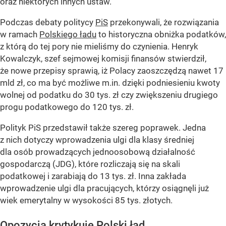
oraz niektórych innych ustaw.
Podczas debaty politycy
PiS
przekonywali, że rozwiązania
w ramach
Polskiego ładu
to historyczna obniżka podatków,
z którą do tej pory nie mieliśmy do czynienia. Henryk
Kowalczyk, szef sejmowej komisji finansów stwierdził,
że nowe przepisy sprawią, iż Polacy zaoszczędzą nawet 17
mld zł, co ma być możliwe m.in. dzięki podniesieniu kwoty
wolnej od podatku do 30 tys. zł czy zwiększeniu drugiego
progu podatkowego do 120 tys. zł.
Polityk PiS przedstawił także szereg poprawek. Jedna
z nich dotyczy wprowadzenia ulgi dla klasy średniej
dla osób prowadzących jednoosobową działalność
gospodarczą (JDG), które rozliczają się na skali
podatkowej i zarabiają do 13 tys. zł. Inna zakłada
wprowadzenie ulgi dla pracujących, którzy osiągnęli już
wiek emerytalny w wysokości 85 tys. złotych.
Opozycja krytykuje Polski ład