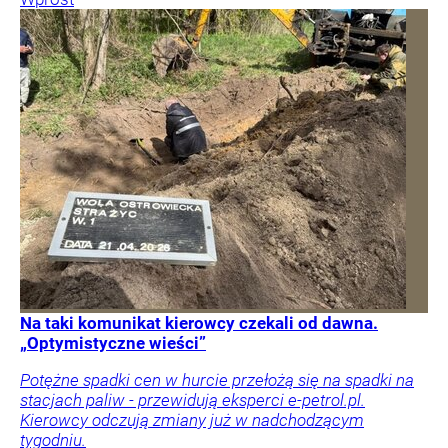
Na taki komunikat kierowcy czekali od dawna.
„Optymistyczne wieści”
Potężne spadki cen w hurcie przełożą się na spadki na
stacjach paliw - przewidują eksperci e-petrol.pl.
Kierowcy odczują zmiany już w nadchodzącym
tygodniu.