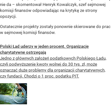
nie da – skomentował Henryk Kowalczyk, szef sejmowej
komisji finansów odpowiadając na krytykę ze strony
opozycji.
Ostatecznie projekty zostały ponownie skierowane do prac
w sejmowej komisji finansów.
Polski Ład uderzy w jeden procent. Organizacje
charytatywne ostrzegają
Jedno z głównych założeń podatkowych Polskiego Ładu,
czyli podwyższenie kwoty wolnej do 30 tys. zł, może
oznaczać duże problemy dla organizacji charytatywnych,
czy fundacji. Chodzi o 1 proc. podatku PIT.