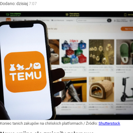
Dodano:
dzisiaj
7:07
Koniec tanich zakupów na chińskich platformach
/ Źródło:
Shutterstock