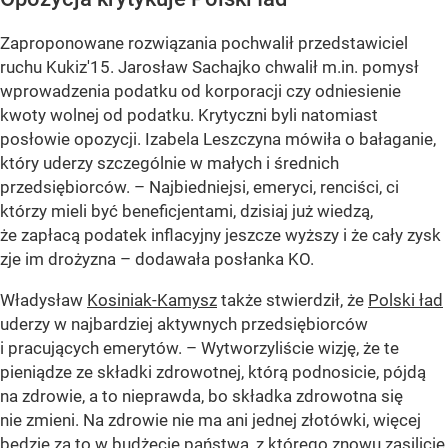
Zaproponowane rozwiązania pochwalił przedstawiciel
ruchu Kukiz'15. Jarosław Sachajko chwalił m.in. pomysł
wprowadzenia podatku od korporacji czy odniesienie
kwoty wolnej od podatku. Krytyczni byli natomiast
posłowie opozycji. Izabela Leszczyna mówiła o bałaganie,
który uderzy szczególnie w małych i średnich
przedsiębiorców. – Najbiedniejsi, emeryci, renciści, ci
którzy mieli być beneficjentami, dzisiaj już wiedzą,
że zapłacą podatek inflacyjny jeszcze wyższy i że cały zysk
zje im drożyzna – dodawała posłanka KO.
Władysław
Kosiniak-Kamysz
także stwierdził, że
Polski ład
uderzy w najbardziej aktywnych przedsiębiorców
i pracujących emerytów. – Wytworzyliście wizję, że te
pieniądze ze składki zdrowotnej, którą podnosicie, pójdą
na zdrowie, a to nieprawda, bo składka zdrowotna się
nie zmieni. Na zdrowie nie ma ani jednej złotówki, więcej
będzie za to w budżecie państwa, z którego znowu zasilicie