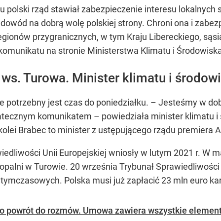
 polski rząd stawiał zabezpieczenie interesu lokalnych s
y dowód na dobrą wolę polskiej strony. Chroni ona i zabez
egionów przygranicznych, w tym Kraju Libereckiego, sąs
omunikatu na stronie Ministerstwa Klimatu i Środowiska
ws. Turowa. Minister klimatu i środo
 potrzebny jest czas do poniedziałku. – Jesteśmy w do
atecznym komunikatem – powiedziała minister klimatu i
kolei Brabec to minister z ustępującego rządu premiera A
iedliwości Unii Europejskiej wniosły w lutym 2021 r. W
alni w Turowie. 20 września Trybunał Sprawiedliwości UE
tymczasowych. Polska musi już zapłacić 23 mln euro kar
po powrót do rozmów. Umowa zawiera wszystkie elementy