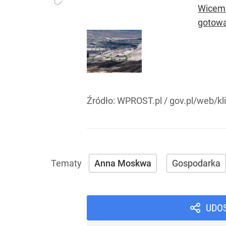
Wicemi
gotowa
Źródło:
WPROST.pl
/
gov.pl/web/kl
Anna Moskwa
Gospodarka
UDO