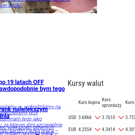
ej spółki.
tyka
Gospodarka
po 19 latach OFF
Kursy walut
prawdopodobnie bym tego
Kurs
Kurs kupna
Kurs
sprzedaży
pialiśmy je, wchodziliśmy na
 Frank największym
 siedzieliśmy przy
dnia
zgodę na
USD
3.6866
3.7610
3.73
pominam tego jako
 na podany
 za którym dziś szczególnie
bec większości głównych
informacji
EUR
4.2554
4.3414
4.30
rostu bardzo ciężka praca –
ał tydzień na rynku walut
Agencji