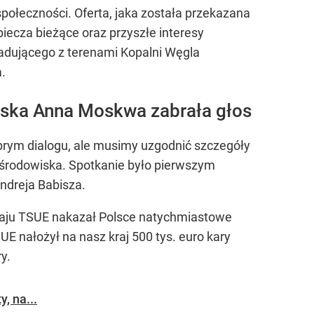
połeczności. Oferta, jaka została przekazana
piecza bieżące oraz przyszłe interesy
iadującego z terenami Kopalni Węgla
.
wiska Anna Moskwa zabrała głos
brym dialogu, ale musimy uzgodnić szczegóły
 środowiska. Spotkanie było pierwszym
ndreja Babisza.
 maju TSUE nakazał Polsce natychmiastowe
 nałożył na nasz kraj 500 tys. euro kary
y.
, na...