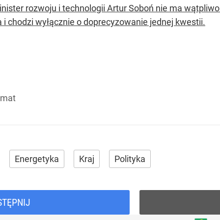
nister rozwoju i technologii Artur Soboń nie ma wątpliw
 i chodzi wyłącznie o doprecyzowanie jednej kwestii.
imat
Energetyka
Kraj
Polityka
STĘPNIJ