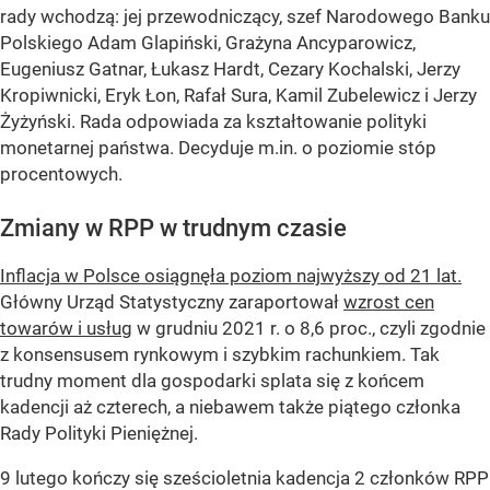
rady wchodzą: jej przewodniczący, szef Narodowego Banku
Polskiego Adam Glapiński, Grażyna Ancyparowicz,
Eugeniusz Gatnar, Łukasz Hardt, Cezary Kochalski, Jerzy
Kropiwnicki, Eryk Łon, Rafał Sura, Kamil Zubelewicz i Jerzy
Żyżyński. Rada odpowiada za kształtowanie polityki
monetarnej państwa. Decyduje m.in. o poziomie stóp
procentowych.
Zmiany w RPP w trudnym czasie
Inflacja w Polsce osiągnęła poziom najwyższy od 21 lat.
Główny Urząd Statystyczny zaraportował
wzrost cen
towarów i usług
w grudniu 2021 r. o 8,6 proc., czyli zgodnie
z konsensusem rynkowym i szybkim rachunkiem. Tak
trudny moment dla gospodarki splata się z końcem
kadencji aż czterech, a niebawem także piątego członka
Rady Polityki Pieniężnej.
9 lutego kończy się sześcioletnia kadencja 2 członków RPP