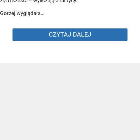
zł/m sześc.
– wyliczają analitycy.
Gorzej wyglądała...
CZYTAJ DALEJ