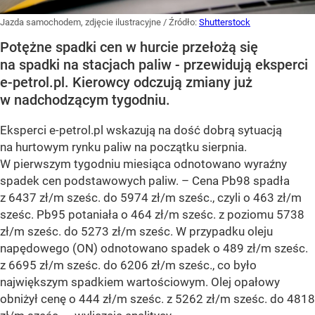
Jazda samochodem, zdjęcie ilustracyjne
/ Źródło:
Shutterstock
Potężne spadki cen w hurcie przełożą się
na spadki na stacjach paliw - przewidują eksperci
e-petrol.pl. Kierowcy odczują zmiany już
w nadchodzącym tygodniu.
Eksperci e-petrol.pl wskazują na dość dobrą sytuacją
na hurtowym rynku paliw na początku sierpnia.
W pierwszym tygodniu miesiąca odnotowano wyraźny
spadek cen podstawowych paliw. –
Cena Pb98 spadła
z 6437 zł/m sześc. do 5974 zł/m sześc., czyli o 463 zł/m
sześc. Pb95 potaniała o 464 zł/m sześc. z poziomu 5738
zł/m sześc. do 5273 zł/m sześc. W przypadku oleju
napędowego (ON) odnotowano spadek o 489 zł/m sześc.
z 6695 zł/m sześc. do 6206 zł/m sześc., co było
największym spadkiem wartościowym. Olej opałowy
obniżył cenę o 444 zł/m sześc. z 5262 zł/m sześc. do 4818