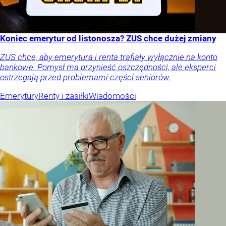
Koniec emerytur od listonosza? ZUS chce dużej zmiany
ZUS chce, aby emerytura i renta trafiały wyłącznie na konto
bankowe. Pomysł ma przynieść oszczędności, ale eksperci
ostrzegają przed problemami części seniorów.
Emerytury
Renty i zasiłki
Wiadomości