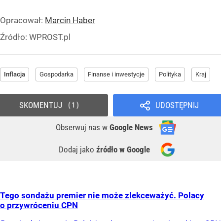
Opracował:
Marcin Haber
Źródło:
WPROST.pl
Inflacja
Gospodarka
Finanse i inwestycje
Polityka
Kraj
SKOMENTUJ
UDOSTĘPNIJ
1
Obserwuj nas
w
Google News
Dodaj jako
źródło w Google
Tego sondażu premier nie może zlekceważyć. Polacy
o przywróceniu CPN