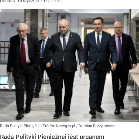
Dodano:
15
stycznia
2022
10:50
Rada Polityki Pieniężnej
Źródło:
Newspix.pl
/
Damian Burzykowski
Rada Polityki Pieniężnej jest organem