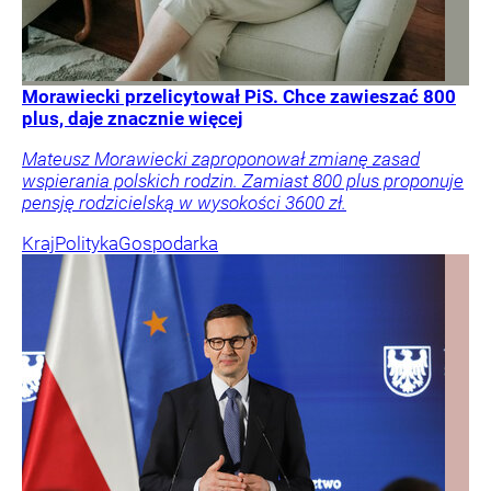
Morawiecki przelicytował PiS. Chce zawieszać 800
plus, daje znacznie więcej
Mateusz Morawiecki zaproponował zmianę zasad
wspierania polskich rodzin. Zamiast 800 plus proponuje
pensję rodzicielską w wysokości 3600 zł.
Kraj
Polityka
Gospodarka