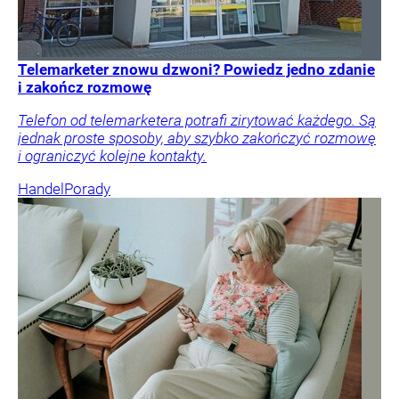
Telemarketer znowu dzwoni? Powiedz jedno zdanie
i zakończ rozmowę
Telefon od telemarketera potrafi zirytować każdego. Są
jednak proste sposoby, aby szybko zakończyć rozmowę
i ograniczyć kolejne kontakty.
Handel
Porady