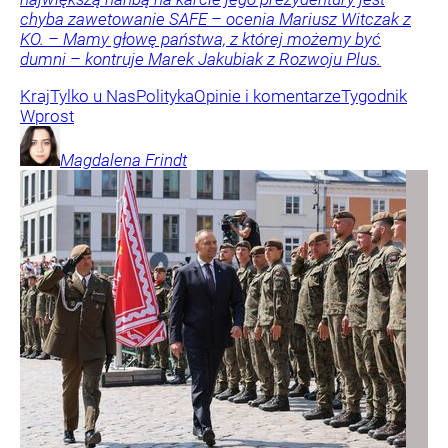
chyba zawetowanie SAFE – ocenia Mariusz Witczak z
KO. – Mamy głowę państwa, z której możemy być
dumni – kontruje Marek Jakubiak z Rozwoju Plus.
Kraj
Tylko u Nas
Polityka
Opinie i komentarze
Tygodnik
Wprost
Magdalena
Frindt