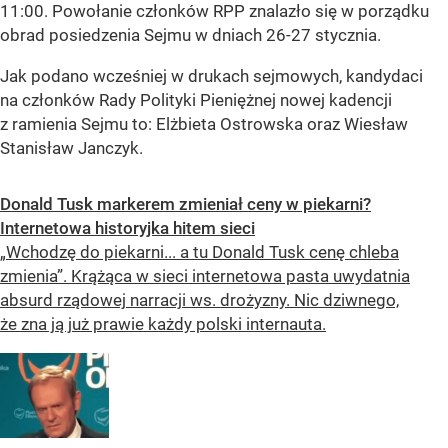
11:00. Powołanie członków RPP znalazło się w porządku
obrad posiedzenia Sejmu w dniach 26-27 stycznia.
Jak podano wcześniej w drukach sejmowych, kandydaci
na członków Rady Polityki Pieniężnej nowej kadencji
z ramienia Sejmu to: Elżbieta Ostrowska oraz Wiesław
Stanisław Janczyk.
Donald Tusk markerem zmieniał ceny w piekarni?
Internetowa historyjka hitem sieci
„Wchodzę do piekarni... a tu Donald Tusk cenę chleba
zmienia”. Krążąca w sieci internetowa pasta uwydatnia
absurd rządowej narracji ws. drożyzny. Nic dziwnego,
że zna ją już prawie każdy polski internauta.