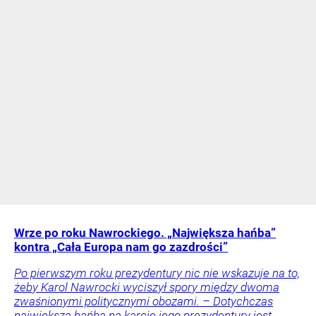
Wrze po roku Nawrockiego. „Największa hańba”
kontra „Cała Europa nam go zazdrości”
Po pierwszym roku prezydentury nic nie wskazuje na to,
żeby Karol Nawrocki wyciszył spory między dwoma
zwaśnionymi politycznymi obozami. – Dotychczas
największą hańbą na karcie jego prezydentury jest