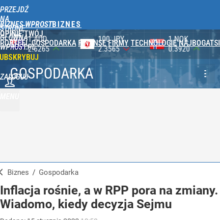
PRZEJDŹ
NA
BIZNES WPROST
STRONĘ
OPINIE
TWÓJ
GŁÓWNĄ
100 JPY
1 NOK
1 DKK
PORTFEL
GOSPODARKA
FINANSE
FIRMY
TECHNOLOGIE
NAJBOGATSI
WPROST.PL
2.3565
0.3920
0.5753
UBSKRYBUJ
GOSPODARKA
ZALOGUJ
MENU
Biznes
/
Gospodarka
Inflacja rośnie, a w RPP pora na zmiany.
Wiadomo, kiedy decyzja Sejmu