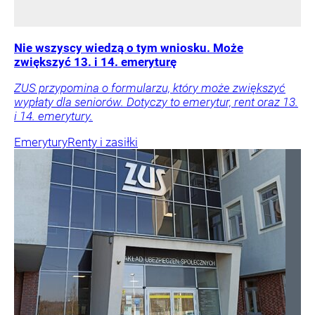
Nie wszyscy wiedzą o tym wniosku. Może
zwiększyć 13. i 14. emeryturę
ZUS przypomina o formularzu, który może zwiększyć
wypłaty dla seniorów. Dotyczy to emerytur, rent oraz 13.
i 14. emerytury.
Emerytury
Renty i zasiłki