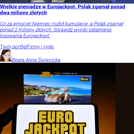
Wielkie pieniądze w Eurojackpot. Polak zgarnął ponad
dwa miliony złotych
Co za emocje! Niemiec rozbił kumulację, a Polak zgarnął
ponad 2 miliony złotych. Sprawdź wyniki ostatniego
losowania Eurojackpot.
Twój portfel
Firmy i rynki
Beata Anna
Święcicka