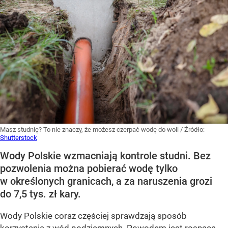
Masz studnię? To nie znaczy, że możesz czerpać wodę do woli
/ Źródło:
Shutterstock
Wody Polskie wzmacniają kontrole studni. Bez
pozwolenia można pobierać wodę tylko
w określonych granicach, a za naruszenia grozi
do 7,5 tys. zł kary.
Wody Polskie coraz częściej sprawdzają sposób
korzystania z wód podziemnych. Powodem jest rosnąca