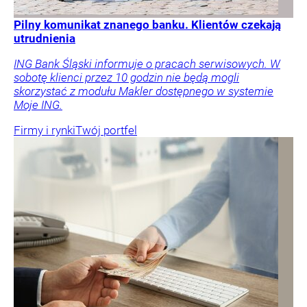
Pilny komunikat znanego banku. Klientów czekają
utrudnienia
ING Bank Śląski informuje o pracach serwisowych. W
sobotę klienci przez 10 godzin nie będą mogli
skorzystać z modułu Makler dostępnego w systemie
Moje ING.
Firmy i rynki
Twój portfel