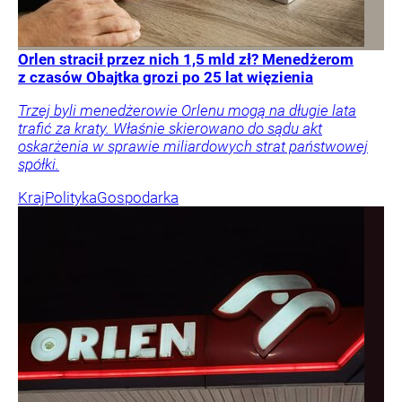
Orlen stracił przez nich 1,5 mld zł? Menedżerom
z czasów Obajtka grozi po 25 lat więzienia
Trzej byli menedżerowie Orlenu mogą na długie lata
trafić za kraty. Właśnie skierowano do sądu akt
oskarżenia w sprawie miliardowych strat państwowej
spółki.
Kraj
Polityka
Gospodarka