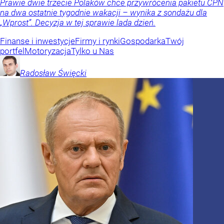
Prawie dwie trzecie Polaków chce przywrócenia pakietu CPN
na dwa ostatnie tygodnie wakacji – wynika z sondażu dla
„Wprost”. Decyzja w tej sprawie lada dzień.
Finanse i inwestycje
Firmy i rynki
Gospodarka
Twój
portfel
Motoryzacja
Tylko u Nas
Radosław
Święcki